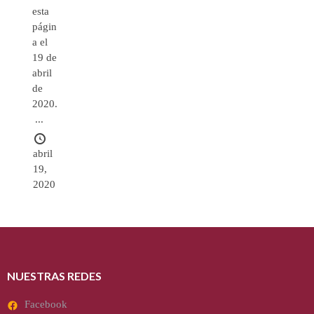
esta
págin
a el
19 de
abril
de
2020.
...
abril
19,
2020
NUESTRAS REDES
Facebook