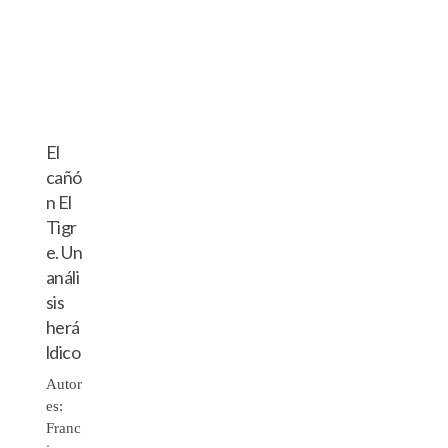
El
cañó
n El
Tigr
e. Un
análi
sis
herá
ldico
Autor
es:
Franc