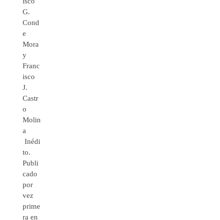
isco
G.
Cond
e
Mora
y
Franc
isco
J.
Castr
o
Molin
a
Inédi
to.
Publi
cado
por
vez
prime
ra en