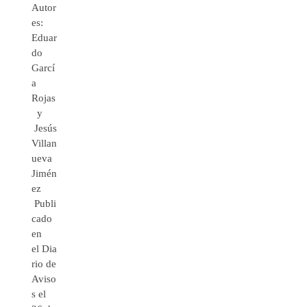
Autor
es:
Eduar
do
Garcí
a
Rojas
y
Jesús
Villan
ueva
Jimén
ez
Publi
cado
en
el Dia
rio de
Aviso
s el