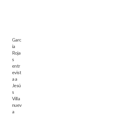
Garc
ía
Roja
s
entr
evist
a a
Jesú
s
Villa
nuev
a