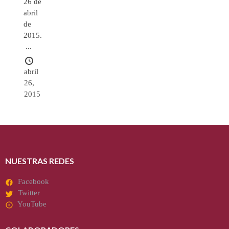
26 de
abril
de
2015.
...
abril
26,
2015
NUESTRAS REDES
Facebook
Twitter
YouTube