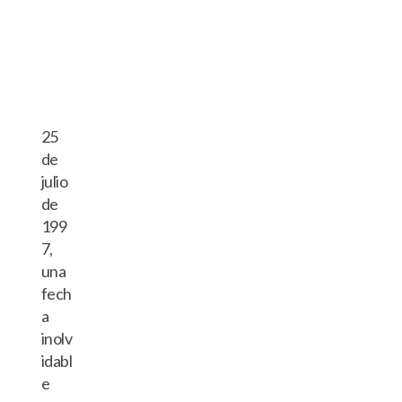
25
de
julio
de
199
7,
una
fech
a
inolv
idabl
e