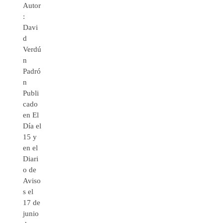
Autor
:
Davi
d
Verdú
n
Padró
n
Publi
cado
en El
Día el
15 y
en el
Diari
o de
Aviso
s el
17 de
junio