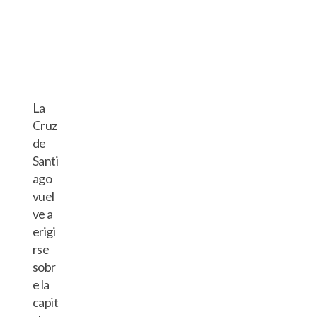
La
Cruz
de
Santi
ago
vuel
ve a
erigi
rse
sobr
e la
capit