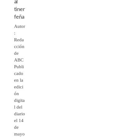
al
tiner
feña
Autor
:
Reda
cción
de
ABC
Publi
cado
en la
edici
ón
digita
l del
diario
el 14
de
mayo