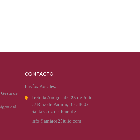
CONTACTO
Envíos Postales:
 Gesta de
Tertulia Amigos del 25 de Julio.
C/ Ruíz de Padrón, 3 · 38002
igos del
Santa Cruz de Tenerife
info@amigos25julio.com