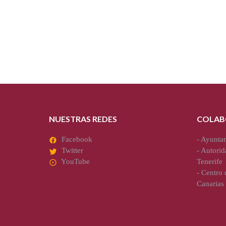
NUESTRAS REDES
COLAB
Facebook
-
Ayuntam
Twitter
-
Autorid
YouTube
Tenerife
-
Centro d
Canarias