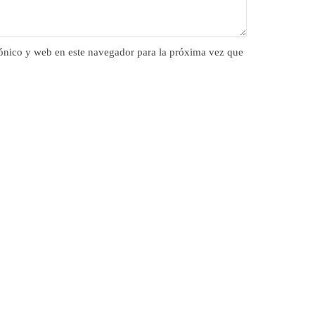
ónico y web en este navegador para la próxima vez que
«Libro de
de Canar
Julio 9, 20
las islas
Autor: Jua
notas: Dan