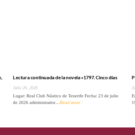
e,
Lectura continuada de la novela «1797. Cinco días
P
de julio» de Luis Cola
b
Julio 26, 2026
J
Lugar: Real Club Náutico de Tenerife Fecha: 23 de julio
E
de 2026 administrador…
Read more
1