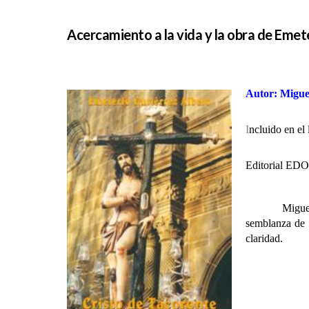
Acercamiento a la vida y la obra de Emet
Autor: Migue
I
ncluido en 
Editorial ED
Miguel Meliá
semblanza de s
claridad.