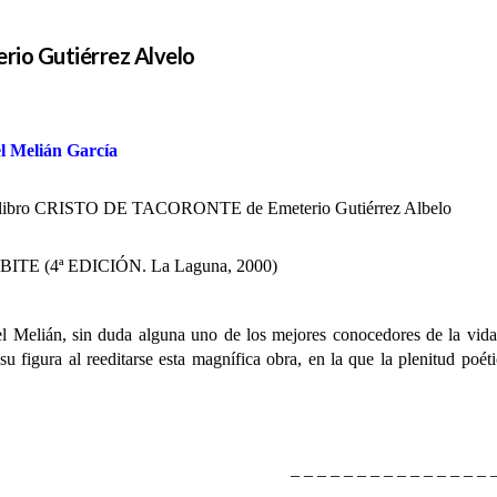
erio Gutiérrez Alvelo
l Melián García
el libro CRISTO DE TACORONTE de Emeterio Gutiérrez Albelo
OBITE (4ª EDICIÓN. La Laguna, 2000)
n, sin duda alguna uno de los mejores conocedores de la vida y l
u figura al reeditarse esta magnífica obra, en la que la plenitud poé
– – – – – – – – – – – – – – – 