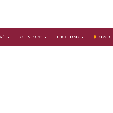
ERÉS
ACTIVIDADES
TERTULIANOS
CONTAC
BLOG
iografías
Acercamiento a la vida y la obra de Emeterio Gutiérrez A