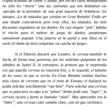
césped acabado de cortar. Y donde, por eso del calor, menudeaban
no sólo los “shorts” sino las camisetas que nos delataban ese
«pecado de la juventud»
de una gran mayoría de británicos: los
tatuajes. ¡La de tatuados que existían en Gran Bretaña! Podía ser
una simple coincidencia pero eran ellos, los tatuados, los más
frecuentes seguidores de los dardos. En casi ningún “pub” faltaba
el rincón para el tablero de juego de dardos, pasatiempo
sumamente popular. Una pizarra en la pared y una línea en el
suelo (el límite de tiro) completan
«la cancha de juego»
.
Si el Támesis discurre por Londres, la cerveza también lo
hacía, de forma muy generosa, por las sedientas gargantas de los
súbditos de Isabel II. Al extranjero, lo primero que le sorprendía
era que aquella cerveza no estuviese fría; y, lo segundo, el tamaño
de los vasos en que se servía. En Gran Bretaña existían muchas
más clases de cervezas que en el resto de Europa: el huésped no
podía solicitar sencillamente
“one beer”
. Para solicitar una cerveza
que se pareciera en algo a la “pilsen” debía pedir una “lager”; la
cerveza oscura y fuerte se llamaba “stout”. Muy apreciable era la
“bitter”, una cerveza color castaño claro, casi sin gas carbónico.