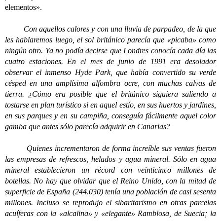
elementos».
Con aquellos calores y con una lluvia de parpadeo, de la que
les hablaremos luego, el sol británico parecía que «picaba» como
ningún otro. Ya no podía decirse que Londres conocía cada día las
cuatro estaciones. En el mes de junio de 1991 era desolador
observar el inmenso Hyde Park, que había convertido su verde
césped en una amplísima alfombra ocre, con muchas calvas de
tierra. ¿Cómo era posible que el británico siguiera saliendo a
tostarse en plan turístico si en aquel estío, en sus huertos y jardines,
en sus parques y en su campiña, conseguía fácilmente aquel color
gamba que antes sólo parecía adquirir en Canarias?
Quienes incrementaron de forma increíble sus ventas fueron
las empresas de refrescos, helados y agua mineral. Sólo en agua
mineral establecieron un récord con veinticinco millones de
botellas. No hay que olvidar que el Reino Unido, con la mitad de
superficie de España (244.030) tenía una población de casi sesenta
millones. Incluso se reprodujo el sibaritarismo en otras parcelas
acuíferas con la «alcalina» y «elegante» Ramblosa, de Suecia; la