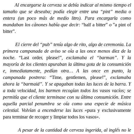
Al encargarse la cerveza se debía indicar al mismo tiempo el
tamaño que se deseaba; podía elegir entre una “pint” media o
entera (un poco más de medio litro). Para encargarla como
mandaban los cánones había que decir:
“half a bitter”
o
”
a pint of
bitter”.
El cierre del “pub” tenía algo de rito, algo de ceremonia. La
primera campanada de aviso se oía a las once menos diez de la
noche.
“Last order, please!”
, exclamaba el “barman”. Y la
mayoría de los clientes apuraban la última gota de la consumición
e, inmediatamente, pedían otra… A las once en punto, la
campanada postrera:
“Time, gentlemen, please!”
, exclamaba
ahora la “barmaid”. Y se apagaban todas las luces de la barra. Y
a toda velocidad, los barmen recogían todos los vasos vacíos; se
permitía que el cliente terminase con su última consumición. Entre
aquella parcial penumbra se oía como una especie de música
celestial. Volvían a encenderse las luces
«pura y exclusivamente
para terminar de recoger y limpiar todos los vasos».
A pesar de la cantidad de cerveza ingerida, al inglés no le