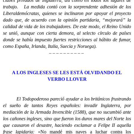
clubes privados de Inglaterra, así como en todos los lugares de
trabajo.
La medida contó con la sorprendente adhesión de los
Liberaldemócratas, quienes se inclinaron por apoyar el proyecto
dado que, de acuerdo con la opinión partidaria, “mejorará” la
calidad de vida de los trabajadores.
De este modo, el Reino Unido
se unió, aunque con cierta demora, al selecto círculo de países
donde se había impuesto fuertes restricciones al hábito de fumar,
como España, Irlanda, Italia, Suecia y Noruega).
– – – – – – – – – –
A LOS INGLESES SE LES ESTÁ OLVIDANDO EL
VERBO LLOVER
E
l Todopoderoso pareció ayudar a los británicos frustrando
el sueño de tantos Reyes españoles: invadir Inglaterra, por
mediación de la Armada Invencible (1588), que no sucumbió ante
los cañones ingleses, sino que fueron los duros mares del Norte los
que causaron el desastre, haciendo exclamar a Felipe II aquella
frase lapidaria:
«No mandé mis naves a luchar contra los