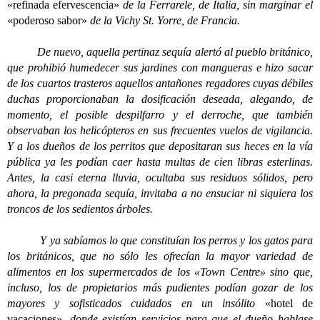
«refinada efervescencia»
de la Ferrarele, de Italia, sin marginar el
«poderoso sabor»
de la Vichy St. Yorre, de Francia.
De nuevo, aquella pertinaz sequía alertó al pueblo británico,
que prohibió humedecer sus jardines con mangueras e hizo sacar
de los cuartos trasteros aquellos antañones regadores cuyas débiles
duchas proporcionaban la dosificación deseada, alegando, de
momento, el posible despilfarro y el derroche, que también
observaban los helicópteros en sus frecuentes vuelos de vigilancia.
Y a los dueños de los perritos que depositaran sus heces en la vía
pública ya les podían caer hasta multas de cien libras esterlinas.
Antes, la casi eterna lluvia, ocultaba sus residuos sólidos, pero
ahora, la pregonada sequía, invitaba a no ensuciar ni siquiera los
troncos de los sedientos árboles.
Y ya sabíamos lo que constituían los perros y los gatos para
los británicos, que no sólo les ofrecían la mayor variedad de
alimentos en los supermercados de los «Town Centre» sino que,
incluso, los de propietarios más pudientes podían gozar de los
mayores y sofisticados cuidados en un insólito
«hotel de
vacaciones»
, donde existían servicios para que el dueño hablase