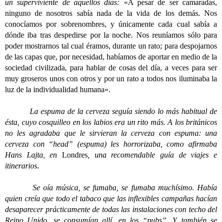
un superviviente de aquellos días:
«A pesar de ser camaradas,
ninguno de nosotros sabía nada de la vida de los demás. Nos
conocíamos por sobrenombres, y únicamente cada cual sabía a
dónde iba tras despedirse por la noche. Nos reuníamos sólo para
poder mostrarnos tal cual éramos, durante un rato; para despojarnos
de las capas que, por necesidad, habíamos de aportar en medio de la
sociedad civilizada, para hablar de cosas del día, a veces para ser
muy groseros unos con otros y por un rato a todos nos iluminaba la
luz de la individualidad humana».
La espuma de la cerveza seguía siendo lo más habitual de
ésta, cuyo cosquilleo en los labios era un rito más. A los británicos
no les agradaba que le sirvieran la cerveza con espuma: una
cerveza con “head” (espuma) les horrorizaba, como afirmaba
Hans Lajta, en
Londres
, una recomendable guía de viajes e
itinerarios.
Se oía música, se fumaba, se fumaba muchísimo. Había
quien creía que todo el tabaco que las inflexibles campañas hacían
desaparecer prácticamente de todas las instalaciones con techo del
Reino Unido, se consumían allí, en los “pubs”. Y también se