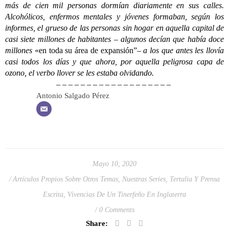
más de cien mil personas dormían diariamente en sus calles.
Alcohólicos, enfermos mentales y jóvenes formaban, según los
informes, el grueso de las personas sin hogar en aquella capital de
casi siete millones de habitantes – algunos decían que había doce
millones
«en toda su área de expansión”
– a los que antes les llovía
casi todos los días y que ahora, por aquella peligrosa capa de
ozono, el verbo llover se les estaba olvidando.
– – – – – – – – – – – – – – – – – – –
Antonio Salgado Pérez
Mayo 10, 2020
Artículos Propios Sobre Otros Temas
,
Nuestras Series
,
Tertulia Y Prensa
Escrita
,
Vivencias De Un Tinerfeño En Inglaterra
0 Comments
Share: