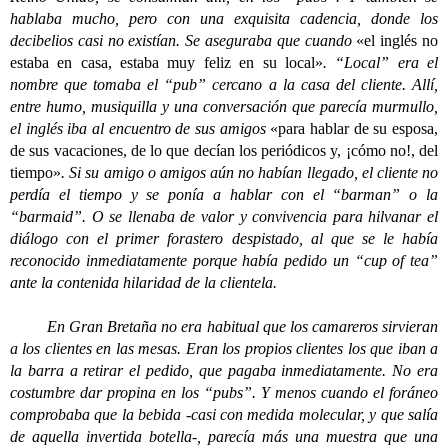
hablaba mucho, pero con una exquisita cadencia, donde los
decibelios casi no existían. Se aseguraba que cuando
«el inglés no
estaba en casa, estaba muy feliz en su local»
. “Local” era el
nombre que tomaba el “pub” cercano a la casa del cliente. Allí,
entre humo, musiquilla y una conversación que parecía murmullo,
el inglés iba al encuentro de sus amigos
«para hablar de su esposa,
de sus vacaciones, de lo que decían los periódicos y, ¡cómo no!, del
tiempo»
. Si su amigo o amigos aún no habían llegado, el cliente no
perdía el tiempo y se ponía a hablar con el “barman” o la
“barmaid”. O se llenaba de valor y convivencia para hilvanar el
diálogo con el primer forastero despistado, al que se le había
reconocido inmediatamente porque había pedido un “cup of tea”
ante la contenida hilaridad de la clientela.
En Gran Bretaña no era habitual que los camareros sirvieran
a los clientes en las mesas. Eran los propios clientes los que iban a
la barra a retirar el pedido, que pagaba inmediatamente. No era
costumbre dar propina en los “pubs”. Y menos cuando el foráneo
comprobaba que la bebida -casi con medida molecular, y que salía
de aquella invertida botella-, parecía más una muestra que una