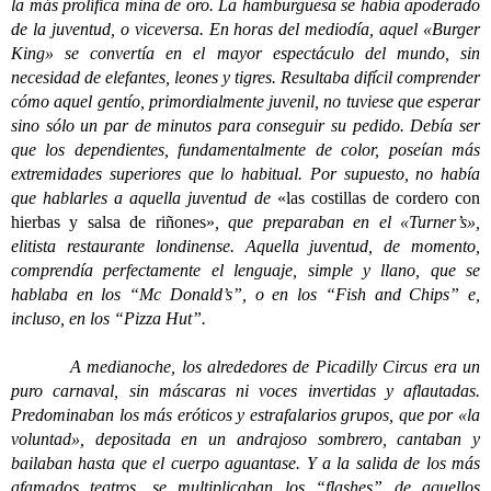
la más prolífica mina de oro. La hamburguesa se había apoderado
de la juventud, o viceversa. En horas del mediodía, aquel «Burger
King» se convertía en el mayor espectáculo del mundo, sin
necesidad de elefantes, leones y tigres. Resultaba difícil comprender
cómo aquel gentío, primordialmente juvenil, no tuviese que esperar
sino sólo un par de minutos para conseguir su pedido. Debía ser
que los dependientes, fundamentalmente de color, poseían más
extremidades superiores que lo habitual. Por supuesto, no había
que hablarles a aquella juventud de
«las costillas de cordero con
hierbas y salsa de riñones»
, que preparaban en el «Turner’s»,
elitista restaurante londinense. Aquella juventud, de momento,
comprendía perfectamente el lenguaje, simple y llano, que se
hablaba en los “Mc Donald’s”, o en los “Fish and Chips” e,
incluso, en los “Pizza Hut”.
A medianoche, los alrededores de Picadilly Circus era un
puro carnaval, sin máscaras ni voces invertidas y aflautadas.
Predominaban los más eróticos y estrafalarios grupos, que por «la
voluntad», depositada en un andrajoso sombrero, cantaban y
bailaban hasta que el cuerpo aguantase. Y a la salida de los más
afamados teatros, se multiplicaban los “flashes” de aquellos