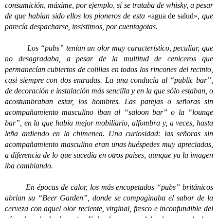
consumición, máxime, por ejemplo, si se trataba de whisky, a pesar
de que habían sido ellos los pioneros de esta
«agua de salud»
, que
parecía despacharse, insistimos, por cuentagotas.
Los “pubs” tenían un olor muy característico, peculiar, que
no desagradaba, a pesar de la multitud de ceniceros que
permanecían cubiertos de colillas en todos los rincones del recinto,
casi siempre con dos entradas. La una conducía al “public bar”,
de decoración e instalación más sencilla y en la que sólo estaban, o
acostumbraban estar, los hombres. Las parejas o señoras sin
acompañamiento masculino iban al “saloon bar” o la “lounge
bar”, en la que había mejor mobiliario, alfombra y, a veces, hasta
leña ardiendo en la chimenea. Una curiosidad: las señoras sin
acompañamiento masculino eran unas huéspedes muy apreciadas,
a diferencia de lo que sucedía en otros países, aunque ya la imagen
iba cambiando.
En épocas de calor, los más encopetados “pubs” británicos
abrían su “Beer Garden”, donde se compaginaba el sabor de la
cerveza con aquel olor reciente, virginal, fresco e inconfundible del