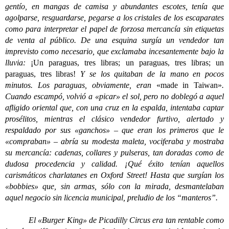
gentío, en mangas de camisa y abundantes escotes, tenía que
agolparse, resguardarse, pegarse a los cristales de los escaparates
como para interpretar el papel de forzosa mercancía sin etiquetas
de venta al público. De una esquina surgía un vendedor tan
imprevisto como necesario, que exclamaba incesantemente bajo la
lluvia:
¡Un paraguas, tres libras; un paraguas, tres libras; un
paraguas, tres libras!
Y se los quitaban de la mano en pocos
minutos. Los paraguas, obviamente, eran
«made in Taiwan»
.
Cuando escampó, volvió a «picar» el sol, pero no doblegó a aquel
afligido oriental que, con una cruz en la espalda, intentaba captar
prosélitos, mientras el clásico vendedor furtivo, alertado y
respaldado por sus «ganchos» – que eran los primeros que le
«compraban» – abría su modesta maleta, vociferaba y mostraba
su mercancía: cadenas, collares y pulseras, tan doradas como de
dudosa procedencia y calidad. ¡Qué éxito tenían aquellos
carismáticos charlatanes en Oxford Street! Hasta que surgían los
«bobbies» que, sin armas, sólo con la mirada, desmantelaban
aquel negocio sin licencia municipal, preludio de los “manteros”.
El «Burger King» de Picadilly Circus era tan rentable como