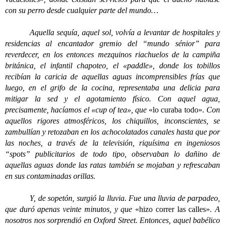
con su perro desde cualquier parte del mundo…
Aquella sequía, aquel sol, volvía a levantar de hospitales y
residencias al encantador gremio del “mundo sénior” para
reverdecer, en los entonces mezquinos riachuelos de la campiña
británica, el infantil chapoteo, el «paddle», donde los tobillos
recibían la caricia de aquellas aguas incomprensibles frías que
luego, en el grifo de la cocina, representaba una delicia para
mitigar la sed y el agotamiento físico. Con aquel agua,
precisamente, hacíamos el «cup of tea», que
«lo curaba todo»
. Con
aquellos rigores atmosféricos, los chiquillos, inconscientes, se
zambullían y retozaban en los achocolatados canales hasta que por
las noches, a través de la televisión, riquísima en ingeniosos
“spots” publicitarios de todo tipo, observaban lo dañino de
aquellas aguas donde las ratas también se mojaban y refrescaban
en sus contaminadas orillas.
Y, de sopetón, surgió la lluvia. Fue una lluvia de parpadeo,
que duró apenas veinte minutos, y que
«hizo correr las calles»
. A
nosotros nos sorprendió en Oxford Street. Entonces, aquel babélico