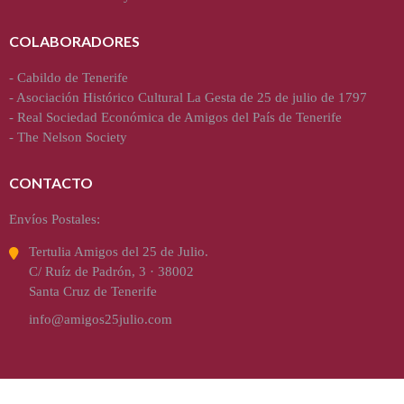
COLABORADORES
-
Cabildo de Tenerife
-
Asociación Histórico Cultural La Gesta de 25 de julio de 1797
-
Real Sociedad Económica de Amigos del País de Tenerife
-
The Nelson Society
CONTACTO
Envíos Postales:
Tertulia Amigos del 25 de Julio.
C/ Ruíz de Padrón, 3 · 38002
Santa Cruz de Tenerife
info@amigos25julio.com