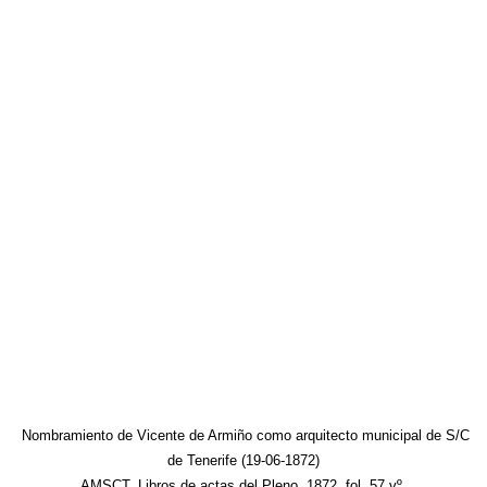
Nombramiento de Vicente de Armiño como arquitecto municipal de S/C
de Tenerife (19-06-1872)
AMSCT, Libros de actas del Pleno, 1872, fol. 57 vº.