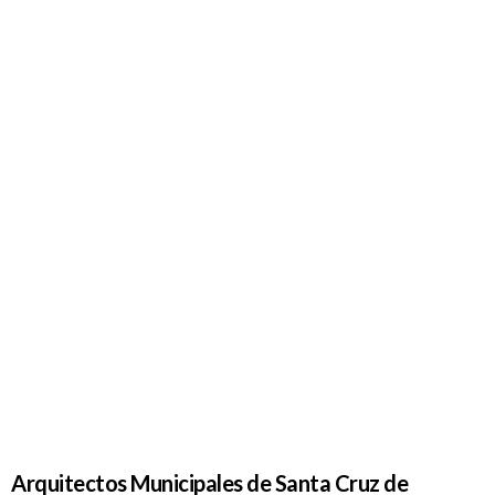
Arquitectos
Municipales
de Santa
Cruz de
Tenerife
(2): Vicente
de Armiño
y Gutiérrez
de Celis
Arquitectos Municipales de Santa Cruz de