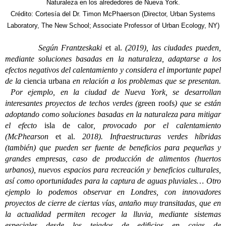
Naturaleza en los alrededores de Nueva York.
Crédito: Cortesía del Dr. Timon McPhaerson (Director, Urban Systems
Laboratory, The New School; Associate Professor of Urban Ecology, NY)
Según Frantzeskaki
et al.
(2019), las ciudades pueden,
mediante soluciones basadas en la naturaleza, adaptarse a los
efectos negativos del calentamiento y considera el importante papel
de la
ciencia urbana
en relación a los problemas que se presentan.
Por ejemplo, en la ciudad de Nueva York, se desarrollan
interesantes proyectos de techos verdes (
green roofs
) que se están
adoptando como soluciones basadas en la naturaleza para mitigar
el efecto
isla de calor
, provocado por el calentamiento
(McPhearson
et al.
2018). Infraestructuras verdes híbridas
(también) que pueden ser fuente de beneficios para pequeñas y
grandes empresas, caso de producción de alimentos (huertos
urbanos), nuevos espacios para recreación y beneficios culturales,
así como oportunidades para la captura de aguas pluviales… Otro
ejemplo lo podemos observar en Londres, con innovadores
proyectos de cierre de ciertas vías, antaño muy transitadas, que en
la actualidad permiten recoger la lluvia, mediante sistemas
especiales desde los tejados de edificios en cajas de