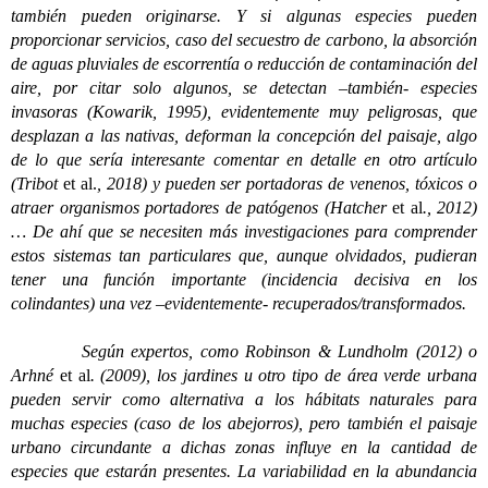
también pueden originarse. Y si algunas especies pueden
proporcionar servicios, caso del secuestro de carbono, la absorción
de aguas pluviales de escorrentía o reducción de contaminación del
aire, por citar solo algunos, se detectan –también- especies
invasoras (Kowarik, 1995), evidentemente muy peligrosas, que
desplazan a las nativas, deforman la concepción del paisaje, algo
de lo que sería interesante comentar en detalle en otro artículo
(Tribot
et al.
, 2018) y pueden ser portadoras de venenos, tóxicos o
atraer organismos portadores de patógenos (Hatcher
et al
., 2012)
… De ahí que se necesiten más investigaciones para comprender
estos sistemas tan particulares que, aunque olvidados, pudieran
tener una función importante (incidencia decisiva en los
colindantes) una vez –evidentemente- recuperados/transformados.
Según expertos, como Robinson & Lundholm (2012) o
Arhné
et al
. (2009), los jardines u otro tipo de área verde urbana
pueden servir como alternativa a los hábitats naturales para
muchas especies (caso de los abejorros), pero también el paisaje
urbano circundante a dichas zonas influye en la cantidad de
especies que estarán presentes. La variabilidad en la abundancia