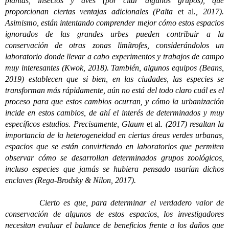
plantas, insectos y aves (por citar algunos grupos), que
proporcionan ciertas ventajas adicionales (Palta
et al
., 2017).
Asimismo, están intentando comprender mejor cómo estos espacios
ignorados de las grandes urbes pueden contribuir a la
conservación de otras zonas limítrofes, considerándolos un
laboratorio donde llevar a cabo experimentos y trabajos de campo
muy interesantes (Kwok, 2018). También, algunos equipos (Beans,
2019) establecen que si bien, en las ciudades, las especies se
transforman más rápidamente, aún no está del todo claro cuál es el
proceso para que estos cambios ocurran, y cómo la urbanización
incide en estos cambios, de ahí el interés de determinados y muy
específicos estudios. Precisamente, Glaum
et al.
(2017) resaltan la
importancia de la heterogeneidad en ciertas áreas verdes urbanas,
espacios que se están convirtiendo en laboratorios que permiten
observar cómo se desarrollan determinados grupos zoológicos,
incluso especies que jamás se hubiera pensado usarían dichos
enclaves (Rega-Brodsky & Nilon, 2017).
Cierto es que, para determinar el verdadero valor de
conservación de algunos de estos espacios, los investigadores
necesitan evaluar el balance de beneficios frente a los daños que