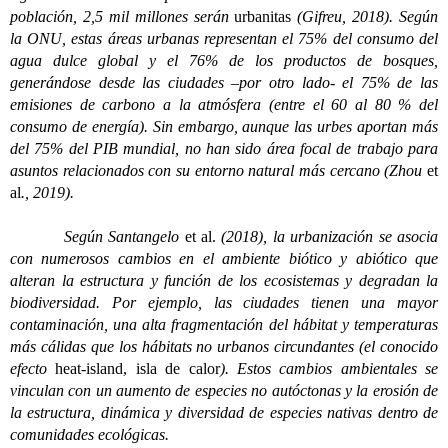
población, 2,5 mil millones serán
urbanitas
(Gifreu, 2018). Según
la ONU, estas áreas urbanas representan el 75% del consumo del
agua dulce global y el 76% de los productos de bosques,
generándose desde las ciudades –por otro lado- el 75% de las
emisiones de carbono a la atmósfera (entre el 60 al 80 % del
consumo de energía). Sin embargo, aunque las urbes aportan más
del 75% del PIB mundial, no han sido área focal de trabajo para
asuntos relacionados con su entorno natural más cercano (Zhou
et
al
., 2019).
Según Santangelo
et al.
(2018), la urbanización se asocia
con numerosos cambios en el ambiente biótico y abiótico que
alteran la estructura y función de los ecosistemas y degradan la
biodiversidad. Por ejemplo, las ciudades tienen una mayor
contaminación, una alta fragmentación del hábitat y temperaturas
más cálidas que los hábitats no urbanos circundantes (el conocido
efecto
heat-island, isla de calor
). Estos cambios ambientales se
vinculan con un aumento de especies no autóctonas y la erosión de
la estructura, dinámica y diversidad de especies nativas dentro de
comunidades ecológicas.