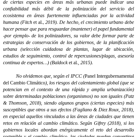
de ciertas especies en áreas más urbanas puede indicar una
confiabilidad más débil de la polinización del servicio del
ecosistema en áreas fuertemente influenciadas por la actividad
humana (Fitch
et al.,
2019). De hecho, el crecimiento urbano debe
hacer pensar que para resguardar (mantener) el papel fundamental
-por ejemplo- de los polinizadores, su valor debe formar parte de
estrategias de conservación de los gobiernos, de la planificación
urbana (selección cuidadosa de plantas, lugar de ubicación,
estudios de seguimiento, control de repercusiones/plagas, asesoría
continua de expertos…) (Baldock
et al
., 2015).
No olvidemos que, según el IPCC (
Panel Intergubernamental
del Cambio Climático
), los riesgos del calentamiento global (que se
potencian en el contexto de una rápida y amplia urbanización)
sobre determinadas poblaciones (organismos) no son iguales (Patz
& Thomson, 2018), siendo algunos grupos (ciertas especies) más
susceptibles que otros a sus efectos (Fagliano & Diez Roux, 2018),
en especial aquellos vinculados a las áreas de ciudades que tienen
retos en relación al cambio climático. Según Gifrey (2018), si los
gobiernos locales abordan enérgicamente el reto del desarrollo
sostenible y el cambio climático, las ciudades pueden convertirse