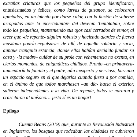
extrañas criaturas que los pequeños del grupo identificaron,
entusiasmados y felices
,
como larvas de gusanos, se colocaron
apretados, en un intento por darse calor, con la ilusión de saberse
arropados ante la incertidumbre del devenir. Temblaban, sobre
todo los pequeños, manteniendo sus ojos casi cerrados de temor, al
creer que -de repente- alguien robusto y haciendo alardes de fuerza
inusitada podría expulsarles de allí, de aquella solitaria y sucia,
aunque tranquila estancia, donde ellos habían decidido fundar su
casa y -la madre– cuidar de su prole con vehemencia no exenta, en
ciertos momentos, de enigmáticos chillidos. Pronto –en primavera-
aumentaría la familia y el padre, aún inexperto y nervioso, buscaba
un espacio seguro en el que dejarlos cuando fuera a por comida,
en el ánimo de que todos marchasen –un día- hacia el exterior,
salieran independientes a la vida. De repente, todos se miraron y
crascitaron al unísono… ¡esto sí es un hogar!
Epílogo
Cuenta Beans (2019) que, durante la Revolución Industrial
en Inglaterra, los bosques que rodeaban las ciudades se cubrieron