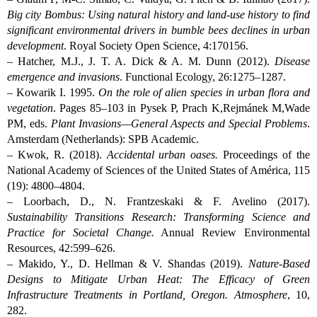
Big city Bombus: Using natural history and land-use history to find
significant environmental drivers in bumble bees declines in urban
development
. Royal Society Open Science, 4:170156.
– Hatcher, M.J., J. T. A. Dick & A. M. Dunn (2012).
Disease
emergence and invasions
. Functional Ecology, 26:1275–1287.
– Kowarik I. 1995.
On the role of alien species in urban flora and
vegetation
. Pages 85–103 in Pysek P, Prach K,Rejmánek M,Wade
PM, eds.
Plant Invasions—General Aspects and Special Problems
.
Amsterdam (Netherlands): SPB Academic.
– Kwok, R. (2018).
Accidental urban oases.
Proceedings of the
National Academy of Sciences of the United States of América, 115
(19): 4800–4804.
– Loorbach, D., N. Frantzeskaki & F. Avelino (2017).
Sustainability Transitions Research: Transforming Science and
Practice for Societal Change.
Annual Review Environmental
Resources, 42:599–626.
– Makido, Y., D. Hellman & V. Shandas (2019).
Nature-Based
Designs to Mitigate Urban Heat: The Efficacy of Green
Infrastructure Treatments in Portland, Oregon. Atmosphere
, 10,
282.