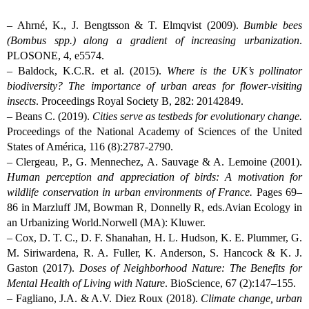
– Ahrné, K., J. Bengtsson & T. Elmqvist (2009).
Bumble bees
(Bombus spp.) along a gradient of increasing urbanization
.
PLOSONE, 4, e5574.
– Baldock, K.C.R. et al. (2015).
Where is the UK’s pollinator
biodiversity? The importance of urban areas for flower-visiting
insects
. Proceedings Royal Society B, 282: 20142849.
– Beans C. (2019).
Cities serve as testbeds for evolutionary change.
Proceedings of the National Academy of Sciences of the United
States of América, 116 (8):2787-2790.
– Clergeau, P., G. Mennechez, A. Sauvage & A. Lemoine (2001).
Human perception and appreciation of birds: A motivation for
wildlife conservation in urban environments of France.
Pages 69–
86 in Marzluff JM, Bowman R, Donnelly R, eds.Avian Ecology in
an Urbanizing World.Norwell (MA): Kluwer.
– Cox, D. T. C., D. F. Shanahan, H. L. Hudson, K. E. Plummer, G.
M. Siriwardena, R. A. Fuller, K. Anderson, S. Hancock & K. J.
Gaston (2017).
Doses of Neighborhood Nature: The Benefits for
Mental Health of Living with Nature
. BioScience, 67 (2):147–155.
– Fagliano, J.A. & A.V. Diez Roux (2018).
Climate change, urban