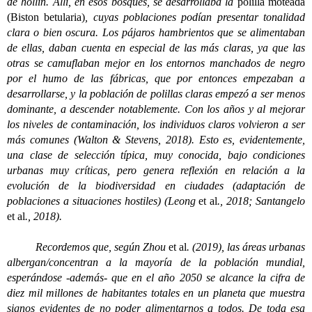
de hollín. Allí, en esos bosques, se desarrollaba la
polilla moteada
(Biston betularia)
, cuyas poblaciones podían presentar tonalidad
clara o bien oscura. Los pájaros hambrientos que se alimentaban
de ellas, daban cuenta en especial de las más claras, ya que las
otras se camuflaban mejor en los entornos manchados de negro
por el humo de las fábricas, que por entonces empezaban a
desarrollarse, y la población de polillas claras empezó a ser menos
dominante, a descender notablemente. Con los años y al mejorar
los niveles de contaminación, los individuos claros volvieron a ser
más comunes (Walton & Stevens, 2018). Esto es, evidentemente,
una clase de selección típica, muy conocida, bajo condiciones
urbanas muy críticas, pero genera reflexión en relación a la
evolución de la biodiversidad en ciudades (adaptación de
poblaciones a situaciones hostiles) (Leong
et al
., 2018; Santangelo
et al
., 2018).
Recordemos que, según Zhou
et al
. (2019), las áreas urbanas
albergan/concentran a la mayoría de la población mundial,
esperándose -además- que en el año 2050 se alcance la cifra de
diez mil millones de habitantes totales en un planeta que muestra
signos evidentes de no poder alimentarnos a todos. De toda esa