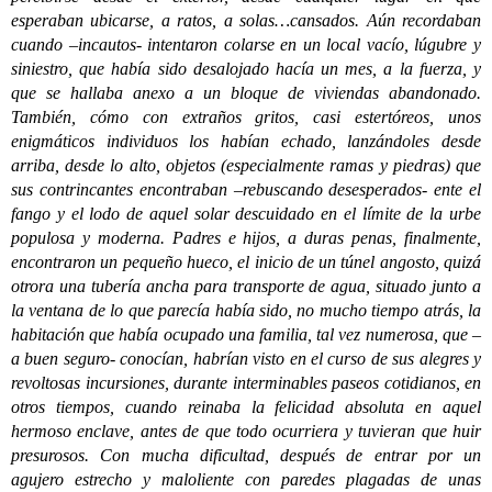
esperaban ubicarse, a ratos, a solas…cansados. Aún recordaban
cuando –incautos- intentaron colarse en un local vacío, lúgubre y
siniestro, que había sido desalojado hacía un mes, a la fuerza, y
que se hallaba anexo a un bloque de viviendas abandonado.
También, cómo con extraños gritos, casi estertóreos, unos
enigmáticos individuos los habían echado, lanzándoles desde
arriba, desde lo alto, objetos (especialmente ramas y piedras) que
sus contrincantes encontraban –rebuscando desesperados- ente el
fango y el lodo de aquel solar descuidado en el límite de la urbe
populosa y moderna. Padres e hijos, a duras penas, finalmente,
encontraron un pequeño hueco, el inicio de un túnel angosto, quizá
otrora una tubería ancha para transporte de agua, situado junto a
la ventana de lo que parecía había sido, no mucho tiempo atrás, la
habitación que había ocupado una familia, tal vez numerosa, que –
a buen seguro- conocían, habrían visto en el curso de sus alegres y
revoltosas incursiones, durante interminables paseos cotidianos, en
otros tiempos, cuando reinaba la felicidad absoluta en aquel
hermoso enclave, antes de que todo ocurriera y tuvieran que huir
presurosos. Con mucha dificultad, después de entrar por un
agujero estrecho y maloliente con paredes plagadas de unas