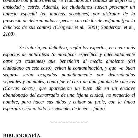
contacto con fauna diversa, ve reducidos sus estados de depresión,
ansiedad y estrés. Además, los ciudadanos suelen presentar un
aprecio especial (en muchas ocasiones) por disfrutar de la
presencia de determinadas especies, caso de las de avifauna (por lo
delicioso de sus cantos) (Clergeau
et al.
, 2001; Sanderson
et al
.,
2108).
Se trataría, en definitiva, según los expertos, en crear más
espacios de naturaleza (o modificar específica y adecuadamente
otros ya existentes) que beneficien al medio ambiente (del
ciudadano en este caso), eviten la contaminación, y que -a buen
seguro- serán ocupados paulatinamente por determinados
vegetales y animales, como fue el caso de una familia de cuervos
(Corvus corax), que aparecieron un buen día en un enclave
abandonado del extrarradio de una lejana ciudad, no recuerdo el
nombre, para hacer sus nidos y cuidar su prole, con la única
esperanza -como todo ser viviente- de tener… futuro.
– – – – – – – – – –
BIBLIOGRAFÍA