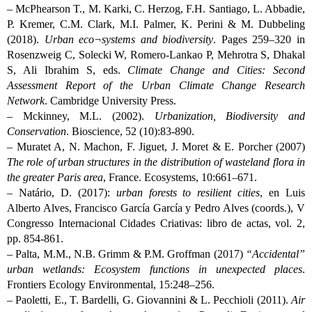
– McPhearson T., M. Karki, C. Herzog, F.H. Santiago, L. Abbadie,
P. Kremer, C.M. Clark, M.I. Palmer, K. Perini & M. Dubbeling
(2018).
Urban eco¬systems and biodiversity
. Pages 259–320 in
Rosenzweig C, Solecki W, Romero-Lankao P, Mehrotra S, Dhakal
S, Ali Ibrahim S, eds.
Climate Change and Cities: Second
Assessment Report of the Urban Climate Change Research
Network
. Cambridge University Press.
– Mckinney, M.L. (2002).
Urbanization, Biodiversity and
Conservation
. Bioscience, 52 (10):83-890.
– Muratet A, N. Machon, F. Jiguet, J. Moret & E. Porcher (2007)
The role of urban structures in the distribution of wasteland flora in
the greater Paris area
, France. Ecosystems, 10:661–671.
– Natário, D. (2017):
urban forests to resilient cities
, en Luis
Alberto Alves, Francisco García García y Pedro Alves (coords.), V
Congresso Internacional Cidades Criativas: libro de actas, vol. 2,
pp. 854-861.
– Palta, M.M., N.B. Grimm & P.M. Groffman (2017)
“Accidental”
urban wetlands: Ecosystem functions in unexpected places
.
Frontiers Ecology Environmental, 15:248–256.
– Paoletti, E., T. Bardelli, G. Giovannini & L. Pecchioli (2011).
Air