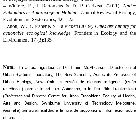
– Winfree, R., I. Bartomeus & D. P. Cariveau (2011).
Native
Pollinators in Anthropogenic Habitats
. Annual Review of Ecology,
Evolution and Systematics, 42:1–22.
– Zhou, W., B. Fisher & S. Ta Pickett (2019).
Cities are hungry for
actionable ecological knowledge
. Frontiers in Ecology and the
Environment, 17 (3):135.
– – – – – – – – – –
Nota.-
La autora agradece al Dr. Timon McPhearson, Director en el
Urban Systems Laboratory, The New School; y Associate Professor of
Urban Ecology, New York, la cesión de algunas imágenes (están
reseñadas) para este artículo. Asimismo, a la Dra. Niki Frantzeskaki
(Professor and Director Centre for Urban Transitions Faculty of Health,
Arts and Design, Swinburne University of Technology Melbourne,
Australia) por su amabilidad a la hora de proporcionar información sobre
el tema.
– – – – – – – – – – – – – – – – –