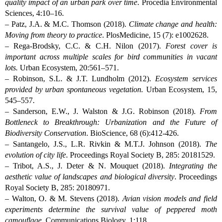
quality impact of an urban park over time
. Procedia Environmental
Sciences, 4:10–16.
– Patz, J.A. & M.C. Thomson (2018).
Climate change and health:
Moving from theory to practice
. PlosMedicine, 15 (7): e1002628.
– Rega-Brodsky, C.C. & C.H. Nilon (2017).
Forest cover is
important across multiple scales for bird communities in vacant
lots.
Urban Ecosystem, 20:561–571.
– Robinson, S.L. & J.T. Lundholm (2012).
Ecosystem services
provided by urban spontaneous vegetation.
Urban Ecosystem, 15,
545–557.
– Sanderson, E.W., J. Walston & J.G. Robinson (2018).
From
Bottleneck to Breakthrough: Urbanization and the Future of
Biodiversity Conservation
. BioScience, 68 (6):412-426.
– Santangelo, J.S., L.R. Rivkin & M.T.J. Johnson (2018).
The
evolution of city life
. Proceedings Royal Society B, 285: 20181529.
– Tribot, A.S., J. Deter & N. Mouquet (2018).
Integrating the
aesthetic value of landscapes and biological diversity
. Proceedings
Royal Society B, 285: 20180971.
– Walton, O. & M. Stevens (2018).
Avian vision models and field
experiments determine the survival value of peppered moth
camouflage
. Communications Biology, 1:118.