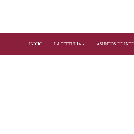
INICIO
LA TERTULIA
ASUNTOS DE INT
Home
Tertulia y prensa escrita
Art