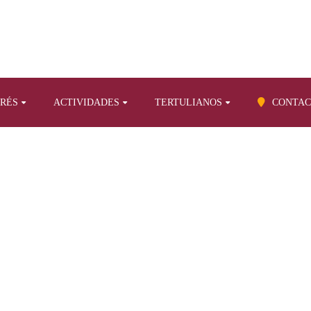
ERÉS
ACTIVIDADES
TERTULIANOS
CONTAC
BLOG
ículos propios sobre otros temas
Trípticos Senderismo (XI). Molin