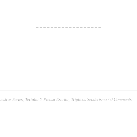
– – – – – – – – – – – – – – – – – –
uestras Series
,
Tertulia Y Prensa Escrita
,
Trípticos Senderismo
0 Comments