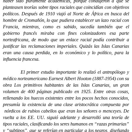
haber sido puramente académicas, porque condujeron a que se
planteasen teorías sobre tipos raciales que coincidían con objetivos
políticos. Después de 1910 viajó al Norte de África en busca del
hombre de Cromañón, lo que pudiera establecer un lazo racial con
Francia, mientras, como es sabido, sucedía también que el
gobierno francés miraba con fines colonizadores esa parte
norteafricana, de modo que un enlace racial podía contribuir a
justificar las reclamaciones imperiales. Quizás las Islas Canarias
eran una causa perdida, en lo económico y lo político, para la
influencia francesa.
El primer estudio importante lo realizó el antropólogo y
médico norteamericano Earnest Albert Hooton (1887-1954) con su
obra Los primitivos habitantes de las Islas Canarias, un gran
volumen de 400 páginas publicado en 1925. Entre otras cosas,
rellenando los huecos existentes entre los pocos hechos conocidos,
presumía la existencia de una clase aristocrática compuesta por
nórdicos de rubios cabellos que eran los señores o menceyes. De
vuelta a los EE. UU. siguió adelante y desarrolló una teoría de
tipos raciales, clasificando los seres humanos en “razas primarias”
y “subtipos”, que se referían en particular a los negros, diseñando