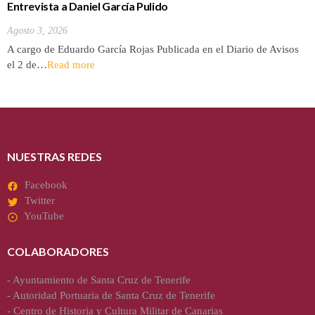
Entrevista a Daniel García Pulido
Agosto 3, 2026
A cargo de Eduardo García Rojas Publicada en el Diario de Avisos
el 2 de…
Read more
NUESTRAS REDES
Facebook
Twitter
YouTube
COLABORADORES
-
Ayuntamiento de Santa Cruz de Tenerife
-
Autoridad Portuaria de Santa Cruz de Tenerife
-
Centro de Historia y Cultura Militar de Canarias