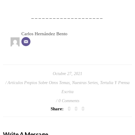
– – – – – – – – – – – – – – – – – – – –
Carlos Hernández Bento
Octubre 27, 2021
Artículos Propios Sobre Otros Temas
,
Nuestras Series
,
Tertulia Y Prensa
Escrita
0 Comments
Share:
Write A Message