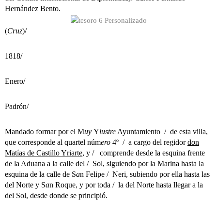
Hernández Bento.
(
Cruz
)/
1818/
Enero/
Padrón/
Mandado formar por el M
uy
Y
lustre
Ayuntamiento /
de esta villa,
que corresponde al quartel núm
ero
4º /
a cargo del regidor
d
o
n
Matías de Castillo Yriarte
, y /
comprende desde la esquina frente
de la Aduana a la calle del /
Sol, siguiendo por la Marina hasta la
esquina de la calle de S
a
n Felipe /
Neri, subiendo por ella hasta las
del Norte y S
a
n Roque, y por toda /
la del Norte hasta llegar a la
del Sol, desde donde se principió.