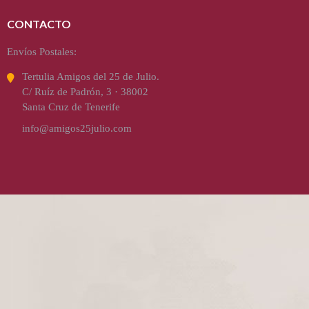
CONTACTO
Envíos Postales:
Tertulia Amigos del 25 de Julio.
C/ Ruíz de Padrón, 3 · 38002
Santa Cruz de Tenerife
info@amigos25julio.com