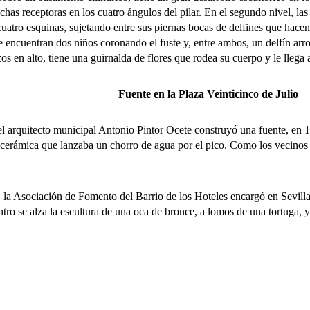
has receptoras en los cuatro ángulos del pilar. En el segundo nivel, las
uatro esquinas, sujetando entre sus piernas bocas de delfines que hacen
l se encuentran dos niños coronando el fuste y, entre ambos, un delfín ar
azos en alto, tiene una guirnalda de flores que rodea su cuerpo y le llega
Fuente en la Plaza Veinticinco de Julio
 arquitecto municipal Antonio Pintor Ocete construyó una fuente, en 
cerámica que lanzaba un chorro de agua por el pico. Como los vecinos f
 Asociación de Fomento del Barrio de los Hoteles encargó en Sevilla u
tro se alza la escultura de una oca de bronce, a lomos de una tortuga, 