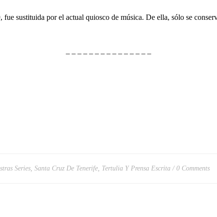
ustituida por el actual quiosco de música. De ella, sólo se conserva la
– – – – – – – – – – – – – – –
stras Series
,
Santa Cruz De Tenerife
,
Tertulia Y Prensa Escrita
0 Comments