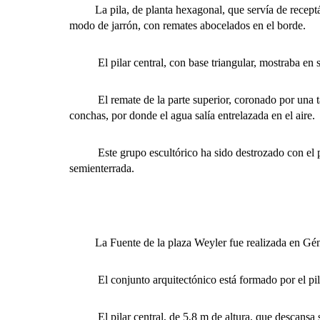
La pila, de planta hexagonal, que servía de receptácu
modo de jarrón, con remates abocelados en el borde.
El pilar central, con base triangular, mostraba en su 
El remate de la parte superior, coronado por una taza 
conchas, por donde el agua salía entrelazada en el aire.
Este grupo escultórico ha sido destrozado con el paso
semienterrada.
La Fuente de la plaza Weyler fue realizada en Génova
El conjunto arquitectónico está formado por el pilar c
El pilar central, de 5,8 m de altura, que descansa sobr