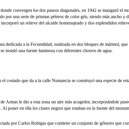
nde convergen los dos paseos diagonales, en 1942 se inauguró el mon
o por una serie de prismas pétreos de color gris, siendo más ancho y d
ncorporó un relieve del alcalde homenajeado y dos esplendidos relieves
edicada a la Fecundidad, realizada en dos bloques de mármol, que re
 se instaló una fuente luminosa con diferentes chorros de agua.
costado que da a la calle Numancia se construyó una especie de estanq
as le dio a esta zona un aire más acogedor, incorporándole paseos la
Al poner en ella los cisnes negros que estaban en la fuente del monume
da por Carlos Bohigas que contiene un conjunto de géiseres que conf