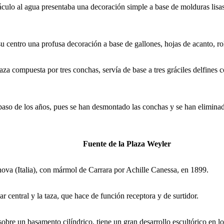
lo al agua presentaba una decoración simple a base de molduras lisas
centro una profusa decoración a base de gallones, hojas de acanto, rol
compuesta por tres conchas, servía de base a tres gráciles delfines co
 de los años, pues se han desmontado las conchas y se han eliminado l
Fuente de la Plaza Weyler
 (Italia), con mármol de Carrara por Achille Canessa, en 1899.
entral y la taza, que hace de función receptora y de surtidor.
e un basamento cilíndrico, tiene un gran desarrollo escultórico en los