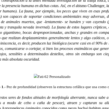
En contraposición a la antes mentada investigación de la
franja fótica
, 
e la presencia humana en dichas cotas. Así, en el
abismo Challenger
, l
ser humano). La fauna, por ejemplo, los peces que viven en esas pro
os) son capaces de soportar condiciones ambientales muy adversas, d
os de animales muertos, que -lentamente- se hunden y van cayendo 
a y tranquila nevada invernal). La fauna de estos lugares crípticos
sado gigantismo, bocas desproporcionadas, anchas y grandes en comp
que realizan desplazamientos generalmente lentos y algo caóticos, c
niscencia, es decir, producen luz biológica (ocurre casi en el 90% de 
s, comunicarse o cortejar, si bien los procesos enzimáticos que gene
ojos, sensibles a determinados destellos, otros sin embargo son ci
la más absoluta oscuridad.
 1
.-
Pez de profundidad (observen la estructura cefálica que usa como 
 seres de fondos abisales de morfología aberrante, nunca sube a 
ulos a modo de cebo o caña de pescar), atraen y capturan su a
ro
Argyropelecus
(animales conocidos como
peces hacha
) habitan agu