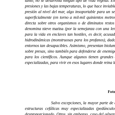
tanto, no se desarrolla ningún tipo de vida vegetal. 
presiones y las bajas temperaturas, lo que hace inviabl
presión al nivel del mar, algo insoportable para un 
superficialmente (en torno a mil-mil quinientos metr
directa sobre otros organismos o de diminutos rest
denomina
nieve marina
(por la semejanza con una lent
para la vida en enclaves tan hostiles, es decir, acu
hidrodinámicas (monstruosas para los profanos), dado 
entornos tan desapacibles. Asimismo, presentan biolumi
sobre presas, sino también para defenderse de enemigo
para los científicos. Aunque algunos tienen grandes 
especializadas, para vivir en esos lugares donde reina 
Foto
Salvo excepciones, la mayor parte de estos
estructuras cefálicas muy especializadas (pedúnc
desproporcionado. Otros, sin embargo, caso del géne