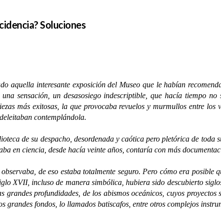
idencia? Soluciones
ado aquella interesante exposición del Museo que le habían recomenda
una sensación, un desasosiego indescriptible, que hacía tiempo no s
ezas más exitosas, la que provocaba revuelos y murmullos entre los vi
 deleitaban contemplándola.
eca de su despacho, desordenada y caótica pero pletórica de toda suer
jaba en ciencia, desde hacía veinte años, contaría con más documentac
servaba, de eso estaba totalmente seguro. Pero cómo era posible qu
 siglo XVII, incluso de manera simbólica, hubiera sido descubierto sig
as grandes profundidades, de los abismos oceánicos, cuyos proyectos
 grandes fondos, lo llamados batiscafos, entre otros complejos instrum