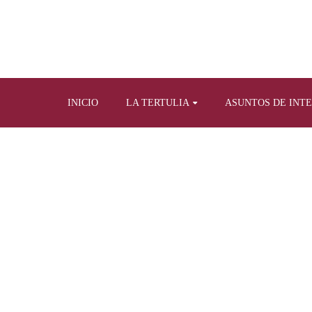
INICIO
LA TERTULIA
ASUNTOS DE INT
Home
Tertulia y prensa escrita
Artículos pr