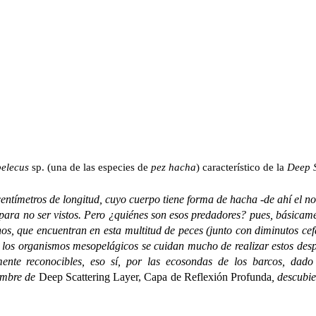
pelecus
sp. (una de las especies de
pez hacha
) característico de la
Deep S
centímetros de longitud, cuyo cuerpo tiene forma de hacha -de ahí el 
para no ser vistos. Pero ¿quiénes son esos predadores? pues, básicame
anos, que encuentran en esta multitud de peces (junto con diminutos ce
, los organismos mesopelágicos se cuidan mucho de realizar estos desp
mente reconocibles, eso sí, por las ecosondas de los barcos, dad
nombre de
Deep Scattering Layer, Capa de Reflexión Profunda
, descubi