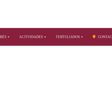
ERÉS
ACTIVIDADES
TERTULIANOS
CONTAC
BLOG
opios sobre otros temas
CUIENCIA ENCRIPTADA (10). ¿Pura coin