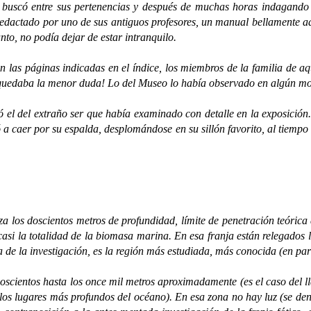
ó entre sus pertenencias y después de muchas horas indagando entr
redactado por uno de sus antiguos profesores, un manual bellamente a
o, no podía dejar de estar intranquilo.
as páginas indicadas en el índice, los miembros de la familia de aqu
le quedaba la menor duda! Lo del Museo lo había observado en algún mo
del extraño ser que había examinado con detalle en la exposición. 
a caer por su espalda, desplomándose en su sillón favorito, al tie
 los doscientos metros de profundidad, límite de penetración teórica d
i la totalidad de la biomasa marina. En esa franja están relegados lo
 de la investigación, es la región más estudiada, más conocida (en part
cientos hasta los once mil metros aproximadamente (es el caso del 
e los lugares más profundos del océano). En esa zona no hay luz (se d