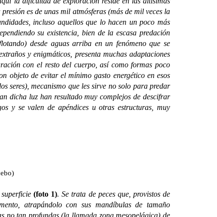
aquí la dificultad de exploración reside en las altísimas
a presión es de unas mil atmósferas (más de mil veces la
fundidades, incluso aquellos que lo hacen un poco más
ependiendo su existencia, bien de la escasa predación
(flotando) desde aguas arriba en un fenómeno que se
, extraños y enigmáticos, presenta muchas adaptaciones
aración con el resto del cuerpo, así como formas poco
on objeto de evitar el mínimo gasto energético en esos
los seres), mecanismo que les sirve no solo para predar
ran dicha luz han resultado muy complejos de descifrar
egos y se valen de apéndices u otras estructuras, muy
cebo)
superficie
(foto 1)
. Se trata de peces que, provistos de
limento, atrapándolo con sus mandíbulas de tamaño
as no tan profundas (la llamada zona mesopelágica) de