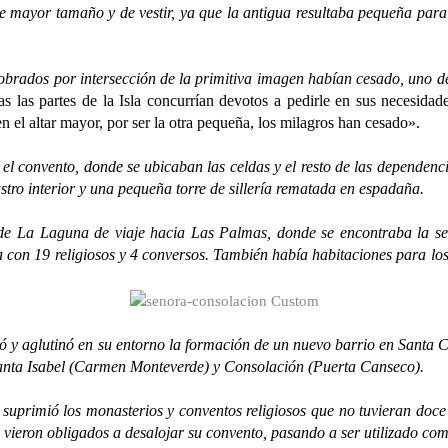
mayor tamaño y de vestir, ya que la antigua resultaba pequeña para 
dos por intersección de la primitiva imagen habían cesado, uno de l
 las partes de la Isla concurrían devotos a pedirle en sus necesida
 el altar mayor, por ser la otra pequeña, los milagros han cesado».
convento, donde se ubicaban las celdas y el resto de las dependencia
stro interior y una pequeña torre de sillería rematada en espadaña.
Laguna de viaje hacia Las Palmas, donde se encontraba la sede ca
a con 19 religiosos y 4 conversos. También había habitaciones para los
glutinó en su entorno la formación de un nuevo barrio en Santa Cru
 Santa Isabel (Carmen Monteverde) y Consolación (Puerta Canseco).
mió los monasterios y conventos religiosos que no tuvieran doce ind
 se vieron obligados a desalojar su convento, pasando a ser utilizado com