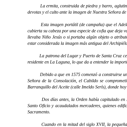
La ermita, construida de piedra y barro, aglutinó los
devotas y el culto ante la imagen de Nuestra Señora d
Esta imagen portátil (de campaña) que el Adelantado
cubierta su cabeza por una especie de cofia que deja v
llevaba Niño Jesús o si portaba algún objeto o atribut
estar considerada la imagen más antigua del Archipiél
La patrona del Lugar y Puerto de Santa Cruz celebrab
residente en La Laguna, lo que da a entender la importa
Debido a que en 1575 comenzó a construirse una gran
Señora de la Consolación, el Cabildo se comprometió,
Barranquillo del Aceite (calle Imeldo Serís), donde hoy
Dos días antes, la Orden había capitulado en La La
Santo Oficio y acaudalados mercaderes, quienes edifi
Sacramento.
Cuando en la mitad del siglo XVII, la pequeña igle