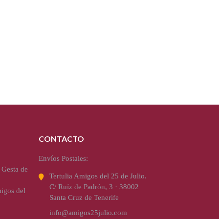
CONTACTO
Envíos Postales:
 Gesta de
Tertulia Amigos del 25 de Julio.
C/ Ruíz de Padrón, 3 · 38002
igos del
Santa Cruz de Tenerife
info@amigos25julio.com