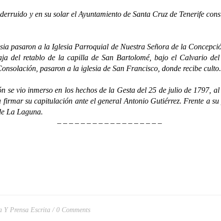
uido y en su solar el Ayuntamiento de Santa Cruz de Tenerife constr
 pasaron a la Iglesia Parroquial de Nuestra Señora de la Concepción
ja del retablo de la capilla de San Bartolomé, bajo el Calvario del
Consolación, pasaron a la iglesia de San Francisco, donde recibe culto.
o inmerso en los hechos de la Gesta del 25 de julio de 1797, al se
ra firmar su capitulación ante el general Antonio Gutiérrez. Frente a s
de La Laguna.
– – – – – – – – – – – – – – – – – –
a Y Prensa Escrita
0 Comments