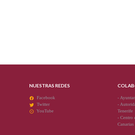
NUESTRAS REDES
COLAB
Facebook
-
Ayuntam
Twitter
-
Autorid
YouTube
Tenerife
-
Centro d
Canarias