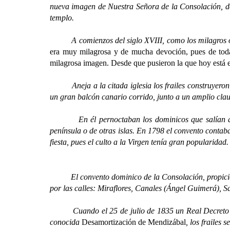
nueva imagen de Nuestra Señora de la Consolación, de 
templo.
A comienzos del siglo XVIII, como los milagros obra
era muy milagrosa y de mucha devoción, pues de todas
milagrosa imagen. Desde que pusieron la que hoy está en
Aneja a la citada iglesia los frailes construyeron el 
un gran balcón canario corrido, junto a un amplio clau
En él pernoctaban los dominicos que salían de La 
península o de otras islas. En 1798 el convento contab
fiesta, pues el culto a la Virgen tenía gran popularidad.
El convento dominico de la Consolación, propició y a
por las calles: Miraflores, Canales (Ángel Guimerá),
Cuando el 25 de julio de 1835 un Real Decreto supri
conocida
Desamortización de Mendizábal
, los frailes