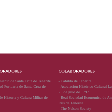
ORADORES
COLABORADORES
iento de Santa Cruz de Tenerife
-
Cabildo de Tenerife
ad Portuaria de Santa Cruz de
-
Asociación Histórico Cultural La
25 de julio de 1797
e Historia y Cultura Militar de
-
Real Sociedad Económica de Am
País de Tenerife
-
The Nelson Society