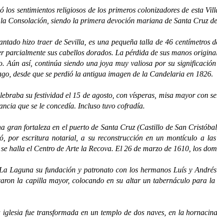
 sentimientos religiosos de los primeros colonizadores de esta Villa
e la Consolación, siendo la primera devoción mariana de Santa Cruz de
 hizo traer de Sevilla, es una pequeña talla de 46 centímetros de 
er parcialmente sus cabellos dorados. La pérdida de sus manos originale
o. Aún así, continúa siendo una joya muy valiosa por su significación 
ago, desde que se perdió la antigua imagen de la Candelaria en 1826.
a su festividad el 15 de agosto, con vísperas, misa mayor con sermón
ncia que se le concedía. Incluso tuvo cofradía.
 fortaleza en el puerto de Santa Cruz (Castillo de San Cristóbal) 
 por escritura notarial, a su reconstrucción en un montículo a las
 se halla el Centro de Arte la Recova. El 26 de marzo de 1610, los dom
guna su fundación y patronato con los hermanos Luís y Andrés Loren
caron la capilla mayor, colocando en su altar un tabernáculo para l
sia fue transformada en un templo de dos naves, en la hornacina ce