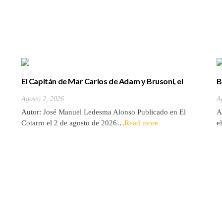
El Capitán de Mar Carlos de Adam y Brusoni, el
B
único tinerfeño que departió con Horacio Nelson.
(
Agosto 2, 2026
A
Autor: José Manuel Ledesma Alonso Publicado en El
A
Cotarro el 2 de agosto de 2026…
Read more
e