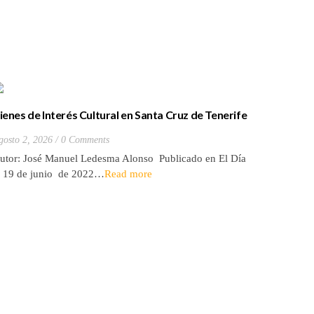
ienes de Interés Cultural en Santa Cruz de Tenerife
La batall
20) Hacienda de Las Palmas de Anaga
y que Lo
gosto 2, 2026
0 Comments
Julio 27, 2
utor: José Manuel Ledesma Alonso Publicado en El Día
Autora: El
l 19 de junio de 2022…
Read more
de 2026* 