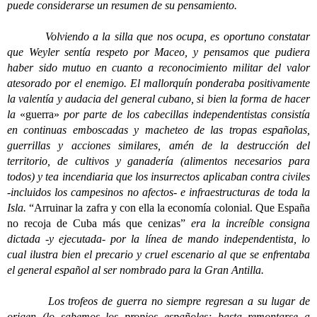
puede considerarse un resumen de su pensamiento.
Volviendo a la silla que nos ocupa, es oportuno constatar
que Weyler sentía respeto por Maceo, y pensamos que pudiera
haber sido mutuo en cuanto a reconocimiento militar del valor
atesorado por el enemigo. El mallorquín ponderaba positivamente
la valentía y audacia del general cubano, si bien la forma de hacer
la
«guerra»
por parte de los cabecillas independentistas consistía
en continuas emboscadas y macheteo de las tropas españolas,
guerrillas y acciones similares, amén de la destrucción del
territorio, de cultivos y ganadería (alimentos necesarios para
todos) y tea incendiaria que los insurrectos aplicaban contra civiles
-incluidos los campesinos no afectos- e infraestructuras de toda la
Isla.
“Arruinar la zafra y con ella la economía colonial. Que España
no recoja de Cuba más que cenizas”
era la increíble consigna
dictada -y ejecutada- por la línea de mando independentista, lo
cual ilustra bien el precario y cruel escenario al que se enfrentaba
el general español al ser nombrado para la Gran Antilla.
Los trofeos de guerra no siempre regresan a su lugar de
origen (lo sabemos los propios españoles; basta remontarse a