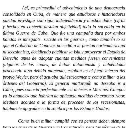
Así, es primordial el advenimiento de una democracia
consolidada en Cuba, de manera que estudiosos e historiadores
puedan investigar con rigor, independencia y muchos datos (cifras
y hechos en contexto destilan objetividad) todo lo sucedido en la
última Guerra de Cuba. Que fue una campaña dura por ambos
bandos es innegable -sucede en las guerras-, como también lo es
que el Gobierno de Cánovas no cedió a la presión norteamericana
ni secesionista, decidiendo pacificar la Isla y preservar el Estado de
Derecho antes de adoptar cuantas medidas fuesen convenientes
(algunas de las cuales, de índole autonomista y habiéndolas
practicado a su debido momento, estaban en el fuero interno del
propio Weyler, pero él actuaba allí estrictamente como militar a las
órdenes del Gobierno). El general mallorquín no deseaba ir a
Cuba, pues conocía perfectamente -su antecesor Martínez Campos
ya lo anunció- que habrían de aplicarse medidas de extremo rigor.
Medidas acordes a la forma de proceder de los secesionistas,
totalmente apoyados en la sombra por los Estados Unidos.
Como buen militar cumplió con su penoso deber, siempre
bajo las leyes de la Guerra y la Constitución, pero fue víctima de la