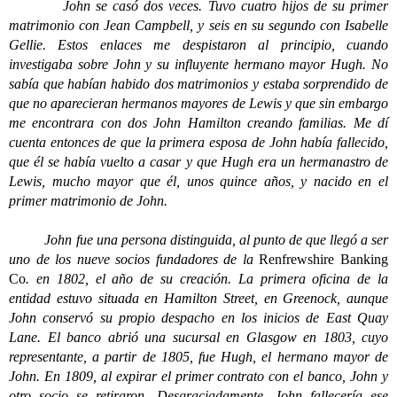
John se casó dos veces. Tuvo cuatro hijos de su primer
matrimonio con Jean Campbell, y seis en su segundo con Isabelle
Gellie. Estos enlaces me despistaron al principio, cuando
investigaba sobre John y su influyente hermano mayor Hugh. No
sabía que habían habido dos matrimonios y estaba sorprendido de
que no aparecieran hermanos mayores de Lewis y que sin embargo
me encontrara con dos John Hamilton creando familias. Me dí
cuenta entonces de que la primera esposa de John había fallecido,
que él se había vuelto a casar y que Hugh era un hermanastro de
Lewis, mucho mayor que él, unos quince años, y nacido en el
primer matrimonio de John.
John fue una persona distinguida, al punto de que llegó a ser
uno de los nueve socios fundadores de la
Renfrewshire Banking
Co
. en 1802, el año de su creación. La primera oficina de la
entidad estuvo situada en Hamilton Street, en Greenock, aunque
John conservó su propio despacho en los inicios de East Quay
Lane. El banco abrió una sucursal en Glasgow en 1803, cuyo
representante, a partir de 1805, fue Hugh, el hermano mayor de
John. En 1809, al expirar el primer contrato con el banco, John y
otro socio se retiraron. Desgraciadamente, John fallecería ese