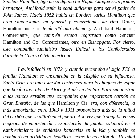
Sinclair Hamilton, hijo de su difunto tío Hugh. Aunque eran primos
hermanos, Archibald tenía la edad suficiente para ser el padre de
John James. Hacia 1852 había en Londres varios Hamilton que
eran comerciantes en general y comerciantes de vino.
Bruce,
Hamilton and Co.
tenía allí una oficina y
Archibald Hamilton,
Comerciante
, que también estaba registrada como
Sinclair
Hamilton and Co. Comerciante
s, otra en Bishopgate. Por cierto,
esta compañía suministró fusiles Enfield a los Confederados
durante la Guerra Civil americana.
Lewis falleció en 1872, y cuando terminaba el siglo XIX la
familia Hamilton se encontraba en la cúspide de su influencia.
Santa Cruz era una estación carbonera para los buques de vapor
que hacían las rutas de África y América del Sur. Para suministrar
a los barcos existían tres compañías que importaban carbón de
Gran Bretaña, de las que
Hamilton y Cía.
era, con diferencia, la
más importante; entre 1903 y 1911 proporcionó más de la mitad
del carbón que se utilizó en el puerto. A la vez que trabajaba en sus
negocios de importación y exportación, la familia colaboró en el
establecimiento de entidades bancarias en la isla y también se
involucró en actividades benéficas, como la creación del Hospital