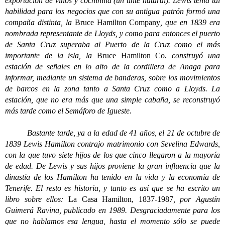
exportación de vinos y cochinilla (un tinte natural). Lewis tenía tal
habilidad para los negocios que con su antigua patrón formó una
compaña distinta, la
Bruce Hamilton Company
, que en 1839 era
nombrada representante de Lloyds, y como para entonces el puerto
de Santa Cruz superaba al Puerto de la Cruz como el más
importante de la isla, la
Bruce Hamilton Co
. construyó una
estación de señales en lo alto de la cordillera de Anaga para
informar, mediante un sistema de banderas, sobre los movimientos
de barcos en la zona tanto a Santa Cruz como a Lloyds. La
estación, que no era más que una simple cabaña, se reconstruyó
más tarde como el Semáforo de Igueste.
Bastante tarde, ya a la edad de 41 años, el 21 de octubre de
1839 Lewis Hamilton contrajo matrimonio con Sevelina Edwards,
con la que tuvo siete hijos de los que cinco llegaron a la mayoría
de edad. De Lewis y sus hijos proviene la gran influencia que la
dinastía de los Hamilton ha tenido en la vida y la economía de
Tenerife. El resto es historia, y tanto es así que se ha escrito un
libro sobre ellos:
La Casa Hamilton, 1837-1987
, por Agustín
Guimerá Ravina, publicado en 1989. Desgraciadamente para los
que no hablamos esa lengua, hasta el momento sólo se puede