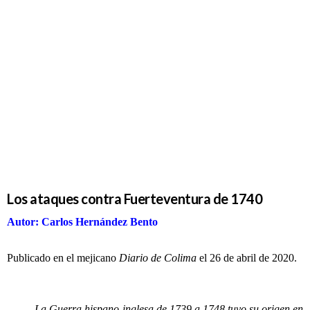
Los ataques
contra
Fuerteventura
de 1740
Los ataques contra Fuerteventura de 1740
Autor: Carlos Hernández Bento
Publicado en el mejicano
Diario de Colima
el 26 de abril de 2020.
La Guerra hispano-inglesa de 1739 a 1748 tuvo su origen en