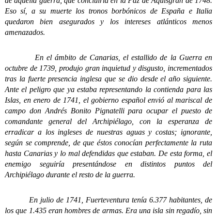
de aquella guerra, que concluiría en la Paz de Aquisgrán de 1748.
Eso sí, a su muerte los tronos borbónicos de España e Italia
quedaron bien asegurados y los intereses atlánticos menos
amenazados.
En el ámbito de Canarias, el estallido de la Guerra en
octubre de 1739, produjo gran inquietud y disgusto, incrementados
tras la fuerte presencia inglesa que se dio desde el año siguiente.
Ante el peligro que ya estaba representando la contienda para las
Islas, en enero de 1741, el gobierno español envió al mariscal de
campo don Andrés Bonito Pignatelli para ocupar el puesto de
comandante general del Archipiélago, con la esperanza de
erradicar a los ingleses de nuestras aguas y costas; ignorante,
según se comprende, de que éstos conocían perfectamente la ruta
hasta Canarias y lo mal defendidas que estaban. De esta forma, el
enemigo seguiría presentándose en distintos puntos del
Archipiélago durante el resto de la guerra.
En julio de 1741, Fuerteventura tenía 6.377 habitantes, de
los que 1.435 eran hombres de armas. Era una isla sin regadío, sin