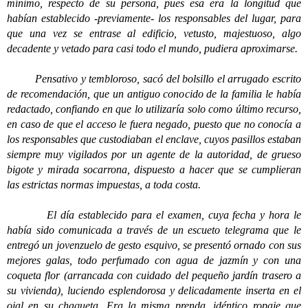
mínimo, respecto de su persona, pues esa era la longitud que
habían establecido -previamente- los responsables del lugar, para
que una vez se entrase al edificio, vetusto, majestuoso, algo
decadente y vetado para casi todo el mundo, pudiera aproximarse.
Pensativo y tembloroso, sacó del bolsillo el arrugado escrito
de recomendación, que un antiguo conocido de la familia le había
redactado, confiando en que lo utilizaría solo como último recurso,
en caso de que el acceso le fuera negado, puesto que no conocía a
los responsables que custodiaban el enclave, cuyos pasillos estaban
siempre muy vigilados por un agente de la autoridad, de grueso
bigote y mirada socarrona, dispuesto a hacer que se cumplieran
las estrictas normas impuestas, a toda costa.
El día establecido para el examen, cuya fecha y hora le
había sido comunicada a través de un escueto telegrama que le
entregó un jovenzuelo de gesto esquivo, se presentó ornado con sus
mejores galas, todo perfumado con agua de jazmín y con una
coqueta flor (arrancada con cuidado del pequeño jardín trasero a
su vivienda), luciendo esplendorosa y delicadamente inserta en el
ojal en su chaqueta. Era la misma prenda, idéntico ropaje que