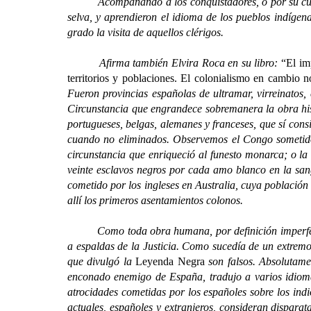
Acompañando a los conquistadores, o por su cuenta y
selva, y aprendieron el idioma de los pueblos indígen
grado la visita de aquellos clérigos.
Afirma también Elvira Roca en su libro:
“El im
territorios y poblaciones. El colonialismo en cambio n
Fueron provincias españolas de ultramar, virreinatos
Circunstancia que engrandece sobremanera la obra hisp
portugueses, belgas, alemanes y franceses, que sí cons
cuando no eliminados. Observemos el Congo sometido 
circunstancia que enriqueció al funesto monarca; o la 
veinte esclavos negros por cada amo blanco en la sang
cometido por los ingleses en Australia, cuya población 
allí los primeros asentamientos colonos.
Como toda obra humana, por definición imperfecta, e
a espaldas de la Justicia. Como sucedía de un extremo 
que divulgó la
Leyenda Negra
son falsos. Absolutamen
enconado enemigo de España, tradujo a varios idiom
atrocidades cometidas por los españoles sobre los indi
actuales, españoles y extranjeros, consideran disparat