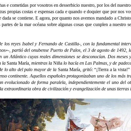
as e cometidas por vosotros en desserbicio nuestro, por los del nuestr
tras propias costas e espensas cada e quando e doquier que por nos v
fue dada se contiene. E agora, por quanto nos avemos mandado a Christ
tas partes de la mar océana sobre algunas cosas que cunplen a nuestro 
 reyes Isabel y Fernando de Castilla-, con la fundamental interv
inos»
-, partió del onubense Puerto de Palos, el 3 de agosto de 1492, l
 un Atlántico cuyas reales dimensiones se desconocían. Dos meses y
n la
Santa María
, mientras la
Niña
lo hacía en Las Palmas, y de padecer
de lo alto del palo mayor de la
Santa María
, gritó:
“¡Tierra a la vista!”
menso continente. Aquellos españoles protagonizaban uno de los más t
n evolucionado de forma paralela, independientemente el uno del otr
 la extraordinaria obra de civilización y evangelización de unas tie