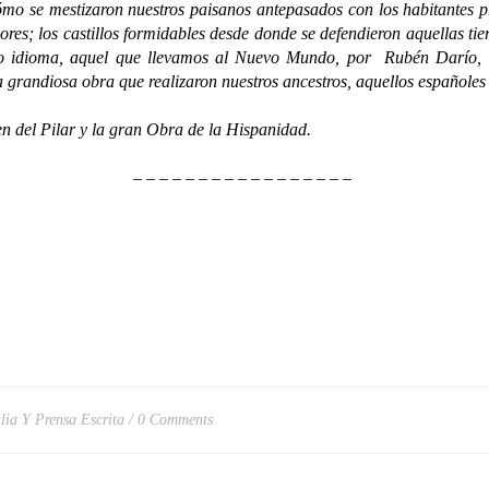
mo se mestizaron nuestros paisanos antepasados con los habitantes p
ayores; los castillos formidables desde donde se defendieron aquellas t
stro idioma, aquel que llevamos al Nuevo Mundo, por Rubén Darío, 
a grandiosa obra que realizaron nuestros ancestros, aquellos españole
del Pilar y la gran Obra de la Hispanidad.
– – – – – – – – – – – – – – – – –
ulia Y Prensa Escrita
0 Comments