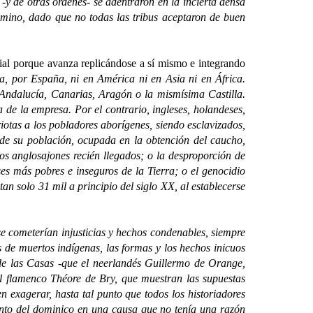
de otras ordenes- se adentraron en la incierta densa
camino, dado que no todas las tribus aceptaron de buen
orial porque avanza replicándose a sí mismo e integrando
la, por España, ni en América ni en Asia ni en África.
 Andalucía, Canarias, Aragón o la mismísima Castilla.
de la empresa. Por el contrario, ingleses, holandeses,
iotas a los pobladores aborígenes, siendo esclavizados,
de su población, ocupada en la obtención del caucho,
los anglosajones recién llegados; o la desproporción de
es más pobres e inseguros de la Tierra; o el genocidio
an solo 31 mil a principio del siglo XX, al establecerse
cometerían injusticias y hechos condenables, siempre
s de muertos indígenas, las formas y los hechos inicuos
é de las Casas -que el neerlandés Guillermo de Orange,
 flamenco Théore de Bry, que muestran las supuestas
n exagerar, hasta tal punto que todos los historiadores
miento del dominico en una causa que no tenía una razón