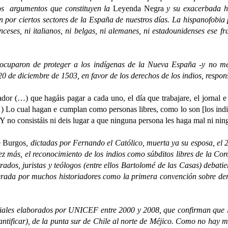
cios argumentos que constituyen la
Leyenda Negra
y su exacerbada h
én por ciertos sectores de la España de nuestros días. La hispanofobi
ceses, ni italianos, ni belgas, ni alemanes, ni estadounidenses ese fra
on de proteger a los indígenas de la Nueva España -y no me refie
0 de diciembre de 1503, en favor de los derechos de los indios, respo
or (…) que hagáis pagar a cada uno, el día que trabajare, el jornal e 
…) Lo cual hagan e cumplan como personas libres, como lo son [los indio
s. Y no consistáis ni deis lugar a que ninguna persona les haga mal ni n
e Burgos
, dictadas por Fernando el Católico, muerta ya su esposa, el
vez más, el reconocimiento de los indios como súbditos libres de la C
ados, juristas y teólogos (entre ellos Bartolomé de las Casas) debatier
derada por muchos historiadores como la primera convención sobre der
les elaborados por UNICEF entre 2000 y 2008, que confirman que la
antificar), de la punta sur de Chile al norte de Méjico. Como no hay 