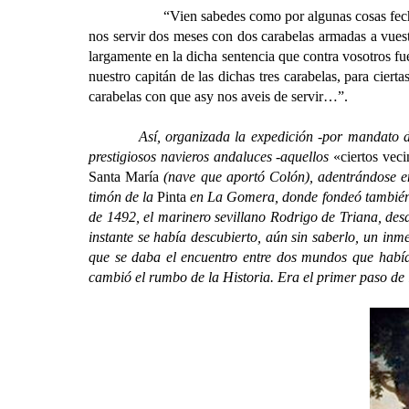
“Vien sabedes como por algunas cosas fech
nos servir dos meses con dos carabelas armadas a vues
largamente en la dicha sentencia que contra vosotros 
nuestro capitán de las dichas tres carabelas, para cier
carabelas con que asy nos aveis de servir…”.
Así, organizada la expedición -por mandato de los
prestigiosos navieros andaluces -aquellos
«ciertos vec
Santa María
(nave que aportó Colón), adentrándose en
timón de la
Pinta
en La Gomera, donde fondeó tambié
de 1492, el marinero sevillano Rodrigo de Triana, des
instante se había descubierto, aún sin saberlo, un in
que se daba el encuentro entre dos mundos que había
cambió el rumbo de la Historia. Era el primer paso de