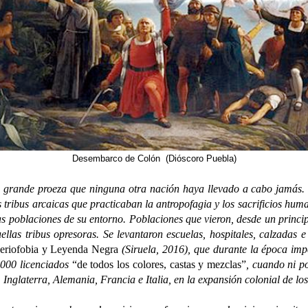
Desembarco de Colón (Dióscoro Puebla)
rande proeza que ninguna otra nación haya llevado a cabo jamás. 
s tribus arcaicas que practicaban la antropofagia y los sacrificios hum
s poblaciones de su entorno. Poblaciones que vieron, desde un princ
llas tribus opresoras. Se levantaron escuelas, hospitales, calzadas 
eriofobia y Leyenda Negra
(Siruela, 2016), que durante la época imp
0.000 licenciados
“de todos los colores, castas y mezclas”
, cuando ni p
 Inglaterra, Alemania, Francia e Italia, en la expansión colonial de los