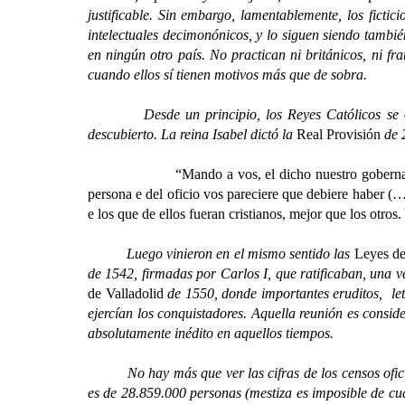
justificable. Sin embargo, lamentablemente, los ficti
intelectuales decimonónicos, y lo siguen siendo tambi
en ningún otro país. No practican ni británicos, ni fran
cuando ellos sí tienen motivos más que de sobra.
Desde un principio, los Reyes Católicos se ocupar
descubierto. La reina Isabel dictó la
Real Provisión
de 2
“Mando a vos, el dicho nuestro gobernad
persona e del oficio vos pareciere que debiere haber (
e los que de ellos fueran cristianos, mejor que los otro
Luego vinieron en el mismo sentido las
Leyes d
de 1542, firmadas por Carlos I, que ratificaban, una 
de Valladolid
de 1550, donde importantes eruditos, letr
ejercían los conquistadores. Aquella reunión es consi
absolutamente inédito en aquellos tiempos.
No hay más que ver las cifras de los censos oficia
es de 28.859.000 personas (mestiza es imposible de cu