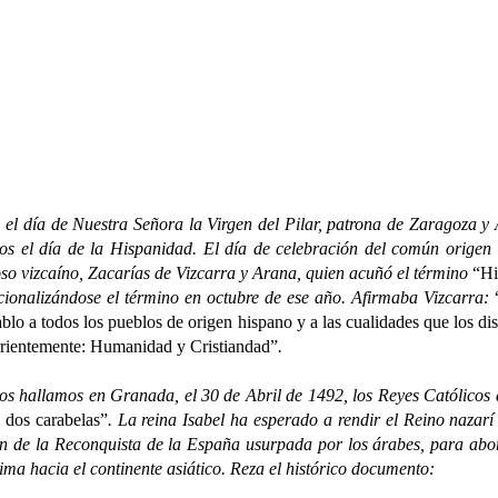
el día de Nuestra Señora la Virgen del Pilar, patrona de Zaragoza y
os el día de la Hispanidad. El día de celebración del común orige
ioso vizcaíno, Zacarías de Vizcarra y Arana, quien acuñó el término
“Hi
ucionalizándose el término en octubre de ese año. Afirmaba Vizcarra:
blo a todos los pueblos de origen hispano y a las cualidades que los di
rrientemente: Humanidad y Cristiandad”
.
allamos en Granada, el 30 de Abril de 1492, los Reyes Católicos ac
 dos carabelas”
. La reina Isabel ha esperado a rendir el Reino nazar
in de la Reconquista de la España usurpada por los árabes, para abo
ma hacia el continente asiático. Reza el histórico documento: