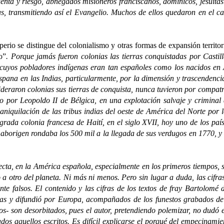
 riesgo, abnegados misioneros franciscanos, dominicos, jesuitas -y 
as, transmitiendo así el Evangelio. Muchos de ellos quedaron en el 
perio se distingue del colonialismo y otras formas de expansión territ
o”
. Porque jamás fueron colonias las tierras conquistadas por Castil
, cuyos pobladores indígenas eran tan españoles como los nacidos en
ana en las Indias, particularmente, por la dimensión y trascendencia 
ideraron colonias sus tierras de conquista, nunca tuvieron por compatr
por Leopoldo II de Bélgica, en una explotación salvaje y criminal 
aniquilación de las tribus indias del oeste de América del Norte por 
rada colonia francesa de Haití, en el siglo XVII, hoy uno de los país
aborigen rondaba los 500 mil a la llegada de sus verdugos en 1770, y t
n la América española, especialmente en los primeros tiempos, se 
a otro del planeta. Ni más ni menos. Pero sin lugar a duda, las cifra
te falsos. El contenido y las cifras de los textos de fray Bartolom
as y difundió por Europa, acompañados de los funestos grabados del
os- son desorbitados, pues el autor, pretendiendo polemizar, no dudó e
ados aquellos escritos. Es difícil explicarse el porqué del empecina