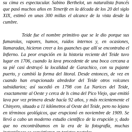
su cima es espectacular. Sabino Berthelot, un naturalista francés
que pasó muchos años en Tenerife en la década de los 20 del siglo
XIX, estimó en unas 300 millas el alcance de la vista desde la
cumbre.
Teide fue el nombre primitivo que se le dio porque sus
fumarolas, vapores, humos, ruidos internos y, en ocasiones,
llamaradas, hicieron creer a los guanches que allí se encontraba el
Infierno. La peor erupción en la historia reciente del Teide tuvo
lugar en 1706, cuando la lava procedente de una boca cercana a
su pié casi destruyó la localidad de Garachico, con su pujante
puerto, y cambió la forma del litoral. Desde entonces, de vez en
cuando han erupcionado alrededor del Teide otros volcanes
subsidiarios; así sucedió en 1798 con La Narices del Teide,
exactamente al Oeste y cerca de ls cima del Pico Viejo, que emitió
lava por vez primera desde hacía 92 años, y más recientemente el
Chinyero, situado a 11 kilómetros al Oeste del Teide, pero no lejano
en términos geológicos, que erupcionó en noviembre de 1909. Se
llevó a cabo un moderno estudio científico de la erupción y, dado
que no encontrábamos en la era de la fotografía, muchas