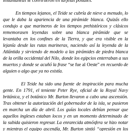
instantáneas se convirtieron en tarjetas postales.
En tiempos lejanos, el Teide se cubría de nieve a menudo, lo
que le daba la apariencia de una pirámide blanca. Quizás ello
condujo a que marineros de los tiempos prehistóricos y clásicos
rememorasen leyendas sobre una blanca pirámide que se
levantaba en los confines de la Tierra, y que era visible en la
lejanía desde las rutas marineras, naciendo así la leyenda de la
Atlántida y sirviendo de modelo a las pirámides de piedra blanca
de la orilla occidental del Nilo, donde los egipcios enterraban a sus
muertos y donde se acuñó la frase
“se fue al Oeste”
en recuerdo de
alguien o algo que ya no existía.
El Teide ha sido una fuente de inspiración para mucha
gente. En 1791, el teniente Peter Rye, oficial de la Royal Navy
británica, y el botánico Mr. Burton llevaron a cabo una ascensión.
Tras obtener la autorización del gobernador de la isla, se pusieron
en marcha un día de abril. Los guías locales debían pensar que
aquellos ingleses estaban locos y en un momento determinado de
la subida quisieron regresar. La enrarecida atmósfera se hizo notar
y mientras el equipo ascendía, Mr. Burton sintió “opresión en los