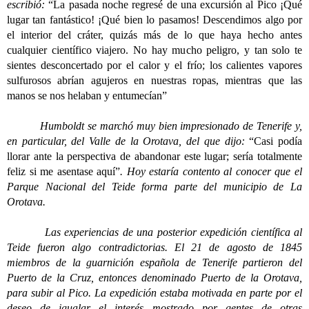
escribió:
“La pasada noche regresé de una excursión al Pico ¡Qué
lugar tan fantástico! ¡Qué bien lo pasamos! Descendimos algo por
el interior del cráter, quizás más de lo que haya hecho antes
cualquier científico viajero. No hay mucho peligro, y tan solo te
sientes desconcertado por el calor y el frío; los calientes vapores
sulfurosos abrían agujeros en nuestras ropas, mientras que las
manos se nos helaban y entumecían”
Humboldt se marchó muy bien impresionado de Tenerife y,
en particular, del Valle de la Orotava, del que dijo:
“Casi podía
llorar ante la perspectiva de abandonar este lugar; sería totalmente
feliz si me asentase aquí”
. Hoy estaría contento al conocer que el
Parque Nacional del Teide forma parte del municipio de La
Orotava.
Las experiencias de una posterior expedición científica al
Teide fueron algo contradictorias. El 21 de agosto de 1845
miembros de la guarnición española de Tenerife partieron del
Puerto de la Cruz, entonces denominado Puerto de la Orotava,
para subir al Pico. La expedición estaba motivada en parte por el
deseo de igualar el interés mostrado por gentes de otras