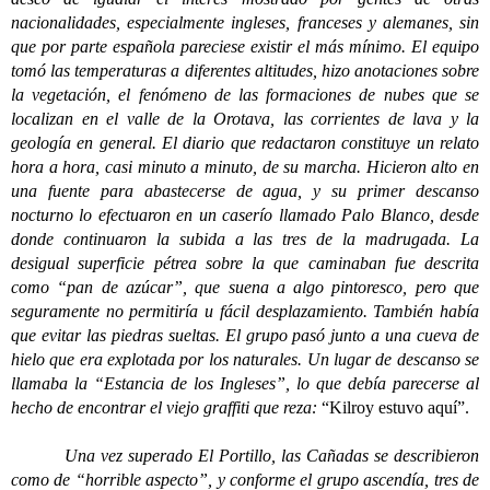
nacionalidades, especialmente ingleses, franceses y alemanes, sin
que por parte española pareciese existir el más mínimo. El equipo
tomó las temperaturas a diferentes altitudes, hizo anotaciones sobre
la vegetación, el fenómeno de las formaciones de nubes que se
localizan en el valle de la Orotava, las corrientes de lava y la
geología en general. El diario que redactaron constituye un relato
hora a hora, casi minuto a minuto, de su marcha. Hicieron alto en
una fuente para abastecerse de agua, y su primer descanso
nocturno lo efectuaron en un caserío llamado Palo Blanco, desde
donde continuaron la subida a las tres de la madrugada. La
desigual superficie pétrea sobre la que caminaban fue descrita
como “pan de azúcar”, que suena a algo pintoresco, pero que
seguramente no permitiría u fácil desplazamiento. También había
que evitar las piedras sueltas. El grupo pasó junto a una cueva de
hielo que era explotada por los naturales. Un lugar de descanso se
llamaba la “Estancia de los Ingleses”, lo que debía parecerse al
hecho de encontrar el viejo graffiti que reza:
“Kilroy estuvo aquí”.
Una vez superado El Portillo, las Cañadas se describieron
como de “horrible aspecto”, y conforme el grupo ascendía, tres de