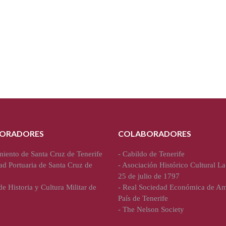
ORADORES
COLABORADORES
iento de Santa Cruz de Tenerife
-
Cabildo de Tenerife
ad Portuaria de Santa Cruz de
-
Asociación Histórico Cultural La
25 de julio de 1797
e Historia y Cultura Militar de
-
Real Sociedad Económica de Am
País de Tenerife
-
The Nelson Society