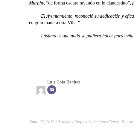
Murphy,
“de forma oscura rayando en lo clandestino”
, 
El Ayuntamiento, reconoció su dedicación y eficacia
en gran manera esta Villa.”
Lástima es que nada se pudiera hacer para evitar su t
Luis Cola Benítez
Junio 26, 2016
Artículos Propios Sobre Otros Temas
,
Nuestra