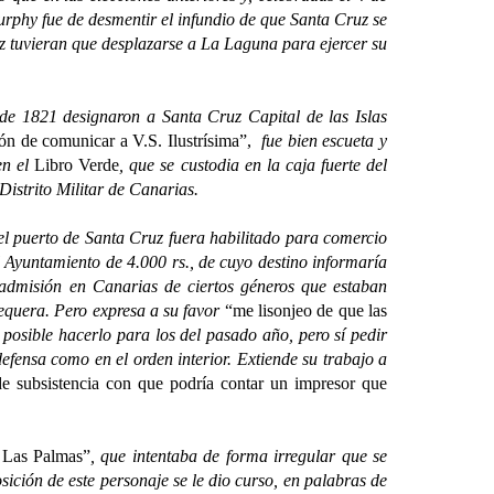
rphy fue de desmentir el infundio de que Santa Cruz se
uz tuvieran que desplazarse a La Laguna para ejercer su
 1821 designaron a Santa Cruz Capital de las Islas
ión de comunicar a V.S. Ilustrísima”,
fue bien escueta y
en el
Libro Verde
, que se custodia en la caja fuerte del
istrito Militar de Canarias.
l puerto de Santa Cruz fuera habilitado para comercio
l Ayuntamiento de 4.000 rs., de cuyo destino informaría
dmisión en Canarias de ciertos géneros que estaban
tequera. Pero expresa a su favor
“me lisonjeo de que las
 posible hacerlo para los del pasado año, pero sí pedir
defensa como en el orden interior. Extiende su trabajo a
e subsistencia con que podría contar un impresor que
e Las Palmas”
, que intentaba de forma irregular que se
ición de este personaje se le dio curso, en palabras de