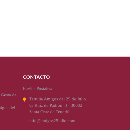
CONTACTO
Envíos Postales:
 Gesta de
Tertulia Amigos del 25 de Julio.
C/ Ruíz de Padrón, 3 · 38002
igos del
Santa Cruz de Tenerife
info@amigos25julio.com