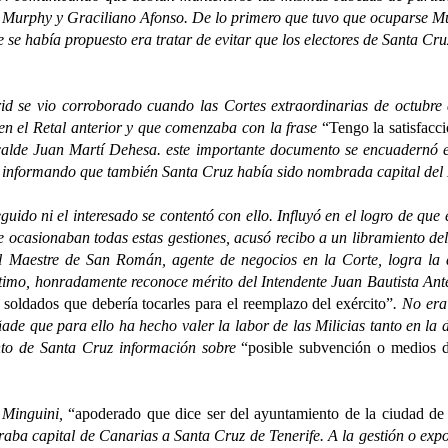
é Murphy y Graciliano Afonso. De lo primero que tuvo que ocuparse Mu
e se había propuesto era tratar de evitar que los electores de Santa Cr
vio corroborado cuando las Cortes extraordinarias de octubre de
n el Retal anterior y que comenzaba con la frase
“Tengo la satisfacc
lcalde Juan Martí Dehesa. este importante documento se encuadernó 
informando que también Santa Cruz había sido nombrada capital del D
 ni el interesado se contentó con ello. Influyó en el logro de que e
ue ocasionaban todas estas gestiones, acusó recibo a un libramiento de
Maestre de San Román, agente de negocios en la Corte, logra la a
 último, honradamente reconoce mérito del Intendente Juan Bautista An
 soldados que debería tocarles para el reemplazo del exército”
. No era
ñade que para ello ha hecho valer la labor de las Milicias tanto en la 
ento de Santa Cruz información sobre
“posible subvención o medios d
Minguini,
“apoderado que dice ser del ayuntamiento de la ciudad d
raba capital de Canarias a Santa Cruz de Tenerife. A la gestión o expos