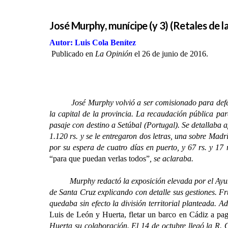
José Murphy, munícipe (y 3) (Retales de l
Autor: Luis Cola Benítez
Publicado en
La Opinión
el 26 de junio de 2016.
José Murphy volvió a ser comisionado para defender
la capital de la provincia. La recaudación pública par
pasaje con destino a Setúbal (Portugal). Se detallaba a
1.120 rs. y se le entregaron dos letras, una sobre Madr
por su espera de cuatro días en puerto, y 67 rs. y 17
“para que puedan verlas todos”
, se aclaraba.
Murphy redactó la exposición elevada por el Ayuntami
de Santa Cruz explicando con detalle sus gestiones. Fru
quedaba sin efecto la división territorial planteada. 
Luis de León y Huerta, fletar un barco en Cádiz a pa
Huerta su colaboración. El 14 de octubre llegó la R. 