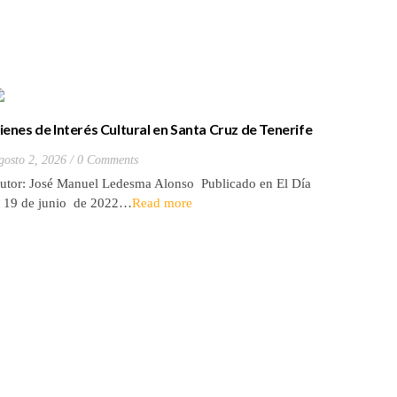
ienes de Interés Cultural en Santa Cruz de Tenerife
La batall
20) Hacienda de Las Palmas de Anaga
y que Lo
gosto 2, 2026
0 Comments
Julio 27, 2
utor: José Manuel Ledesma Alonso Publicado en El Día
Autora: El
l 19 de junio de 2022…
Read more
de 2026* 