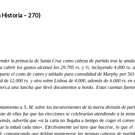
a Historia – 270)
 la primacía de Santa Cruz como cabeza de partido tras la anulaci
a cubrir los gastos alcanzó los 29.795 rs. y ½, incluyendo 4.000 rs. al
parte el costo de catres y tablado para comodidad de Murphy por 561 rs
id de 12.000 rs. y otra sobre Lisboa de 4.000, además de 6.000 rs. en 
 mrs.a una lancha que llevó documentos a bordo. Estas cuentas fueron 
ento a S. M. sobre los inconvenientes de la nueva división de partid
to de ellas fue que las elecciones se celebrarían atendiendo a la mism
Además, advertía que
«si la carta no llegaba a tiempo de coger el corre
gar la mitad cada uno»
. Efectivamente así tuvo que hacerse, lo que e
O. comunicando que debían mantenerse las mismas cabezas de partido 