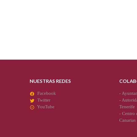
NUESTRAS REDES
COLAB
Facebook
-
Ayuntam
Twitter
-
Autorid
YouTube
Tenerife
-
Centro d
Canarias