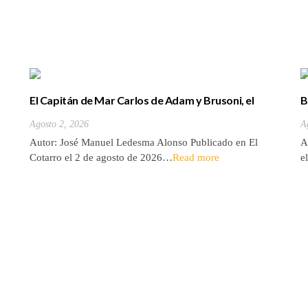
El Capitán de Mar Carlos de Adam y Brusoni, el
B
único tinerfeño que departió con Horacio Nelson.
(
Agosto 2, 2026
A
Autor: José Manuel Ledesma Alonso Publicado en El
A
Cotarro el 2 de agosto de 2026…
Read more
e