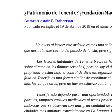
¿Patrimonio de Tenerife? ¿Fundación Nac
Autor: Alastair F. Robertson
Publicado en inglés el 19 de abril de 2019 en el númer
Un aviso al lector: este artículo es más una solicitud
que normalmente cuento del pasado de la isla, pero sig
Los lectores habituales de T
enerife News
se ha
sobre el tema en los últimos seis años) pero no soy el 
propiedad o están bajo el control de diversas organi
falta en Tenerife es una forma similar de coordinar e
más fuerza que otros, pero no hay un esfuerzo común qu
Tenerife está dejando pasar una oportunidad. Hay q
parques, tampoco castillos medievales ni restos prehis
históricas que se observan son una gran cantidad de i
ciudades más antiguas, especialmente en La Laguna, L