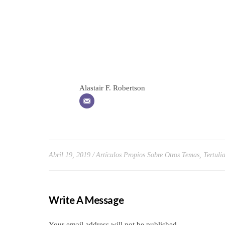
Alastair F. Robertson
Abril 19, 2019
Artículos Propios Sobre Otros Temas
,
Tertuli
Write A Message
Your email address will not be published.