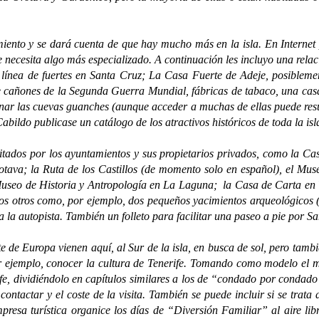
y se dará cuenta de que hay mucho más en la isla. En Internet p
 se necesita algo más especializado. A continuación les incluyo una rela
 línea de fuertes en Santa Cruz; La Casa Fuerte de Adeje, posiblemen
 de cañones de la Segunda Guerra Mundial, fábricas de tabaco, una c
nar las cuevas guanches (aunque acceder a muchas de ellas puede resu
bildo publicase un catálogo de los atractivos históricos de toda la isl
os por los ayuntamientos y sus propietarios privados, como la Casa
otava; la Ruta de los Castillos (de momento solo en español), el Mu
Museo de Historia y Antropología en La Laguna; la Casa de Carta en V
 otros como, por ejemplo, dos pequeños yacimientos arqueológicos (u
la autopista. También un folleto para facilitar una paseo a pie por Sa
Europa vienen aquí, al Sur de la isla, en busca de sol, pero también
r ejemplo, conocer la cultura de Tenerife. Tomando como modelo el m
, dividiéndolo en capítulos similares a los de “condado por condado”
contactar y el coste de la visita. También se puede incluir si se trata
presa turística organice los días de “Diversión Familiar” al aire lib