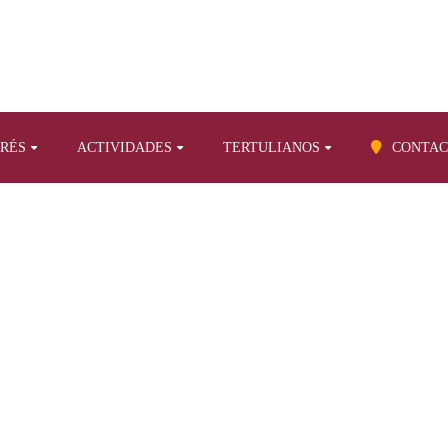
ERÉS
ACTIVIDADES
TERTULIANOS
CONTAC
BLOG
os propios sobre otros temas
¿Patrimonio de Tenerife? ¿Fundación 