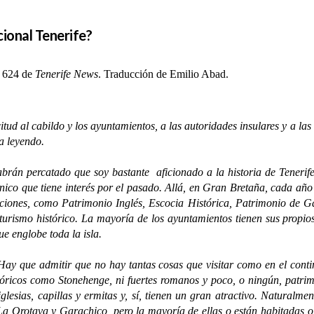
ional Tenerife?
o 624 de
Tenerife News
. Traducción de Emilio Abad.
 al cabildo y los ayuntamientos, a las autoridades insulares y a las a
a leyendo.
brán percatado que soy bastante aficionado a la historia de Tenerife 
único que tiene interés por el pasado. Allá, en Gran Bretaña, cada año
zaciones, como Patrimonio Inglés, Escocia Histórica, Patrimonio de G
l turismo histórico. La mayoría de los ayuntamientos tienen sus propi
e englobe toda la isla.
ue admitir que no hay tantas cosas que visitar como en el conti
tóricos como Stonehenge, ni fuertes romanos y poco, o ningún, patrimo
glesias, capillas y ermitas y, sí, tienen un gran atractivo. Naturalm
a Orotava y Garachico, pero la mayoría de ellas o están habitadas 