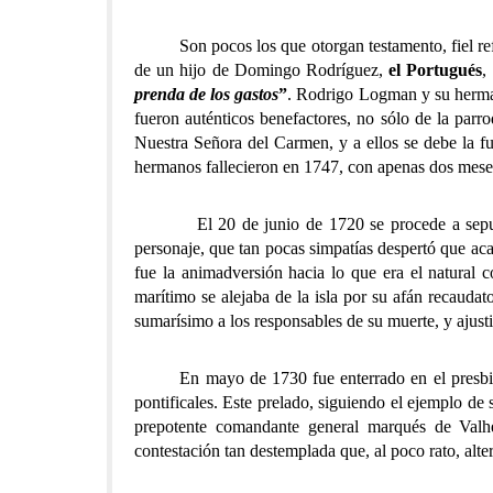
Son pocos los que otorgan testamento, fiel reflej
de un hijo de Domingo Rodríguez,
el Portugués
,
prenda de los gastos
”
. Rodrigo Logman y su herman
fueron auténticos benefactores, no sólo de la parro
Nuestra Señora del Carmen, y a ellos se debe la f
hermanos fallecieron en 1747, con apenas dos meses
El 20 de junio de 1720 se procede a sepultar a
personaje, que tan pocas simpatías despertó que aca
fue la animadversión hacia lo que era el natural 
marítimo se alejaba de la isla por su afán recaudat
sumarísimo a los responsables de su muerte, y ajusti
En mayo de 1730 fue enterrado en el presbiterio
pontificales. Este prelado, siguiendo el ejemplo d
prepotente comandante general marqués de Valhe
contestación tan destemplada que, al poco rato, al