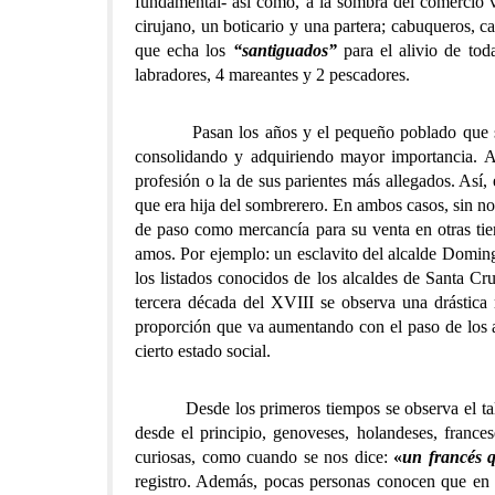
fundamental- así como, a la sombra del comercio vi
cirujano, un boticario y una partera; cabuqueros, c
que echa los
“santiguados”
para el alivio de to
labradores, 4 mareantes y 2 pescadores.
Pasan los años y el pequeño poblado que se hab
consolidando y adquiriendo mayor importancia. A 
profesión o la de sus parientes más allegados. Así, 
que era hija del sombrerero. En ambos casos, sin no
de paso como mercancía para su venta en otras tie
amos. Por ejemplo: un esclavito del alcalde Doming
los listados conocidos de los alcaldes de Santa Cru
tercera década del XVIII se observa una drástica 
proporción que va aumentando con el paso de los añ
cierto estado social.
Desde los primeros tiempos se observa el talante
desde el principio, genoveses, holandeses, frances
curiosas, como cuando se nos dice:
«
un francés 
registro. Además, pocas personas conocen que en nu