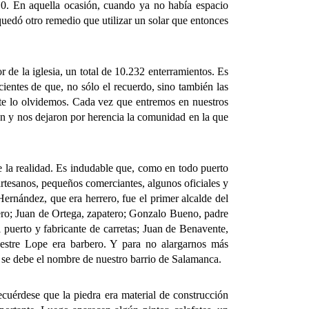
810. En aquella ocasión, cuando ya no había espacio
 quedó otro remedio que utilizar un solar que entonces
e la iglesia, un total de 10.232 enterramientos. Es
ientes de que, no sólo el recuerdo, sino también las
nte lo olvidemos. Cada vez que entremos en nuestros
on y nos dejaron por herencia la comunidad en la que
la realidad. Es indudable que, como en todo puerto
rtesanos, pequeños comerciantes, algunos oficiales y
rnández, que era herrero, fue el primer alcalde del
nero; Juan de Ortega, zapatero; Gonzalo Bueno, padre
puerto y fabricante de carretas; Juan de Benavente,
aestre Lope era barbero. Y para no alargarnos más
él se debe el nombre de nuestro barrio de Salamanca.
rdese que la piedra era material de construcción