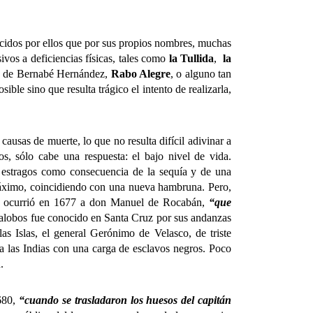
cidos por ellos que por sus propios nombres, muchas
ivos a deficiencias físicas, tales como
la Tullida
,
la
aso de Bernabé Hernández,
Rabo Alegre
, o alguno tan
sible sino que resulta trágico el intento de realizarla,
sas de muerte, lo que no resulta difícil adivinar a
os, sólo cabe una respuesta: el bajo nivel de vida.
 estragos como consecuencia de la sequía y de una
 máximo, coincidiendo con una nueva hambruna. Pero,
le ocurrió en 1677 a don Manuel de Rocabán,
“que
lalobos fue conocido en Santa Cruz por sus andanzas
as Islas, el general Gerónimo de Velasco, de triste
a las Indias con una carga de esclavos negros. Poco
.
680,
“cuando se trasladaron los huesos del capitán