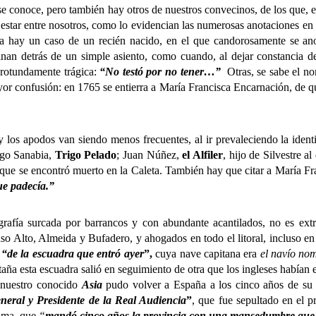
noce, pero también hay otros de nuestros convecinos, de los que, e
estar entre nosotros, como lo evidencian las numerosas anotaciones en 
ta hay un caso de un recién nacido, en el que candorosamente se an
nan detrás de un simple asiento, como cuando, al dejar constancia de
rotundamente trágica:
“No testó por no tener…”
Otras, se sabe el no
yor confusión: en 1765 se entierra a María Francisca Encarnación, de 
apodos van siendo menos frecuentes, al ir prevaleciendo la identif
go Sanabia,
Trigo Pelado
; Juan Núñez,
el Alfiler
, hijo de Silvestre 
 que se encontró muerto en la Caleta. También hay que citar a María F
ue padecía.”
 surcada por barrancos y con abundante acantilados, no es extr
o Alto, Almeida y Bufadero, y ahogados en todo el litoral, incluso en
s
“de la escuadra que entró ayer
”,
cuya nave capitana era
el navío no
taña esta escuadra salió en seguimiento de otra que los ingleses habían
o nuestro conocido
Asia
pudo volver a España a los cinco años de su 
eral y Presidente de la Real Audiencia
”
, que fue sepultado en el p
luma, que
“
mandó cinco años la provincia con una mansedumbre que 