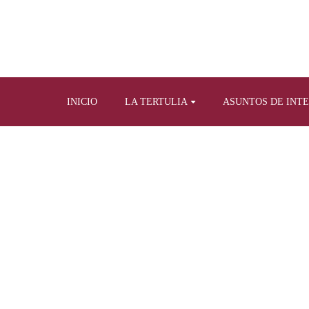
INICIO
LA TERTULIA
ASUNTOS DE INT
Home
Tertulia y prensa escrita