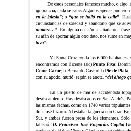
De estos personajes famosos mucho, o algo, se co
ignorancia, nada se sabe. Algunos apenas pudieron 
en la iglesia”
; o
“que se halló en la calle
”
. Has
circunstancias de soledad y abandono que se adivi
nombre…”
En alguna ocasión se añade una frase 
su afán de aportar algún otro dato, nos sume en ma
tuvo”
.
Ya Santa Cruz ronda los 6.000 habitantes, y los 
encontramos con Bicente (sic)
Punto Fixo
; Domin
Come Carne
; o Bernardo Cascarilla
Pie de Plata
,
con su apodo, murió, según se anota,
“del ahogo q
En un puerto de mar de accidentada topografía
desriscamiento. Hay desriscados en San Andrés, Pas
las mismas fechas, como en 1740 varios tripulante
don José Pizarro. Al estallar la guerra con Gran Bre
Sur, y ambas fueron presa de los elementos. Sól
falleció “
D. Francisco José Emparán, Capital Gen
carácter, de él dice Viera y Clavijo con su crítica p