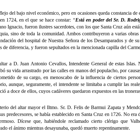
o del bajo nivel económico, pero en ocasiones queda constancia de ef
 en 1724, en el que se hace constar:
“
Está en poder del Sr. D. Rodr
o Ignacio, fueron ilustres sacerdotes, con los que Santa Cruz aún est
quia, sino de toda la comunidad. Ambos contribuyeron a varias obras de
undación del hospital de Nuestra Señora de los Desamparados y de su 
 de diferencia, y fueron sepultados en la mencionada capilla del Carm
 D. Juan Antonio Cevallos, Intendente General de estas Islas. N
bó su vida arrastrado por las calles en manos del populacho, por causa
cometido de su cargo, en menoscabo de la influencia de ciertos perso
orio, aunque, seguramente, el intendente se limitaba a cumplir las real
ció a doce de ellos, cuyos cadáveres quedaron expuestos en las troneras 
 del altar mayor el Iltmo. Sr. D. Felis de Barmui Zapata y Mendoza
e sus predecesores, se había establecido en Santa Cruz en 1726. No era
rmoso. Dícese que, habiéndole reclamado cierto clérigo que Valher
terado el ánimo mientras desayunaba, quedó muerto repentinamente.