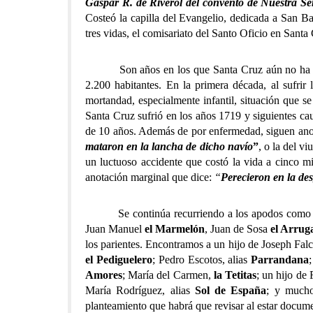
Gaspar R. de Riverol del convento de Nuestra Señ
Costeó la capilla del Evangelio, dedicada a San B
tres vidas, el comisariato del Santo Oficio en Sant
Son años en los que Santa Cruz aún no ha inicia
2.200 habitantes. En la primera década, al sufrir 
mortandad, especialmente infantil, situación que se
Santa Cruz sufrió en los años 1719 y siguientes cau
de 10 años. Además de por enfermedad, siguen anot
mataron en la lancha de dicho navío
”
, o la del 
un luctuoso accidente que costó la vida a cinco m
anotación marginal que dice:
“
Perecieron en la des
Se continúa recurriendo a los apodos como com
Juan Manuel
el Marmelón
, Juan de Sosa
el Arrug
los parientes. Encontramos a un hijo de Joseph Fal
el Pediguelero
; Pedro Escotos, alias
Parrandana
Amores
; María del Carmen,
la Tetitas
; un hijo de
María Rodríguez, alias
Sol de España
; y mucho
planteamiento que habrá que revisar al estar docume