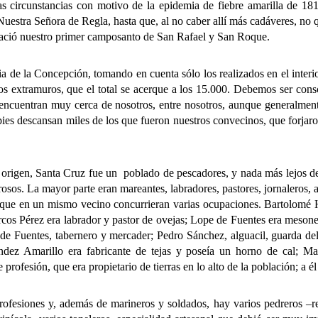
las circunstancias con motivo de la epidemia de fiebre amarilla de 1
de Nuestra Señora de Regla, hasta que, al no caber allí más cadáveres, no
í nació nuestro primer camposanto de San Rafael y San Roque.
la Concepción, tomando en cuenta sólo los realizados en el interior d
os extramuros, que el total se acerque a los 15.000. Debemos ser consc
se encuentran muy cerca de nosotros, entre nosotros, aunque generalme
ies descansan miles de los que fueron nuestros convecinos, que forjar
gen, Santa Cruz fue un poblado de pescadores, y nada más lejos de 
os. La mayor parte eran mareantes, labradores, pastores, jornaleros, a
 que en un mismo vecino concurrieran varias ocupaciones. Bartolomé He
arcos Pérez era labrador y pastor de ovejas; Lope de Fuentes era meso
e Fuentes, tabernero y mercader; Pedro Sánchez, alguacil, guarda del 
ández Amarillo era fabricante de tejas y poseía un horno de cal; M
rofesión, que era propietario de tierras en lo alto de la población; a 
nes y, además de marineros y soldados, hay varios pedreros –recué