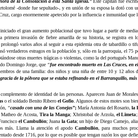
ora de la Consolación a esta Santa Iglesia.”
Este capitán fue escri
artolomé -donde fue sepultado-, y en unión de su esposa la dotó con 
a Cruz, cargo enormemente apetecido por la influencia e inmunidad que l
do el gran aumento poblacional que tuvo lugar a partir de mediado
la primera invasión de fiebre amarilla de su historia, se registra en
 prolongó varios años al seguir a esta epidemia otra de tabardillo o t
só verdaderos estragos en la población y, sólo en la parroquia, el 75 
ándose otras muertes trágicas o violentas, como la del portugués Ma
viudo Domingo Jorge, que
“
fue encontrado muerto en Las Cruces, en e
iembros de una familia: dos niños y una niña de entre 10 y 12 años 
gracia de la pólvora que se estaba refinando en el Barranquillo, más
plemento de identidad de las personas. Aparecen Juan de Morales,
as
o el soldado Benito Ribero
el Gofio
. Algunos de estos motes son bien
cón,
“
casado con una de las Conejas”
;
María Antonia del Rosario,
la
; Matheo de Acosta,
Tira la Manga
; Xhristobal de Arzola,
el Limeta
 Francisco
el Cambullón
; Juana
la Gata
; un hijo de Diego Camejo, ali
s más. Llama la atención el apodo
Cambullón
, para muchos proc
ntado desde 1716, por lo que es posible que tengan razón los que defie