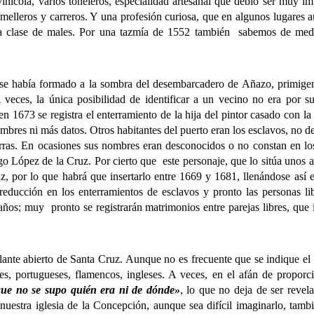
nícola, varios toneleros, especialidad artesanal que debió ser muy im
amelleros y carreros. Y una profesión curiosa, que en algunos lugares aú
da clase de males. Por una tazmía de 1552 también sabemos de media
ía formado a la sombra del desembarcadero de Añazo, primigenio y 
veces, la única posibilidad de identificar a un vecino no era por 
en 1673 se registra el enterramiento de la hija del pintor casado con la
mbres ni más datos. Otros habitantes del puerto eran los esclavos, no 
rras. En ocasiones sus nombres eran desconocidos o no constan en los 
o López de la Cruz. Por cierto que este personaje, que lo sitúa unos a
z, por lo que habrá que insertarlo entre 1669 y 1681, llenándose así e
reducción en los enterramientos de esclavos y pronto las personas l
os; muy pronto se registrarán matrimonios entre parejas libres, que i
 abierto de Santa Cruz. Aunque no es frecuente que se indique el lug
es, portugueses, flamencos, ingleses. A veces, en el afán de proporci
que no se supo quién era ni de dónde»
, lo que no deja de ser revel
estra iglesia de la Concepción, aunque sea difícil imaginarlo, tambié