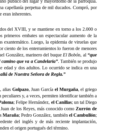
bano público del lugar y mayordomo de la parroquia.
una capellanía perpetua de mil ducados. Compró, por
e eran inherentes.
s del XVIII, y se mantiene en torno a los 2.000 o
 los primeros embates un espectacular aumento de la
ifus exantemático. Luego, la epidemia de viruelas que
por ciento de los enterramientos lo fueron de menores
nuel González, marinero del buque
El Bobó
n, al
“que
l camino que va a Candelaria”
. También se produjo
de edad y dos adultos. Lo ocurrido se indica en una
 allá de Nuestra Señora de Regla.”
 alias
Golpazo
, Juan García
el Murgaña
, el griego
 peculiares y, a veces, permiten identificar también a
 Paloma
; Felipe Hernández,
el Canillas
; un tal Diego
; Juan de los Reyes, más conocido como
Zurrón de
as
Maraña
; Pedro González, también
el Cambullón
;
edente del inglés y de más reciente implantación,
nden el origen portugués del término.