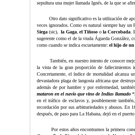
sepultura una mujer llamada Ignés, de la que se afi
Otro dato significativo es la utilización de apod
veces ignorados. Como es natural siempre hay un 
Siega
(sic),
la Gaga
,
el Tiñoso
o
la Corcobada
. 
sugerente como el de la viuda Águeda González, 
como cuando se indica escuetamente:
el hijo de u
También, en nuestro intento de conocer mejor a aq
la vista de la gran proporción de fallecimientos i
Concretamente, el índice de mortalidad alcanza 
devastadora plaga de langosta africana que destru
además de por hambre y por enfermedad, también
mataron en el navío que vino de Indias llamado “
en el tráfico de esclavos y, posiblemente también
recordación por sus arbitrariedades y abusos. En 
después, de paso para La Habana, dejó en el puerto
Por estos años encontramos la primera constanci