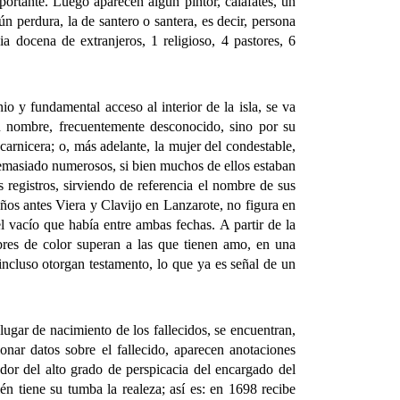
portante. Luego aparecen algún pintor, calafates, un
n perdura, la de santero o santera, es decir, persona
 docena de extranjeros, 1 religioso, 4 pastores, 6
fundamental acceso al interior de la isla, se va
su nombre, frecuentemente desconocido, sino por su
 carnicera; o, más adelante, la mujer del condestable,
demasiado numerosos, si bien muchos de ellos estaban
registros, sirviendo de referencia el nombre de sus
ños antes Viera y Clavijo en Lanzarote, no figura en
l vacío que había entre ambas fechas. A partir de la
ibres de color superan a las que tienen amo, en una
ncluso otorgan testamento, lo que ya es señal de un
ar de nacimiento de los fallecidos, se encuentran,
onar datos sobre el fallecido, aparecen anotaciones
ador del alto grado de perspicacia del encargado del
n tiene su tumba la realeza; así es: en 1698 recibe