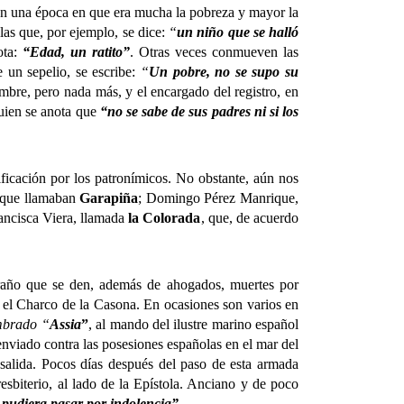
n una época en que era mucha la pobreza y mayor la
las que, por ejemplo, se dice:
“
un niño que se halló
ota:
“Edad, un ratito”
. Otras veces conmueven las
 un sepelio, se escribe:
“
Un pobre, no se supo su
mbre, pero nada más, y el encargado del registro, en
quien se anota que
“no se sabe de sus padres ni si los
icación por los patronímicos. No obstante, aún nos
al que llamaban
Garapiña
; Domingo Pérez Manrique,
rancisca Viera, llamada
la Colorada
, que, de acuerdo
año que se den, además de ahogados, muertes por
 el Charco de la Casona. En ocasiones son varios en
mbrado “
Assia
”
, al mando del ilustre marino español
 enviado contra las posesiones españolas en el mar del
salida. Pocos días después del paso de esta armada
resbiterio, al lado de la Epístola. Anciano y de poco
pudiera pasar por indolencia”
.