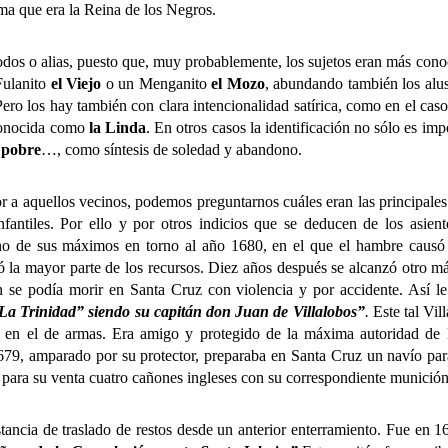
rma que era la Reina de los Negros.
os o alias, puesto que, muy probablemente, los sujetos eran más cono
Fulanito
el Viejo
o un Menganito
el Mozo
, abundando también los alus
Pero los hay también con clara intencionalidad satírica, como en el c
conocida como
la Linda
. En otros casos la identificación no sólo es impo
n pobre
…, como síntesis de soledad y abandono.
uellos vecinos, podemos preguntarnos cuáles eran las principales cau
nfantiles. Por ello y por otros indicios que se deducen de los asient
uno de sus máximos en torno al año 1680, en el que el hambre causó
yó la mayor parte de los recursos. Diez años después se alcanzó otro
 se podía morir en Santa Cruz con violencia y por accidente. Así 
La Trinidad” siendo su capitán don Juan de Villalobos”
.
Este tal Vil
, en el de armas. Era amigo y protegido de la máxima autoridad de l
1679, amparado por su protector, preparaba en Santa Cruz un navío par
 para su venta cuatro cañones ingleses con su correspondiente munición
a de traslado de restos desde un anterior enterramiento. Fue en 1