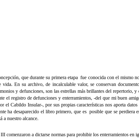
oncepción, que durante su primera etapa fue conocida con el mismo nom
 vida. En su archivo, de incalculable valor, se conservan documento
monios y defunciones, son las estrellas más brillantes del repertorio, y 
te el registro de defunciones y enterramientos, -del que mi buen am
or el Cabildo Insular-, por sus propias características nos aporta dat
te ha desaparecido el libro primero, que es posible que se perdiera en
á a nuestro alcance.
omenzaron a dictarse normas para prohibir los enterramientos en igl