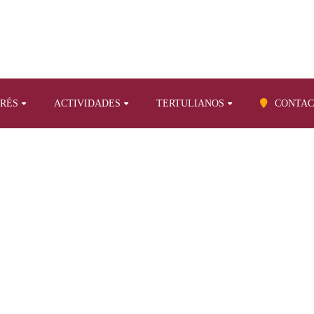
ERÉS
ACTIVIDADES
TERTULIANOS
CONTAC
BLOG
Artículos propios sobre otros temas
In Memoriam. Una obra fun