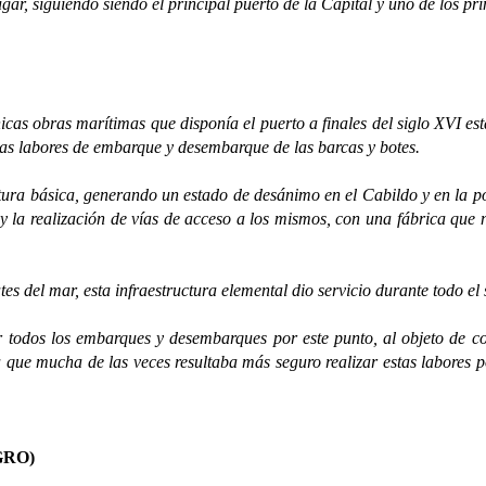
siguiendo siendo el principal puerto de la Capital y uno de los princ
 obras marítimas que disponía el puerto a finales del siglo XVI esta
las labores de embarque y desembarque de las barcas y botes.
 básica, generando un estado de desánimo en el Cabildo y en la pobl
 y la realización de vías de acceso a los mismos, con una fábrica que
l mar, esta infraestructura elemental dio servicio durante todo el s
s los embarques y desembarques por este punto, al objeto de cobra
a que mucha de las veces resultaba más seguro realizar estas labores po
GRO)