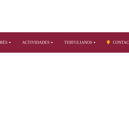
ERÉS
ACTIVIDADES
TERTULIANOS
CONTAC
BLOG
os sobre otros temas
Historia y evolución del Puerto de Santa Cruz d