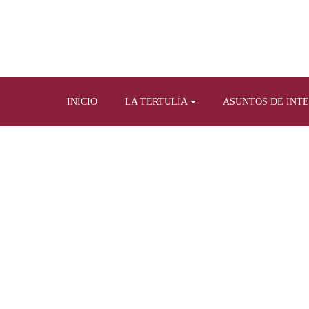
INICIO
LA TERTULIA
ASUNTOS DE INT
Home
Tertulia y prensa escrita
Artículos propi