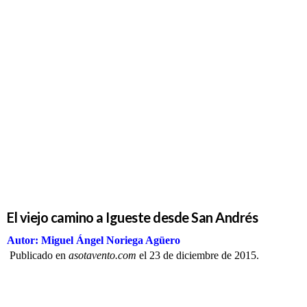
El viejo
camino a
Igueste
desde San
Andrés
El viejo camino a Igueste desde San Andrés
Autor: Miguel Ángel Noriega Agüero
Publicado en
asotavento.com
el 23 de diciembre de 2015.