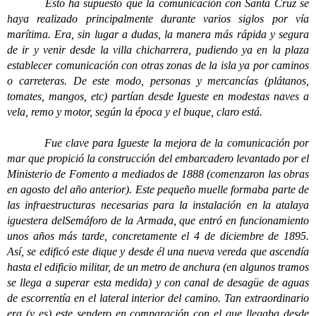
Esto ha supuesto que la comunicación con Santa Cruz se
haya realizado principalmente durante varios siglos por vía
marítima. Era, sin lugar a dudas, la manera más rápida y segura
de ir y venir desde la villa chicharrera, pudiendo ya en la plaza
establecer comunicación con otras zonas de la isla ya por caminos
o carreteras. De este modo, personas y mercancías (plátanos,
tomates, mangos, etc) partían desde Igueste en modestas naves a
vela, remo y motor, según la época y el buque, claro está.
Fue clave para Igueste la mejora de la comunicación por
mar que propició la construcción del embarcadero levantado por el
Ministerio de Fomento a mediados de 1888 (comenzaron las obras
en agosto del año anterior). Este pequeño muelle formaba parte de
las infraestructuras necesarias para la instalación en la atalaya
iguestera delSemáforo de la Armada, que entró en funcionamiento
unos años más tarde, concretamente el 4 de diciembre de 1895.
Así, se edificó este dique y desde él una nueva vereda que ascendía
hasta el edificio militar, de un metro de anchura (en algunos tramos
se llega a superar esta medida) y con canal de desagüe de aguas
de escorrentía en el lateral interior del camino. Tan extraordinario
era (y es) este sendero en comparación con el que llegaba desde