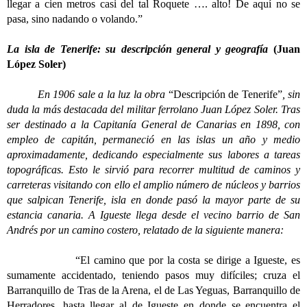
llegar a cien metros casi del tal Roquete …. alto! De aquí no se
pasa, sino nadando o volando.”
La isla de Tenerife: su descripción general y geografía
(Juan
López Soler)
En 1906 sale a la luz la obra
“Descripción de Tenerife”
, sin
duda la más destacada del militar ferrolano Juan López Soler. Tras
ser destinado a la Capitanía General de Canarias en 1898, con
empleo de capitán, permaneció en las islas un año y medio
aproximadamente, dedicando especialmente sus labores a tareas
topográficas. Esto le sirvió para recorrer multitud de caminos y
carreteras visitando con ello el amplio número de núcleos y barrios
que salpican Tenerife, isla en donde pasó la mayor parte de su
estancia canaria. A Igueste llega desde el vecino barrio de San
Andrés por un camino costero, relatado de la siguiente manera:
“El camino que por la costa se dirige a Igueste, es
sumamente accidentado, teniendo pasos muy difíciles; cruza el
Barranquillo de Tras de la Arena, el de Las Yeguas, Barranquillo de
Herradores, hasta llegar al de Igueste en donde se encuentra el