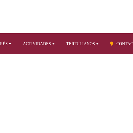
ERÉS
ACTIVIDADES
TERTULIANOS
CONTAC
BLOG
tículos propios sobre otros temas
El templo masónico de Santa Cru