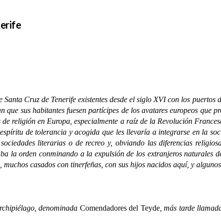
erife
de Santa Cruz de Tenerife existentes desde el siglo XVI con los puerto
ían que sus habitantes fuesen partícipes de los avatares europeos que pr
s de religión en Europa, especialmente a raíz de la Revolución Franc
íritu de tolerancia y acogida que les llevaría a integrarse en la soci
ociedades literarias o de recreo y, obviando las diferencias religiosa
ba la orden conminando a la expulsión de los extranjeros naturales d
d, muchos casados con tinerfeñas, con sus hijos nacidos aquí, y alguno
chipiélago, denominada
Comendadores del Teyde
, más tarde llama