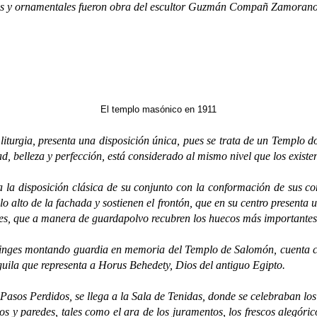
cos y ornamentales fueron obra del escultor Guzmán Compañ Zamorano,
El templo masónico en 1911
urgia, presenta una disposición única, pues se trata de un Templo d
, belleza y perfección, está considerado al mismo nivel que los exist
isposición clásica de su conjunto con la conformación de sus com
lo alto de la fachada y sostienen el frontón, que en su centro presenta
es, que a manera de guardapolvo recubren los huecos más importantes,
ges montando guardia en memoria del Templo de Salomón, cuenta con 
uila que representa a Horus Behedety, Dios del antiguo Egipto.
sos Perdidos, se llega a la Sala de Tenidas, donde se celebraban los
s y paredes, tales como el ara de los juramentos, los frescos alegóric