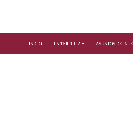
INICIO
LA TERTULIA
ASUNTOS DE INT
Home
Tertulia y prensa escrita
Ar