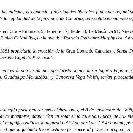
as, el comercio, profesionales liberales, funcionarios, políticos, e
la capitalidad de la provincia de Canarias, un estatuto económico espe
a 3; La Afortunada 5; Tenerife 17; Teide 53; Fe Masónica 91; Nueva 
-Emilio Calzadilla-, de la que don Patricio Estévanez Murphy era el re
1 propiciaría la creación de la
Gran Logia de Canarias
y, Santa Cr
Soberano Capítulo Provincial.
, motivaría una visión más aperturista, lo que daría lugar a la presen
es, Guadalupe Mendizábal, y Genoveva Vega Walsh, serían procesadas
a-templo para realizar sus celebraciones, el 8 de noviembre de 1895, 
nar de miembros, adquirirían un solar en la calle San Lucas, de 552 
 magnífico edificio, inaugurado el 22 de abril de 1904; aunque, por fa
el que la fachada historicista no pertenece al proyecto original, si