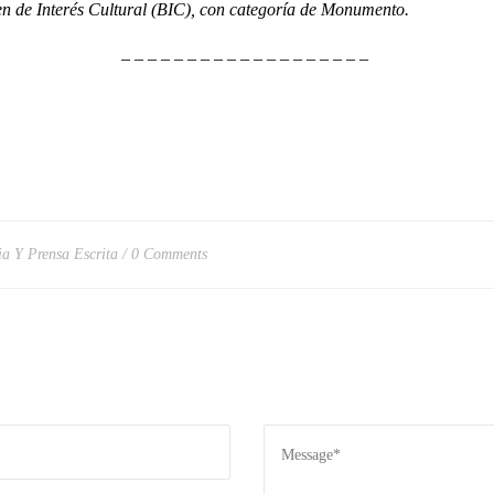
e Interés Cultural (BIC), con categoría de Monumento.
– – – – – – – – – – – – – – – – – – –
ia Y Prensa Escrita
0 Comments