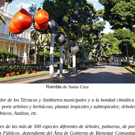
Rambla
de Santa Cruz
 los Técnicos y Jardineros municipales y a la bondad climática de 
 porte arbóreo y herbáceas; plantas tropicales y subtropicales; árboles
iscos, Azaleas, etc.
las más de 500 especies diferentes de árboles, palmeras, de porte a
os Públicos, dependiente del Área de Gobierno de Bienestar Comunitar