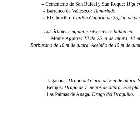
–
Cementerio de San Rafael y San Roque
: Higue
–
Barranco de Valleseco
: Tamarindo.
–
El Chorrillo
: Cardón Canario de 35,2 m de perí
Los árboles singulares silvestres se hallan en:
–
Monte Aguirre
: Til de 25 m de altura, 12 
Barbusano de 10 m de altura. Acebiño de 15 m de altu
–
Taganana
: Drago del Cura, de 2 m de altura. 
–
Benijos
: Drago de 7 metros de altura. Fue pl
–
Las Palmas de Anaga
: Drago del Draguillo.