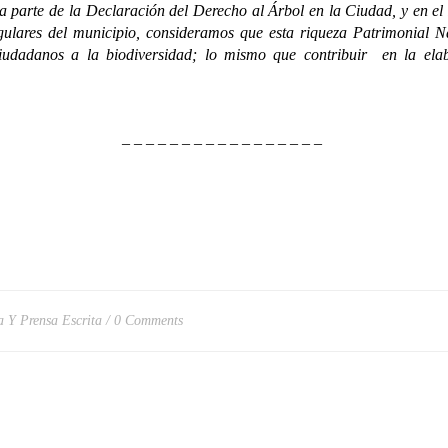
 de la Declaración del Derecho al Árbol en la Ciudad, y en el Pl
gulares del municipio, consideramos que esta riqueza Patrimonial Na
iudadanos a la biodiversidad; lo mismo que contribuir en la ela
– – – – – – – – – – – – – – – – –
a Y Prensa Escrita
0 Comments