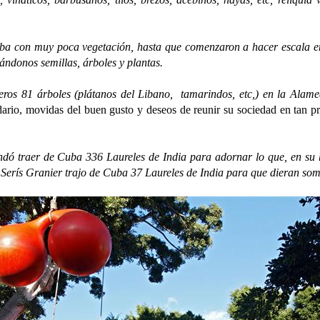
on muy poca vegetación, hasta que comenzaron a hacer escala en nu
rtándonos semillas, árboles y plantas.
 árboles (plátanos del Libano, tamarindos, etc,) en la Alameda
dario, movidas del buen gusto y deseos de reunir su sociedad en tan p
aer de Cuba 336 Laureles de India para adornar lo que, en su ho
 Serís Granier trajo de Cuba 37 Laureles de India para que dieran som