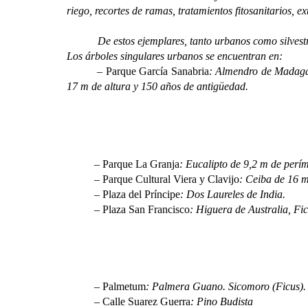
riego, recortes de ramas, tratamientos fitosanitarios, 
De estos ejemplares, tanto urbanos como silvestres, s
Los árboles singulares urbanos se encuentran en:
–
Parque García Sanabria
: Almendro de Madagas
17 m de altura y 150 años de antigüedad.
–
Parque La Granja
: Eucalipto de 9,2 m de perím
–
Parque Cultural Viera y Clavijo
: Ceiba de 16 m
–
Plaza del Príncipe
: Dos Laureles de India.
–
Plaza San Francisco
: Higuera de Australia, Fic
–
Palmetum
: Palmera Guano. Sicomoro (Ficus).
–
Calle Suarez Guerra
: Pino Budista