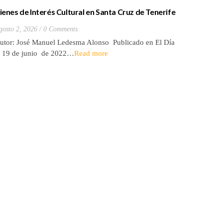
ienes de Interés Cultural en Santa Cruz de Tenerife
La batall
20) Hacienda de Las Palmas de Anaga
y que Lo
gosto 2, 2026
0 Comments
Julio 27, 2
utor: José Manuel Ledesma Alonso Publicado en El Día
Autora: El
l 19 de junio de 2022…
Read more
de 2026* 