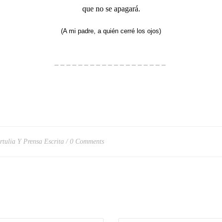
que no se apagará.
(A mi padre, a quién cerré los ojos)
– – – – – – – – – – – – – – – – – – –
rtulia Y Prensa Escrita
0 Comments