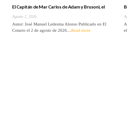
El Capitán de Mar Carlos de Adam y Brusoni, el
B
único tinerfeño que departió con Horacio Nelson.
(
Agosto 2, 2026
A
Autor: José Manuel Ledesma Alonso Publicado en El
A
Cotarro el 2 de agosto de 2026…
Read more
e