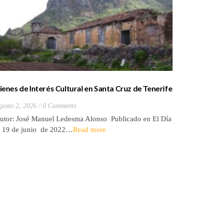
ienes de Interés Cultural en Santa Cruz de Tenerife
La batall
20) Hacienda de Las Palmas de Anaga
y que Lo
gosto 2, 2026
0 Comments
Julio 27, 2
utor: José Manuel Ledesma Alonso Publicado en El Día
Autora: El
l 19 de junio de 2022…
Read more
de 2026* 