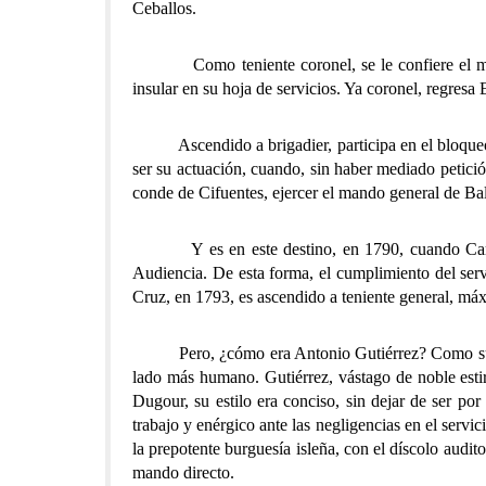
Ceballos.
Como teniente coronel, se le confiere el mando 
insular en su hoja de servicios. Ya coronel, regres
Ascendido a brigadier, participa en el bloqueo de
ser su actuación, cuando, sin haber mediado petici
conde de Cifuentes, ejercer el mando general de Bal
Y es en este destino, en 1790, cuando Carlos I
Audiencia. De esta forma, el cumplimiento del servici
Cruz, en 1793, es ascendido a teniente general, máx
Pero, ¿cómo era Antonio Gutiérrez? Como suele o
lado más humano. Gutiérrez, vástago de noble estir
Dugour, su estilo era conciso, sin dejar de ser por
trabajo y enérgico ante las negligencias en el serv
la prepotente burguesía isleña, con el díscolo audit
mando directo.