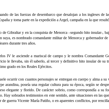
de las fuerzas de desembarco que desalojan a los ingleses de las M
a España y toma parte en la expedición a Argel, campaña en la que resul
 Gibraltar y en la conquista de Menorca –segundo hito insular-, baj
ón suya, es nombrado comandante militar de Menorca y gobernador de Ma
eares durante tres años.
V le asciende a mariscal de campo y le nombra Comandante Genera
o le llevaba, sin él saberlo, al tercer y definitivo hito insular de su t
imo grado en los Reales Ejércitos.
currir con cuantos personajes se entregan en cuerpo y alma a su vo
pe arandina, poseía una regular cultura para su época, según se despr
 eso elegante y florido. De carácter sobrio, como correspondía a su for
icio. Hay sobrados testimonios en este sentido, ante situaciones en las 
or de guerra Vicente María Patiño, o en aparentes conflictos, por rencill