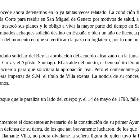
e ahora detenernos en lo ya tantas veces relatado. La condición físi
 a la Corte para residir en San Miguel de Geneto por motivos de salud, 
, trastocó sus planes y le obligó a vivir la mayor parte del tiempo en
centuados achaques solicitó destino en España o bien un año de licencia
tir del momento en que se verificara la paz con Inglaterra, por lo que no
olicitar del Rey la aprobación del acuerdo alcanzado en la junta cele
Cruz y el Apóstol Santiago. El alcalde del puerto, el benemérito Domi
 acuerdo para que solicitara la aprobación real. Pero el comandante ge
 para impetrar de S.M. el título de Villa exenta. La noticia de su con
anos.
e que le paraliza un lado del cuerpo y, el 14 de mayo de 1798, fallec
re el doscientos aniversario de la constitución de su primer Ayunta
en defensa de su tierra, de los que tan bravamente lucharon, de los qu
 flamante Villa, no podrá olvidarse la señera figura de quien tuvo la 