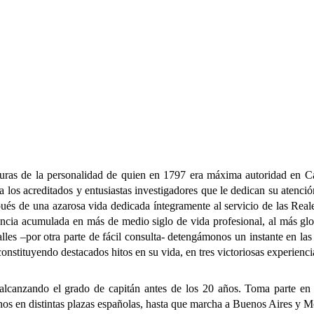
lturas de la personalidad de quien en 1797 era máxima autoridad en Ca
los acreditados y entusiastas investigadores que le dedican su atenció
pués de una azarosa vida dedicada íntegramente al servicio de las Rea
riencia acumulada en más de medio siglo de vida profesional, al más gl
lles –por otra parte de fácil consulta- detengámonos un instante en la
, constituyendo destacados hitos en su vida, en tres victoriosas experienc
ando el grado de capitán antes de los 20 años. Toma parte en la
nos en distintas plazas españolas, hasta que marcha a Buenos Aires y 