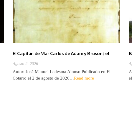
El Capitán de Mar Carlos de Adam y Brusoni, el
B
único tinerfeño que departió con Horacio Nelson.
(
Agosto 2, 2026
A
Autor: José Manuel Ledesma Alonso Publicado en El
A
Cotarro el 2 de agosto de 2026…
Read more
e