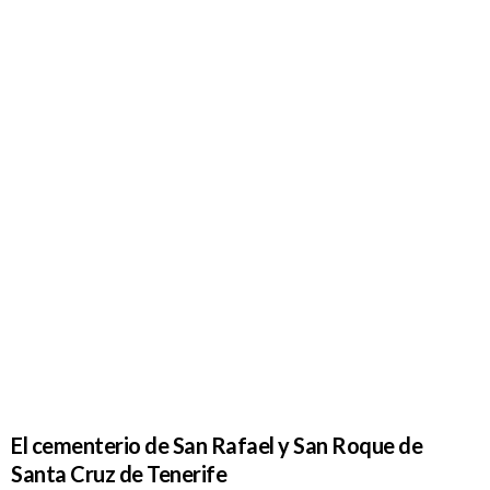
El
cementerio
de San
Rafael y
San Roque
de Santa
Cruz de
Tenerife
El cementerio de San Rafael y San Roque de
Santa Cruz de Tenerife