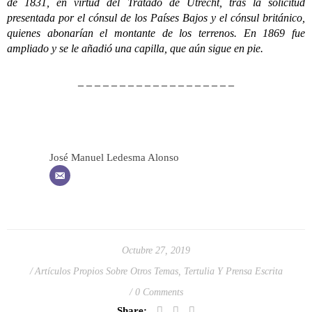
de 1831, en virtud del Tratado de Utrecht, tras la solicitud
presentada por el cónsul de los Países Bajos y el cónsul británico,
quienes abonarían el montante de los terrenos. En 1869 fue
ampliado y se le añadió una capilla, que aún sigue en pie.
– – – – – – – – – – – – – – – – – – –
José Manuel Ledesma Alonso
Octubre 27, 2019
Artículos Propios Sobre Otros Temas
,
Tertulia Y Prensa Escrita
0 Comments
Share: