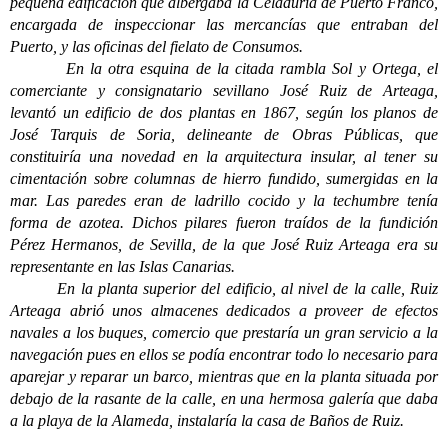
pequeña edificación que albergaba la Celaduría de Puerto Franco,
encargada de inspeccionar las mercancías que entraban del
Puerto, y las oficinas del fielato de Consumos.
En la otra esquina de la citada rambla Sol y Ortega, el
comerciante y consignatario sevillano José Ruiz de Arteaga,
levantó un edificio de dos plantas en 1867, según los planos de
José Tarquis de Soria, delineante de Obras Públicas, que
constituiría una novedad en la arquitectura insular, al tener su
cimentación sobre columnas de hierro fundido, sumergidas en la
mar. Las paredes eran de ladrillo cocido y la techumbre tenía
forma de azotea. Dichos pilares fueron traídos de la fundición
Pérez Hermanos, de Sevilla, de la que José Ruiz Arteaga era su
representante en las Islas Canarias.
En la planta superior del edificio, al nivel de la calle, Ruiz
Arteaga abrió unos almacenes dedicados a proveer de efectos
navales a los buques, comercio que prestaría un gran servicio a la
navegación pues en ellos se podía encontrar todo lo necesario para
aparejar y reparar un barco, m
ientras que en la planta situada por
debajo de la rasante de la calle, en una hermosa galería que daba
a la playa de la Alameda, instalaría la casa de Baños de Ruiz.