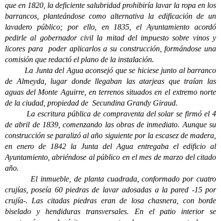
que en 1820, la deficiente salubridad prohibiría lavar la ropa en los
barrancos, planteándose como alternativa la edificación de un
lavadero público; por ello, en 1835, el Ayuntamiento acordó
pedirle al gobernador civil la mitad del impuesto sobre vinos y
licores para poder aplicarlos a su construcción, formándose una
comisión que redactó el plano de la instalación.
La Junta del Agua aconsejó que se hiciese junto al barranco
de Almeyda, lugar donde llegaban las atarjeas que traían las
aguas del Monte Aguirre, en terrenos situados en el extremo norte
de la ciudad, propiedad de Secundina Grandy Giraud.
La escritura pública de compraventa del solar se firmó el 4
de abril de 1839, comenzando las obras de inmediato. Aunque su
construcción se paralizó al año siguiente por la escasez de madera,
en enero de 1842 la Junta del Agua entregaba el edificio al
Ayuntamiento, abriéndose al público en el mes de marzo del citado
año.
El inmueble, de planta cuadrada, conformado por cuatro
crujías, poseía 60 piedras de lavar adosadas a la pared -15 por
crujía-. Las citadas piedras eran de losa chasnera, con borde
biselado y hendiduras transversales. En el patio interior se