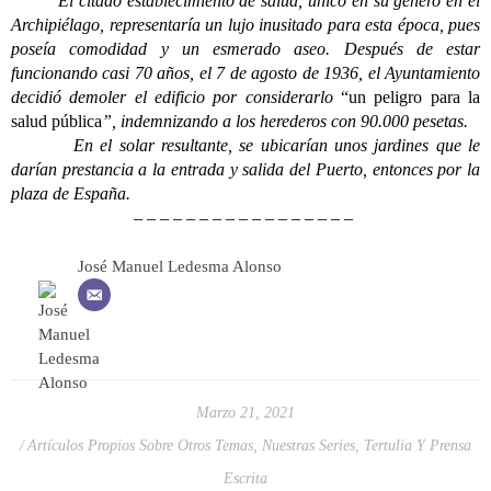
El citado establecimiento de salud, único en su género en el
Archipiélago, representaría un lujo inusitado para esta época, pues
poseía comodidad y un esmerado aseo. Después de estar
funcionando casi 70 años, el 7 de agosto de 1936, el Ayuntamiento
decidió demoler el edificio por considerarlo
“un peligro para la
salud pública
”, indemnizando a los herederos con 90.000 pesetas.
En el solar resultante, se ubicarían unos jardines que le
darían prestancia a la entrada y salida del Puerto, entonces por la
plaza de España.
– – – – – – – – – – – – – – – – –
José Manuel Ledesma Alonso
Marzo 21, 2021
Artículos Propios Sobre Otros Temas
,
Nuestras Series
,
Tertulia Y Prensa
Escrita