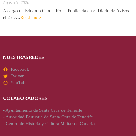
Agosto 3, 2026
A cargo de Eduardo García Rojas Publicada en el Diario de Avisos
el 2 de…
Read more
NUESTRAS REDES
Facebook
Twitter
YouTube
COLABORADORES
-
Ayuntamiento de Santa Cruz de Tenerife
-
Autoridad Portuaria de Santa Cruz de Tenerife
-
Centro de Historia y Cultura Militar de Canarias