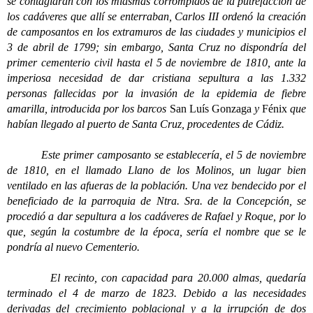
se contagiaran con los miasmas corrompidos de la putrefacción de
los cadáveres que allí se enterraban, Carlos III ordenó la creación
de camposantos en los extramuros de las ciudades y municipios el
3 de abril de 1799; sin embargo, Santa Cruz no dispondría del
primer cementerio civil hasta el 5 de noviembre de 1810, ante la
imperiosa necesidad de dar cristiana sepultura a las 1.332
personas fallecidas por la invasión de la epidemia de fiebre
amarilla, introducida por los barcos
San Luís Gonzaga
y
Fénix
que
habían llegado al puerto de Santa Cruz, procedentes de Cádiz.
Este primer camposanto se establecería, el 5 de noviembre
de 1810, en el llamado Llano de los Molinos, un lugar bien
ventilado en las afueras de la población. Una vez bendecido por el
beneficiado de la parroquia de Ntra. Sra. de la Concepción, se
procedió a dar sepultura a los cadáveres de Rafael y Roque, por lo
que, según la costumbre de la época, sería el nombre que se le
pondría al nuevo Cementerio.
El recinto, con capacidad para 20.000 almas, quedaría
terminado el 4 de marzo de 1823. Debido a las necesidades
derivadas del crecimiento poblacional y a la irrupción de dos