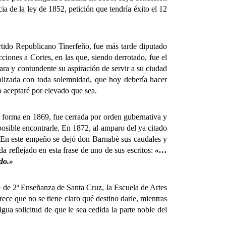
ia de la ley de 1852, petición que tendría éxito el 12
rtido Republicano Tinerfeño, fue más tarde diputado
iones a Cortes, en las que, siendo derrotado, fue el
ra y contundente su aspiración de servir a su ciudad
realizada con toda solemnidad, que hoy debería hacer
o aceptaré por elevado que sea.
 forma en 1869, fue cerrada por orden gubernativa y
posible encontrarle. En 1872, al amparo del ya citado
e. En este empeño se dejó don Barnabé sus caudales y
a reflejado en esta frase de uno de sus escritos:
«…
ado.»
o de 2ª Enseñanza de Santa Cruz, la Escuela de Artes
ce que no se tiene claro qué destino darle, mientras
gua solicitud de que le sea cedida la parte noble del