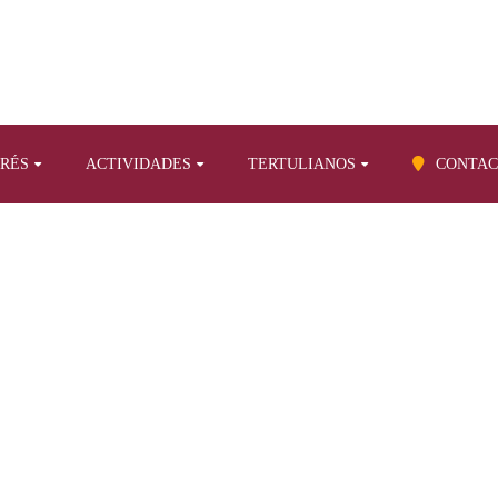
ERÉS
ACTIVIDADES
TERTULIANOS
CONTAC
BLOG
Artículos propios sobre otros temas
Bernabé Rodríguez Pastrana (