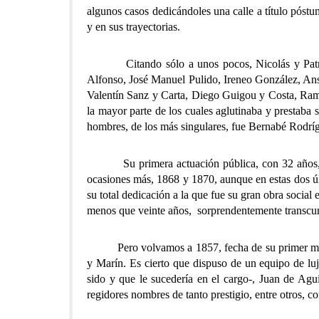
algunos casos dedicándoles una calle a título póstu
y en sus trayectorias.
Citando sólo a unos pocos, Nicolás y Patricio 
Alfonso, José Manuel Pulido, Ireneo González, Ans
Valentín Sanz y Carta, Diego Guigou y Costa, Ram
la mayor parte de los cuales aglutinaba y prestaba s
hombres, de los más singulares, fue Bernabé Rodrígu
Su primera actuación pública, con 32 años, tuvo
ocasiones más, 1868 y 1870, aunque en estas dos últ
su total dedicación a la que fue su gran obra social 
menos que veinte años, sorprendentemente transcurri
Pero volvamos a 1857, fecha de su primer mandato
y Marín. Es cierto que dispuso de un equipo de luj
sido y que le sucedería en el cargo-, Juan de Ag
regidores nombres de tanto prestigio, entre otros, c