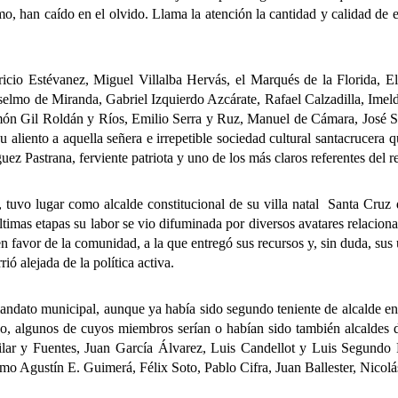
mo, han caído en el olvido. Llama la atención la cantidad y calidad de
Estévanez, Miguel Villalba Hervás, el Marqués de la Florida, El
elmo de Miranda, Gabriel Izquierdo Azcárate, Rafael Calzadilla, Imeld
ón Gil Roldán y Ríos, Emilio Serra y Ruz, Manuel de Cámara, José Suá
u aliento a aquella señera e irrepetible sociedad cultural santacrucera 
ez Pastrana, ferviente patriota y uno de los más claros referentes del 
 lugar como alcalde constitucional de su villa natal Santa Cruz de
imas etapas su labor se vio difuminada por diversos avatares relaciona
en favor de la comunidad, a la que entregó sus recursos y, sin duda, sus 
ó alejada de la política activa.
 municipal, aunque ya había sido segundo teniente de alcalde en la
o, algunos de cuyos miembros serían o habían sido también alcaldes de
uilar y Fuentes, Juan García Álvarez, Luis Candellot y Luis Segundo
omo Agustín E. Guimerá, Félix Soto, Pablo Cifra, Juan Ballester, Nicolá