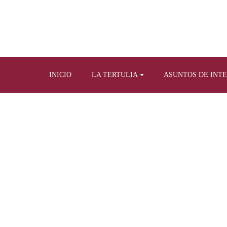
INICIO
LA TERTULIA
ASUNTOS DE INT
Home
Tertulia y prensa escrita