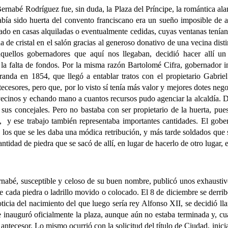
bé Rodríguez fue, sin duda, la Plaza del Príncipe, la romántica alam
 había sido huerta del convento franciscano era un sueño imposible de
do en casas alquiladas o eventualmente cedidas, cuyas ventanas tenían l
a de cristal en el salón gracias al generoso donativo de una vecina dist
quellos gobernadores que aquí nos llegaban, decidió hacer allí un
r la falta de fondos. Por la misma razón Bartolomé Cifra, gobernador
randa en 1854, que llegó a entablar tratos con el propietario Gabriel
cesores, pero que, por lo visto sí tenía más valor y mejores dotes negoc
 vecinos y echando mano a cuantos recursos pudo agenciar la alcaldía. 
sus concejales. Pero no bastaba con ser propietario de la huerta, pue
, y ese trabajo también representaba importantes cantidades. El gobe
 a los que se les daba una módica retribución, y más tarde soldados que 
ntidad de piedra que se sacó de allí, en lugar de hacerlo de otro lugar, 
 susceptible y celoso de su buen nombre, publicó unos exhaustivos
o de cada piedra o ladrillo movido o colocado. El 8 de diciembre se derri
ticia del nacimiento del que luego sería rey Alfonso XII, se decidió ll
 inauguró oficialmente la plaza, aunque aún no estaba terminada y, cu
antecesor. Lo mismo ocurrió con la solicitud del título de Ciudad, ini