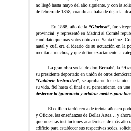
no llegó hasta mayo del año siguiente, y con la soli
de febrero de 1858, cuando acababa de dejar la alca
En 1868, año de la
“Gloriosa
”
, fue vicep
provincial y representó en Madrid al Comité republi
candidato que más votos obtuvo en Santa Cruz. Con 
natal y cuál era el ideario de su actuación en la 
meditar a muchos, y que define exactamente la categ
La gran obra social de don Bernabé, la
“Aso
su presidente deportado en unión de otros demócrata
“Gabinete Instructivo
”
, se aprobaron los estatuto
su vida, fiel hasta el final a su pensamiento, en u
desterrar la ignorancia y arbitrar medios para hac
El edificio tardó cerca de treinta años en poderse
y Oficios, las enseñanzas de Bellas Artes… y ahora,
que nuestras instituciones académicas de más alto r
edificio para establecer sus respectivas sedes, solic