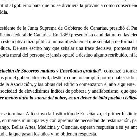
citud al gobierno para que no se dividiera la provincia como consecuenc
ldía.
residente de la Junta Suprema de Gobierno de Canarias, presidió el Pa
cano federal de Canarias. En 1869 presentó su candidatura en las elecc
este motivo hizo público un manifiesto en el que señalaba de forma cla
política. De este escrito hay que señalar una frase decisiva, promesa 
oría moral del personaje: jamás optaré a destino alguno retribuido, ni l
ciación de Socorros mutuos y Enseñanza gratuita”
, comenzó a tomar
s por el gobernador civil, destierro que no cumplió por no haber sido 
s de la Asociación, y las obras del edificio comenzaron el año siguient
na sociedad de elevadísimos índices de pobreza y analfabetismo, que qued
er menos dura la suerte del pobre, es un deber de todo pueblo civiliz
 terminar. Allí estuvo la Institución de Enseñanza, el primer Institut
 en manos municipales y con apremiante necesidad de restauración, pare
ango, Bellas Artes, Medicina y Ciencias, esperan respuesta a su ya anti
itud a la que pasan los años y no obtienen respuesta.