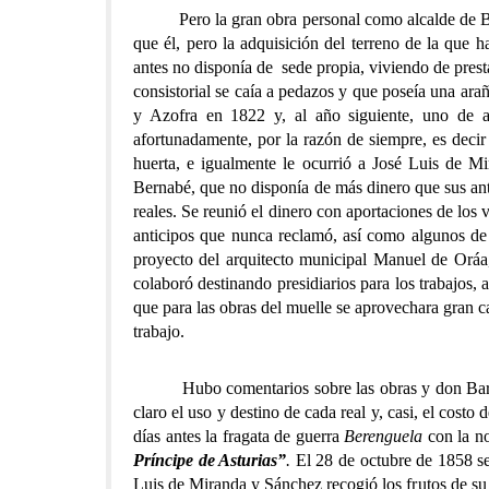
Pero la gran obra personal como alcalde de Berna
que él, pero la adquisición del terreno de la que
antes no disponía de sede propia, viviendo de presta
consistorial se caía a pedazos y que poseía una arañ
y Azofra en 1822 y, al año siguiente, uno de a
afortunadamente, por la razón de siempre, es deci
huerta, e igualmente le ocurrió a José Luis de Mi
Bernabé, que no disponía de más dinero que sus ante
reales. Se reunió el dinero con aportaciones de los
anticipos que nunca reclamó, así como algunos de 
proyecto del arquitecto municipal Manuel de Oráa
colaboró destinando presidiarios para los trabajos,
que para las obras del muelle se aprovechara gran ca
trabajo.
Hubo comentarios sobre las obras y don Barnabé,
claro el uso y destino de cada real y, casi, el cost
días antes la fragata de guerra
Berenguela
con la no
Príncipe de Asturias”
.
El 28 de octubre de 1858 se
Luis de Miranda y Sánchez recogió los frutos de su 