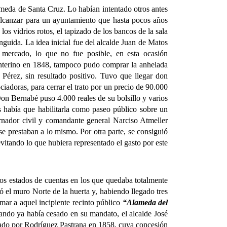
eda de Santa Cruz. Lo habían intentado otros antes
 alcanzar para un ayuntamiento que hasta pocos años
os vidrios rotos, el tapizado de los bancos de la sala
inguida. La idea inicial fue del alcalde Juan de Matos
 mercado, lo que no fue posible, en esta ocasión
 interino en 1848, tampoco pudo comprar la anhelada
 Pérez, sin resultado positivo. Tuvo que llegar don
iadoras, para cerrar el trato por un precio de 90.000
Don Bernabé puso 4.000 reales de su bolsillo y varios
s había que habilitarla como paseo público sobre un
rnador civil y comandante general Narciso Atmeller
se prestaban a lo mismo. Por otra parte, se consiguió
evitando lo que hubiera representado el gasto por este
 estados de cuentas en los que quedaba totalmente
bó el muro Norte de la huerta y, habiendo llegado tres
amar a aquel incipiente recinto público
“Alameda del
ando ya había cesado en su mandato, el alcalde José
ciado por Rodríguez Pastrana en 1858, cuya concesión