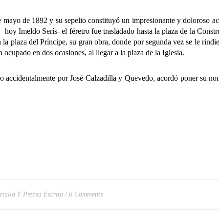
o de 1892 y su sepelio constituyó un impresionante y doloroso acont
–hoy Imeldo Serís- el féretro fue trasladado hasta la plaza de la Const
la plaza del Príncipe, su gran obra, donde por segunda vez se le rindi
 ocupado en dos ocasiones, al llegar a la plaza de la Iglesia.
identalmente por José Calzadilla y Quevedo, acordó poner su nombre 
rtulia Y Prensa Escrita
0 Comments