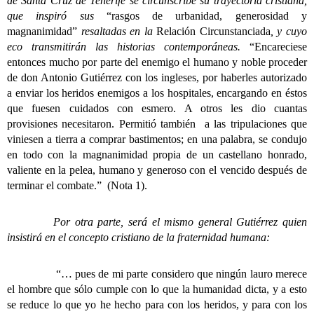
de Santa Cruz de Tenerife se circunscribe su trayectoria cristiana,
que inspiró sus
“rasgos de urbanidad, generosidad y
magnanimidad”
resaltadas en la
Relación Circunstanciada
, y cuyo
eco transmitirán las historias contemporáneas.
“Encareciese
entonces mucho por parte del enemigo el humano y noble proceder
de don Antonio Gutiérrez con los ingleses, por haberles autorizado
a enviar los heridos enemigos a los hospitales, encargando en éstos
que fuesen cuidados con esmero. A otros les dio cuantas
provisiones necesitaron. Permitió también a las tripulaciones que
viniesen a tierra a comprar bastimentos; en una palabra, se condujo
en todo con la magnanimidad propia de un castellano honrado,
valiente en la pelea, humano y generoso con el vencido después de
terminar el combate.”
(Nota 1).
Por otra parte, será el mismo general Gutiérrez quien
insistirá en el concepto cristiano de la fraternidad humana:
“… pues de mi parte considero que ningún lauro merece
el hombre que sólo cumple con lo que la humanidad dicta, y a esto
se reduce lo que yo he hecho para con los heridos, y para con los