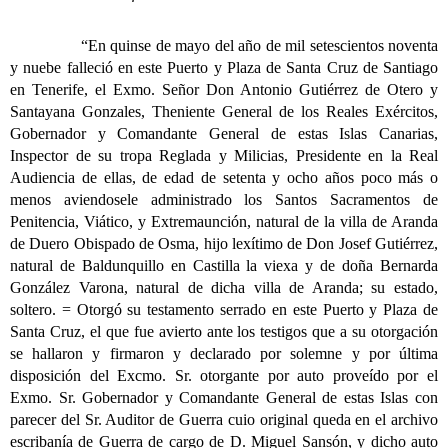
“En quinse de mayo del año de mil setescientos noventa
y nuebe falleció en este Puerto y Plaza de Santa Cruz de Santiago
en Tenerife, el Exmo. Señor Don Antonio Gutiérrez de Otero y
Santayana Gonzales, Theniente General de los Reales Exércitos,
Gobernador y Comandante General de estas Islas Canarias,
Inspector de su tropa Reglada y Milicias, Presidente en la Real
Audiencia de ellas, de edad de setenta y ocho años poco más o
menos aviendosele administrado los Santos Sacramentos de
Penitencia, Viático, y Extremaunción, natural de la villa de Aranda
de Duero Obispado de Osma, hijo lexítimo de Don Josef Gutiérrez,
natural de Baldunquillo en Castilla la viexa y de doña Bernarda
González Varona, natural de dicha villa de Aranda; su estado,
soltero. = Otorgó su
testamento serrado en este Puerto y Plaza de
Santa Cruz, el que fue avierto ante los testigos que a su otorgación
se hallaron y firmaron y declarado por solemne y por última
disposición del Excmo. Sr. otorgante por auto proveído por el
Exmo. Sr. Gobernador y Comandante General de estas Islas con
parecer del Sr. Auditor de Guerra cuio original queda en el archivo
escribanía de Guerra de cargo de D. Miguel Sansón, y dicho auto