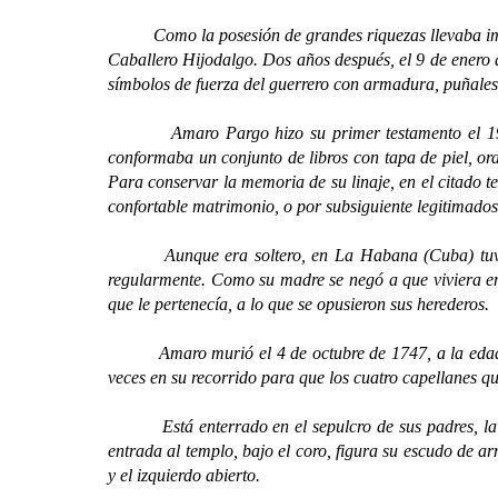
Como la posesión de grandes riquezas llevaba implíci
Caballero Hijodalgo. Dos años después, el 9 de enero
símbolos de fuerza del guerrero con armadura, puñales 
Amaro Pargo hizo su primer testamento el 19 de ju
conformaba un conjunto de libros con tapa de piel, ord
Para conservar la memoria de su linaje, en el citado t
confortable matrimonio, o por subsiguiente legitimados
Aunque era soltero, en La Habana (Cuba) tuvo un h
regularmente. Como su madre se negó a que viviera en 
que le pertenecía, a lo que se opusieron sus herederos.
Amaro murió el 4 de octubre de 1747, a la edad de 6
veces en su recorrido para que los cuatro capellanes q
Está enterrado en el sepulcro de sus padres, la fam
entrada al templo, bajo el coro, figura su escudo de a
y el izquierdo abierto.