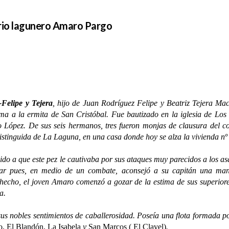
ario lagunero Amaro Pargo
Felipe y Tejera
, hijo de Juan Rodríguez Felipe y Beatriz Tejera Ma
ma a la ermita de San Cristóbal. Fue bautizado en la iglesia de L
 López. De sus seis hermanos, tres fueron monjas de clausura del co
distinguida de La Laguna, en una casa donde hoy se alza la vivienda nº 
e este pez le cautivaba por sus ataques muy parecidos a los asaltos
gar pues, en medio de un combate, aconsejó a su capitán una man
 hecho, el joven Amaro comenzó a gozar de la estima de sus superiores
a.
obles sentimientos de caballerosidad. Poseía una flota formada p
o, El Blandón, La Isabela
y
San Marcos ( El Clavel)
.