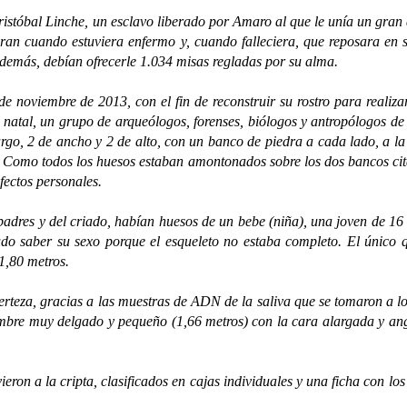
bal Linche, un esclavo liberado por Amaro al que le unía un gran afe
aran cuando estuviera enfermo y, cuando falleciera, que reposara en
Además, debían ofrecerle 1.034 misas regladas por su alma.
iembre de 2013, con el fin de reconstruir su rostro para realizar
ad natal, un grupo de arqueólogos, forenses, biólogos y antropólogos
largo, 2 de ancho y 2 de alto, con un banco de piedra a cada lado, a l
a. Como todos los huesos estaban amontonados sobre los dos bancos citad
fectos personales.
res y del criado, habían huesos de un bebe (niña), una joven de 16
o saber su sexo porque el esqueleto no estaba completo. El único qu
1,80 metros.
eza, gracias a las muestras de ADN de la saliva que se tomaron a l
ombre muy delgado y pequeño (1,66 metros) con la cara alargada y an
n a la cripta, clasificados en cajas individuales y una ficha con lo