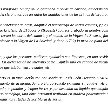
osas. Su capital lo destinaba a obras de caridad, especialmente en
l clero, a los que les daba las liquidaciones de las primas del seguro
enefactor de otras, adquirió el patronazgo de varias capillas, y fu
 de la iglesia de El Socorro (Tegueste) aparece grabado su nombre com
steó las obras del camarín y el retablo de la Virgen del Rosario, fund
ocar a la Virgen de La Soledad, y donó (1732) la urna de plata del 
que las personas pudieran ayudarles con limosnas, en una sesión d
. En dicha sesión no intervino como Capitán sino en calidad de vecin
los que estaban encarcelados, etc.
es su vinculación con Sor María de Jesús León Delgado (1643-173
imiento de la monja, Amaro Pargo solicitó exhumar su cadáver. Al a
osado, el paladar y lengua fresco, y que destilaba un líquido que mojab
joso sarcófago, una obra artesanal realizada en madera policromada 
ltar las virtudes de Sor María de Jesús.