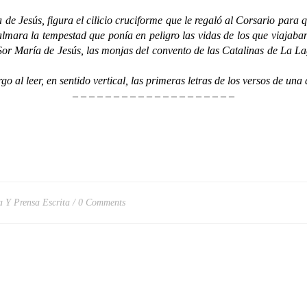
sús, figura el cilicio cruciforme que le regaló al Corsario para que l
mara la tempestad que ponía en peligro las vidas de los que viajaban
r María de Jesús, las monjas del convento de las Catalinas de La Lag
eer, en sentido vertical, las primeras letras de los versos de una d
– – – – – – – – – – – – – – – – – – – –
a Y Prensa Escrita
0 Comments