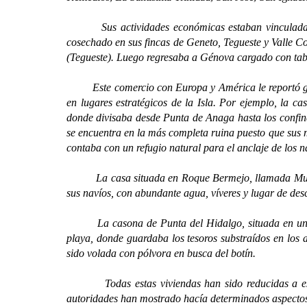
Sus actividades económicas estaban vinculadas a l
cosechado en sus fincas de Geneto, Tegueste y Valle Co
(Tegueste). Luego regresaba a Génova cargado con tabac
Este comercio con Europa y América le reportó grand
en lugares estratégicos de la Isla. Por ejemplo, la 
donde divisaba desde Punta de Anaga hasta los confin
se encuentra en la más completa ruina puesto que sus m
contaba con un refugio natural para el anclaje de los 
La casa situada en Roque Bermejo, llamada Murruñito
sus navíos, con abundante agua, víveres y lugar de desc
La casona de Punta del Hidalgo, situada en un prom
playa, donde guardaba los tesoros substraídos en los 
sido volada con pólvora en busca del botín.
Todas estas viviendas han sido reducidas a escomb
autoridades han mostrado hacía determinados aspectos 