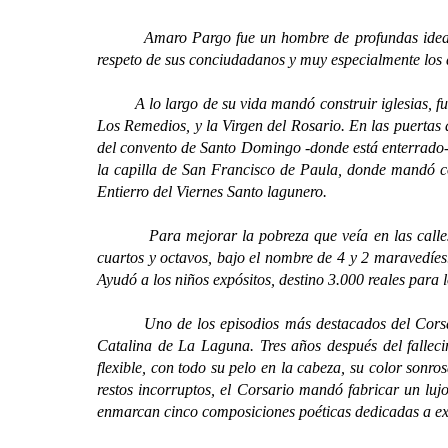
Amaro Pargo fue un hombre de profundas ideas religi
respeto de sus conciudadanos y muy especialmente los de
A lo largo de su vida mandó construir iglesias, fue b
Los Remedios, y la Virgen del Rosario. En las puertas
del convento de Santo Domingo -donde está enterrado- co
la capilla de San Francisco de Paula, donde mandó col
Entierro del Viernes Santo lagunero.
Para mejorar la pobreza que veía en las calles, y 
cuartos y octavos, bajo el nombre de 4 y 2 maravedíes
Ayudó a los niños expósitos, destino 3.000 reales para 
Uno de los episodios más destacados del Corsario 
Catalina de La Laguna.
Tres años después del fallec
flexible, con todo su pelo en la cabeza, su color sonr
restos incorruptos, el Corsario mandó fabricar un lu
enmarcan cinco composiciones poéticas dedicadas a exa