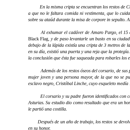
En la misma cripta se encuentran los restos de Cristó
a que no le faltara comida ni vestimenta, que lo cuid
sobre su ataúd durante la misa de corpore in sepulto. 
Al exhumar el cadáver de Amaro Pargo, el 15 de nov
Black Flag
, y de paso levantarle un busto en su ciud
debajo de la lápida existía una cripta de 3 metros de 
en su día, existió una puerta y una reja que la protegí
la conclusión que ésta fue saqueada para robarles los e
Además de los restos óseos del corsario, de sus pad
mujer joven y una persona mayor, de la que no se pud
esclavo negro, Cristóbal Linche, cuyo esqueleto medía 
El corsario y su padre fueron identificados con cert
Asturias. Su estudio dio como resultado que era un h
le partió una costilla.
Después de un año de trabajo, los restos se devolviero
en su honor.