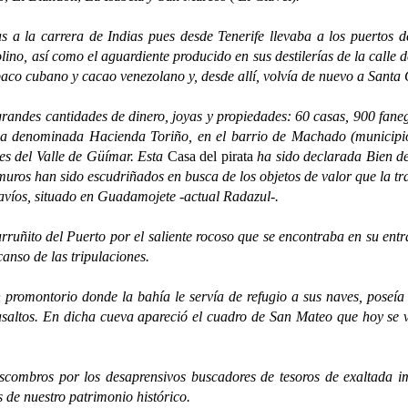
a carrera de Indias pues desde Tenerife llevaba a los puertos d
lino, así como el aguardiente producido en sus destilerías de la calle
o cubano y cacao venezolano y, desde allí, volvía de nuevo a Santa Cru
es cantidades de dinero, joyas y propiedades: 60 casas, 900 fanega
casa denominada Hacienda Toriño, en el barrio de Machado (municipi
es del Valle de Güímar. Esta
Casa del pirata
ha sido declarada Bien de 
uros han sido escudriñados en busca de los objetos de valor que la tr
navíos, situado en Guadamojete -actual Radazul-.
 del Puerto por el saliente rocoso que se encontraba en su entrada,
anso de las tripulaciones.
ontorio donde la bahía le servía de refugio a sus naves, poseía u
asaltos. En dicha cueva apareció el cuadro de San Mateo que hoy se ve
ros por los desaprensivos buscadores de tesoros de exaltada imag
de nuestro patrimonio histórico.