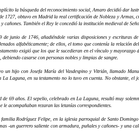
to la búsqueda del reconocimiento social, Amaro decidió dar lustre 
 de 1727, obtuvo en Madrid la real certificación de Nobleza y Armas,
y cañones. También el Rey le concedió la institución medieval de Seño
nio de 1746, añadiéndole varias disposiciones y escrituras de f
enados alfabéticamente; de ellos, el tomo que contenía la relación del
estamento exigió que los que le sucedieran en el vínculo y mayorazgo d
, debiendo casarse con personas nobles y limpias de sangre.
ijo con Josefa María del Vasdespino y Vitrián, llamado Manuel d
La Laguna, en su testamento no lo tuvo en cuenta. No obstante, el jo
9 años. El sepelio, celebrado en La Laguna, resultó muy solemne, p
ue le acompañaban rezaran las letanías correspondientes.
ilia Rodríguez Felipe, en la iglesia parroquial de Santo Domingo (
rmas -un guerrero saliente con armadura, puñales y cañones- y una ca