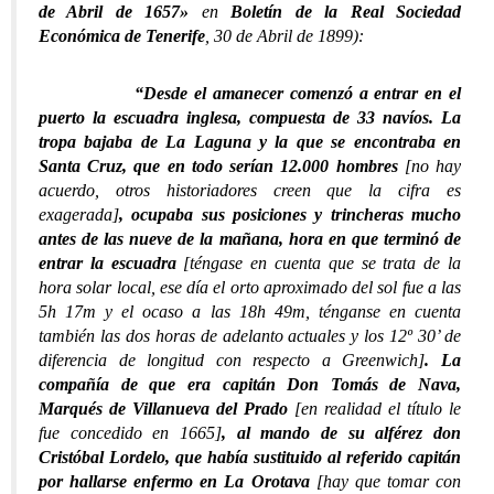
de Abril de 1657»
en
Boletín de la Real Sociedad
Económica de Tenerife
, 30 de Abril de 1899):
“Desde el amanecer comenzó a entrar en el
puerto la escuadra inglesa, compuesta de 33 navíos. La
tropa bajaba de La Laguna y la que se encontraba en
Santa Cruz, que en todo serían 12.000 hombres
[no hay
acuerdo, otros historiadores creen que la cifra es
exagerada]
, ocupaba sus posiciones y trincheras mucho
antes de las nueve de la mañana, hora en que terminó de
entrar la escuadra
[téngase en cuenta que se trata de la
hora solar local, ese día el orto aproximado del sol fue a las
5h 17m y el ocaso a las 18h 49m, ténganse en cuenta
también las dos horas de adelanto actuales y los 12º 30’ de
diferencia de longitud con respecto a Greenwich]
. La
compañía de que era capitán Don Tomás de Nava,
Marqués de Villanueva del Prado
[en realidad el título le
fue concedido en 1665]
, al mando de su alférez don
Cristóbal Lordelo, que había sustituido al referido capitán
por hallarse enfermo en La Orotava
[hay que tomar con