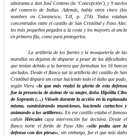
almiranta a don José Centeno (la ‘Concepción’), y 9 navíos
del comercio de Indias. Además, había otros cinco (los
nombres en Cioranescu, T-II, p. 274). Todos estaban
concentrados entre el castillo de San Cristóbal y Paso Alto;
los más pequeños pegados a la costa y los mayores al ancla
en primera fila, como para protegerlos.
La artillería de los fuertes y la mosquetería de las
murallas no dejaron de disparar a pesar de las dificultades
que tenían debido a la barrera que formaban los 16 barcos
anclados. Desde el flanco sur la artillería del castillo de San
Cristóbal disparó sin cesar haciendo todo el daño que pudo,
según Viera «
lo que más realzó la gloria de esta defensa
fue la presencia de ánimo de su mujer, doña Hipólita Cibo
de Sopranis (…) Viósele durante la acción en la esplanada
misma, suministrando municiones, haciendo cartuchos y
animando a los artilleros».
En ese castillo estaba el famoso
cañón
Hércules
cuya intervención fue decisiva. Desde el
flanco norte el fortín de Paso Alto «
sólo podía azer la
defensa con dos piesas»
; sin embargo, fue el que más daño