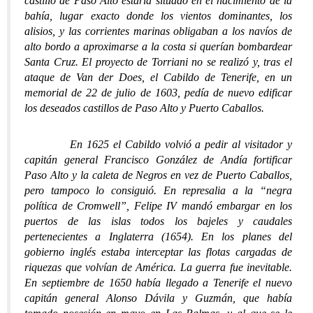
castillo de Paso Alto estaría situado en el nacimiento de la
bahía, lugar exacto donde los vientos dominantes, los
alisios, y las corrientes marinas obligaban a los navíos de
alto bordo a aproximarse a la costa si querían bombardear
Santa Cruz. El proyecto de Torriani no se realizó y, tras el
ataque de Van der Does, el Cabildo de Tenerife, en un
memorial de 22 de julio de 1603, pedía de nuevo edificar
los deseados castillos de Paso Alto y Puerto Caballos.
En 1625 el Cabildo volvió a pedir al visitador y
capitán general Francisco González de Andía fortificar
Paso Alto y la caleta de Negros en vez de Puerto Caballos,
pero tampoco lo consiguió. En represalia a la “negra
política de Cromwell”, Felipe IV mandó embargar en los
puertos de las islas todos los bajeles y caudales
pertenecientes a Inglaterra (1654). En los planes del
gobierno inglés estaba interceptar las flotas cargadas de
riquezas que volvían de América. La guerra fue inevitable.
En septiembre de 1650 había llegado a Tenerife el nuevo
capitán general Alonso Dávila y Guzmán, que había