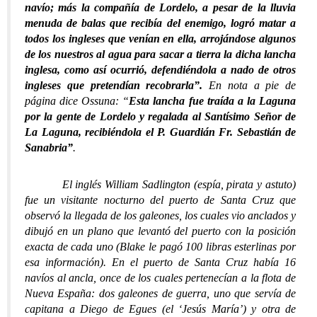
navío; más la compañía de Lordelo, a pesar de la lluvia
menuda de balas que recibía del enemigo, logró matar a
todos los ingleses que venían en ella, arrojándose algunos
de los nuestros al agua para sacar a tierra la dicha lancha
inglesa, como así ocurrió, defendiéndola a nado de otros
ingleses que pretendían recobrarla”.
En nota a pie de
página dice Ossuna: “
Esta lancha fue traída a la Laguna
por la gente de Lordelo y regalada al Santísimo Señor de
La Laguna, recibiéndola el P. Guardián Fr. Sebastián de
Sanabria”
.
El inglés William Sadlington (espía, pirata y astuto)
fue un visitante nocturno del puerto de Santa Cruz que
observó la llegada de los galeones, los cuales vio anclados y
dibujó en un plano que levantó del puerto con la posición
exacta de cada uno (Blake le pagó 100 libras esterlinas por
esa información). En el puerto de Santa Cruz había 16
navíos al ancla, once de los cuales pertenecían a la flota de
Nueva España: dos galeones de guerra, uno que servía de
capitana a Diego de Egues (el ‘Jesús María’) y otra de