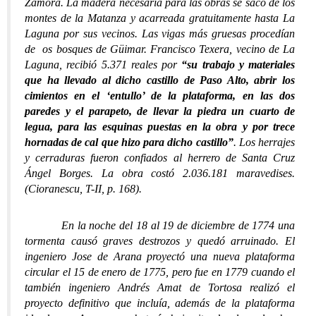
Zamora. La madera necesaria para las obras se sacó de los
montes de la Matanza y acarreada gratuitamente hasta La
Laguna por sus vecinos. Las vigas más gruesas procedían
de os bosques de Güimar. Francisco Texera, vecino de La
Laguna, recibió 5.371 reales por
“su trabajo y materiales
que ha llevado al dicho castillo de Paso Alto, abrir los
cimientos en el ‘entullo’ de la plataforma, en las dos
paredes y el parapeto, de llevar la piedra un cuarto de
legua, para las esquinas puestas en la obra y por trece
hornadas de cal que hizo para dicho castillo”
. Los herrajes
y cerraduras fueron confiados al herrero de Santa Cruz
Ángel Borges. La obra costó 2.036.181 maravedises.
(Cioranescu, T-II, p. 168).
En la noche del 18 al 19 de diciembre de 1774 una
tormenta causó graves destrozos y quedó arruinado. El
ingeniero Jose de Arana proyectó una nueva plataforma
circular el 15 de enero de 1775, pero fue en 1779 cuando el
también ingeniero Andrés Amat de Tortosa realizó el
proyecto definitivo que incluía, además de la plataforma