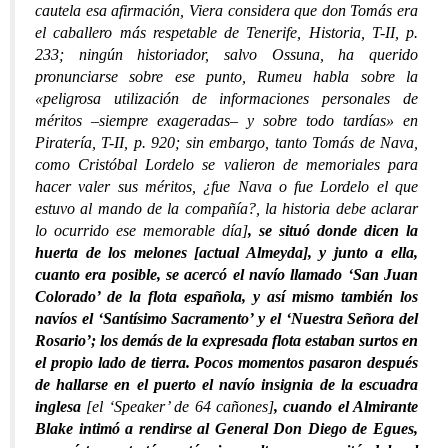
cautela esa afirmación, Viera considera que don Tomás era
el caballero más respetable de Tenerife, Historia, T-II, p.
233; ningún historiador, salvo Ossuna, ha querido
pronunciarse sobre ese punto, Rumeu habla sobre la
«peligrosa utilización de informaciones personales de
méritos –siempre exageradas– y sobre todo tardías» en
Piratería, T-II, p. 920; sin embargo, tanto Tomás de Nava,
como Cristóbal Lordelo se valieron de memoriales para
hacer valer sus méritos, ¿fue Nava o fue Lordelo el que
estuvo al mando de la compañía?, la historia debe aclarar
lo ocurrido ese memorable día]
, se situó donde dicen la
huerta de los melones [actual Almeyda], y junto a ella,
cuanto era posible, se acercó el navío llamado ‘San Juan
Colorado’ de la flota española, y así mismo también los
navíos el ‘Santísimo Sacramento’ y el ‘Nuestra Señora del
Rosario’; los demás de la expresada flota estaban surtos en
el propio lado de tierra. Pocos momentos pasaron después
de hallarse en el puerto el navío insignia de la escuadra
inglesa
[el ‘Speaker’ de 64 cañones]
, cuando el Almirante
Blake intimó a rendirse al General Don Diego de Egues,