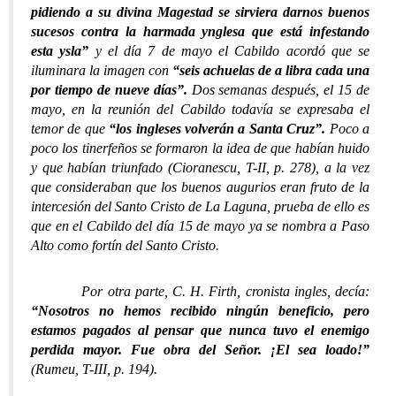
pidiendo a su divina Magestad se sirviera darnos buenos
sucesos contra la harmada ynglesa que está infestando
esta ysla”
y
el día 7 de mayo el Cabildo acordó que se
iluminara la imagen con
“seis achuelas de a libra cada una
por tiempo de nueve días”.
Dos semanas después, el 15 de
mayo, en la reunión del Cabildo todavía se expresaba el
temor de que
“los ingleses volverán a Santa Cruz”.
Poco a
poco los tinerfeños se formaron la idea de que habían huido
y que habían triunfado (Cioranescu, T-II, p. 278), a la vez
que consideraban que los buenos augurios eran fruto de la
intercesión del Santo Cristo de La Laguna, prueba de ello es
que en el Cabildo del día 15 de mayo ya se nombra a Paso
Alto como fortín del Santo Cristo.
Por otra parte, C. H. Firth, cronista ingles, decía:
“Nosotros no hemos recibido ningún beneficio, pero
estamos pagados al pensar que nunca tuvo el enemigo
perdida mayor. Fue obra del Señor. ¡El sea loado!”
(Rumeu, T-III, p. 194).