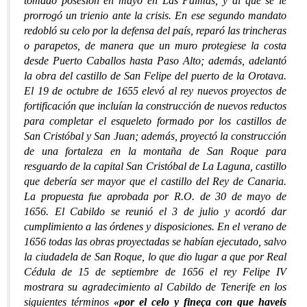
tomado posesión en mayo en Las Palmas, y al que se le
prorrogó un trienio ante la crisis. En ese segundo mandato
redobló su celo por la defensa del país, reparó las trincheras
o parapetos, de manera que un muro protegiese la costa
desde Puerto Caballos hasta Paso Alto; además, adelantó
la obra del castillo de San Felipe del puerto de la Orotava.
El 19 de octubre de 1655 elevó al rey nuevos proyectos de
fortificación que incluían la construcción de nuevos reductos
para completar el esqueleto formado por los castillos de
San Cristóbal y San Juan; además, proyectó la construcción
de una fortaleza en la montaña de San Roque para
resguardo de la capital San Cristóbal de La Laguna, castillo
que debería ser mayor que el castillo del Rey de Canaria.
La propuesta fue aprobada por R.O. de 30 de mayo de
1656. El Cabildo se reunió el 3 de julio y acordó dar
cumplimiento a las órdenes y disposiciones. En el verano de
1656 todas las obras proyectadas se habían ejecutado, salvo
la ciudadela de San Roque, lo que dio lugar a que por Real
Cédula de 15 de septiembre de 1656 el rey Felipe IV
mostrara su agradecimiento al Cabildo de Tenerife en los
siguientes términos
«por el celo y fineça con que haveis