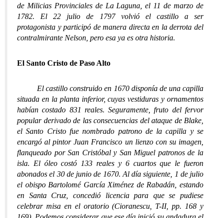
de Milicias Provinciales de La Laguna, el 11 de marzo de
1782. El 22 julio de 1797 volvió el castillo a ser
protagonista y participó de manera directa en la derrota del
contralmirante Nelson, pero esa ya es otra historia.
El Santo Cristo de Paso Alto
El castillo construido en 1670 disponía de una capilla
situada en la planta inferior, cuyas vestiduras y ornamentos
habían costado 831 reales. Seguramente, fruto del fervor
popular derivado de las consecuencias del ataque de Blake,
el Santo Cristo fue nombrado patrono de la capilla y se
encargó al pintor Juan Francisco un lienzo con su imagen,
flanqueado por San Cristóbal y San Miguel patronos de la
isla. El óleo costó 133 reales y 6 cuartos que le fueron
abonados el 30 de junio de 1670. Al día siguiente, 1 de julio
el obispo Bartolomé García Ximénez de Rabadán, estando
en Santa Cruz, concedió licencia para que se pudiese
celebrar misa en el oratorio (Cioranescu, T-II, pp. 168 y
169). Podemos considerar que ese día inició su andadura el