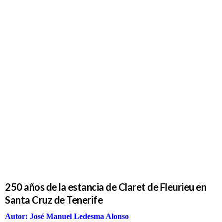
250 años
de la
estancia de
Claret de
Fleurieu en
Santa Cruz
de Tenerife
250 años de la estancia de Claret de Fleurieu en
Santa Cruz de Tenerife
Autor: José Manuel Ledesma Alonso