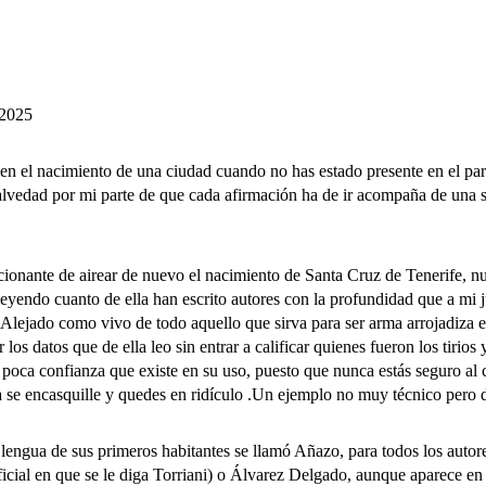
 2025
n el nacimiento de una ciudad cuando no has estado presente en el par
a salvedad por mi parte de que cada afirmación ha de ir acompaña de una 
ante de airear de nuevo el nacimiento de Santa Cruz de Tenerife, n
eyendo cuanto de ella han escrito autores con la profundidad que a mi 
lejado como vivo de todo aquello que sirva para ser arma arrojadiza en
os datos que de ella leo sin entrar a calificar quienes fueron los tirio
oca confianza que existe en su uso, puesto que nunca estás seguro al ci
rma se encasquille y quedes en ridículo .Un ejemplo no muy técnico pero
gua de sus primeros habitantes se llamó Añazo, para todos los autores
oficial en que se le diga Torriani) o Álvarez Delgado, aunque aparece