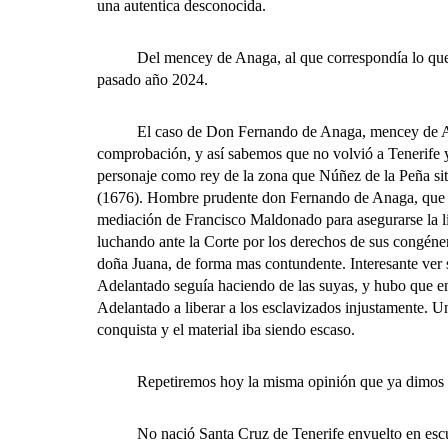
una autentica desconocida.
Del mencey de Anaga, al que correspondía lo que hoy
pasado año 2024.
El caso de Don Fernando de Anaga, mencey de Anaga,
comprobación, y así sabemos que no volvió a Tenerife y
personaje como rey de la zona que Núñez de la Peña si
(1676). Hombre prudente don Fernando de Anaga, que veí
mediación de Francisco Maldonado para asegurarse la l
luchando ante la Corte por los derechos de sus congéner
doña Juana, de forma mas contundente. Interesante ver 
Adelantado seguía haciendo de las suyas, y hubo que e
Adelantado a liberar a los esclavizados injustamente. U
conquista y el material iba siendo escaso.
Repetiremos hoy la misma opinión que ya dimos sobr
No nació Santa Cruz de Tenerife envuelto en escudos 