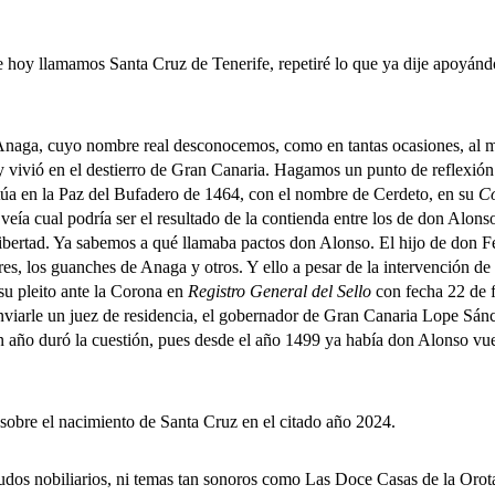
 llamamos Santa Cruz de Tenerife, repetiré lo que ya dije apoyándo
 cuyo nombre real desconocemos, como en tantas ocasiones, al mome
 vivió en el destierro de Gran Canaria. Hagamos un punto de reflexión
túa en la Paz del Bufadero de 1464, con el nombre de Cerdeto, en su
Co
a cual podría ser el resultado de la contienda entre los de don Alonso
ibertad. Ya sabemos a qué llamaba pactos don Alonso. El hijo de don 
es, los guanches de Anaga y otros. Y ello a pesar de la intervención de 
su pleito ante la Corona en
Registro General del Sello
con fecha 22 de 
nviarle un juez de residencia, el gobernador de Gran Canaria Lope Sán
n año duró la cuestión, pues desde el año 1499 ya había don Alonso vue
e el nacimiento de Santa Cruz en el citado año 2024.
nobiliarios, ni temas tan sonoros como Las Doce Casas de la Orotav