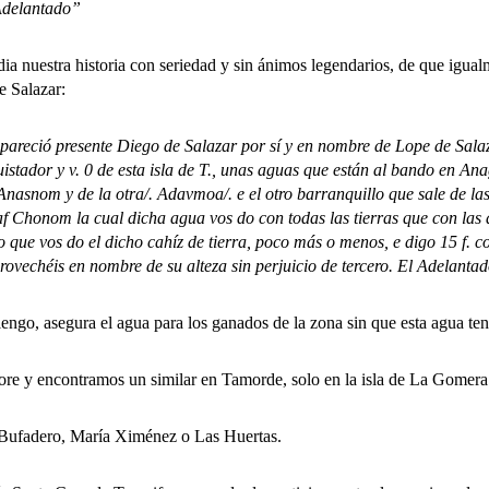
delantado”
nuestra historia con seriedad y sin ánimos legendarios, de que igua
e Salazar:
 pareció presente Diego de Salazar por sí y en nombre de Lope de Salaz
istador y v. 0 de esta isla de T., unas aguas que están al bando en Ana
Anasnom y de la otra/. Adavmoa/. e el otro barranquillo que sale de l
 Chonom la cual dicha agua vos do con todas las tierras que con las d
 que vos do el dicho cahíz de tierra, poco más o menos, e digo 15 f. c
rovechéis en nombre de su alteza sin perjuicio de tercero. El Adelanta
o, asegura el agua para los ganados de la zona sin que esta agua teng
y encontramos un similar en Tamorde, solo en la isla de La Gomera
ufadero, María Ximénez o Las Huertas.