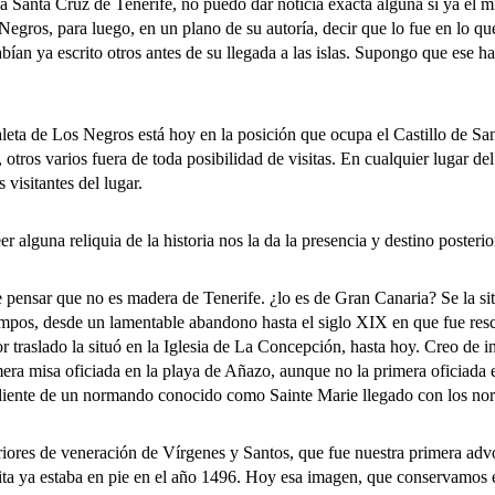
anta Cruz de Tenerife, no puedo dar noticia exacta alguna si ya el m
gros, para luego, en un plano de su autoría, decir que lo fue en lo qu
abían ya escrito otros antes de su llegada a las islas. Supongo que ese h
e Los Negros está hoy en la posición que ocupa el Castillo de San J
 otros varios fuera de toda posibilidad de visitas. En cualquier lugar d
visitantes del lugar.
una reliquia de la historia nos la da la presencia y destino posterio
sar que no es madera de Tenerife. ¿lo es de Gran Canaria? Se la sitúa
empos, desde un lamentable abandono hasta el siglo XIX en que fue resc
r traslado la situó en la Iglesia de La Concepción, hasta hoy. Creo de in
era misa oficiada en la playa de Añazo, aunque no la primera oficiada 
iente de un normando conocido como Sainte Marie llegado con los no
ores de veneración de Vírgenes y Santos, que fue nuestra primera advo
ita ya estaba en pie en el año 1496. Hoy esa imagen, que conservamos 