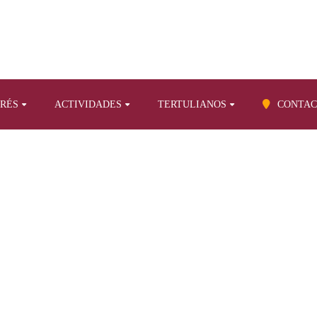
ERÉS
ACTIVIDADES
TERTULIANOS
CONTAC
BLOG
Tertulia, radio y television
De Añaza al Chicharro