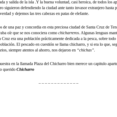
 y salida de la isla .Y la buena voluntad, casi heroica, de todos los a
tro siguieron defendiendo la ciudad ante tanto invasor extranjero hasta 
verdad y dejemos las tres cabezas en patas de elefante.
na paz y concordia en esta preciosa ciudad de Santa Cruz de Teneri
graba oír que se nos conociera como
chicharreros
. Algunas lenguas manti
Cruz era una población prácticamente dedicada a la pesca, sobre todo d
blación. El pescado en cuestión se llama chicharro, y si era lo que, se
ios, siempre atentos al ahorro, nos dejaron en
“chichas”.
tra en la llamada Plaza del Chicharro bien merece un capitulo aparte,
ro querido
Chicharro
– – – – – – – – – – – – –