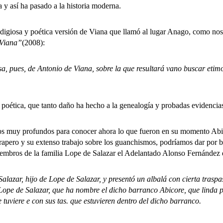
 y así ha pasado a la historia moderna.
osa y poética versión de Viana que llamó al lugar Anago, como nos a
 Viana”
(2008):
 pues, de Antonio de Viana, sobre la que resultará vano buscar etim
ica, que tanto daño ha hecho a la genealogía y probadas evidencias 
muy profundos para conocer ahora lo que fueron en su momento Abic
apero y su extenso trabajo sobre los guanchismos, podríamos dar por 
iembros de la familia Lope de Salazar el Adelantado Alonso Fernández
lazar, hijo de Lope de Salazar, y presentó un albalá con cierta traspas
 Lope de Salazar, que ha nombre el dicho barranco Abicore, que linda p
tuviere e con sus tas. que estuvieren dentro del dicho barranco.