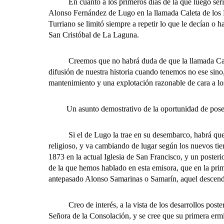
En cuanto a los primeros días de la que luego sería S
Alonso Fernández de Lugo en la llamada Caleta de los Ne
Turriano se limitó siempre a repetir lo que le decían o h
San Cristóbal de La Laguna.
Creemos que no habrá duda de que la llamada Caleta d
difusión de nuestra historia cuando tenemos no ese sino,
mantenimiento y una explotación razonable de cara a los 
Un asunto demostrativo de la oportunidad de poseer alg
Si el de Lugo la trae en su desembarco, habrá que pen
religioso, y va cambiando de lugar según los nuevos ti
1873 en la actual Iglesia de San Francisco, y un posterio
de la que hemos hablado en esta emisora, que en la prim
antepasado Alonso Samarinas o Samarín, aquel descend
Creo de interés, a la vista de los desarrollos posteri
Señora de la Consolación, y se cree que su primera erm