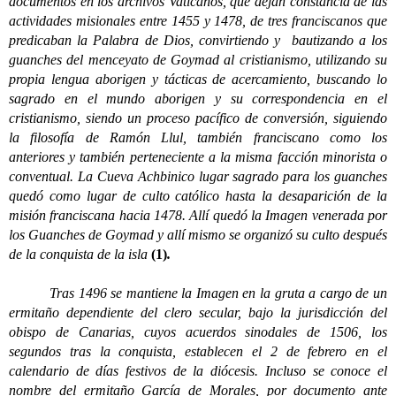
documentos en los archivos Vaticanos, que dejan constancia de las
actividades misionales entre 1455 y 1478, de tres franciscanos que
predicaban la Palabra de Dios, convirtiendo y bautizando a los
guanches del menceyato de Goymad al cristianismo, utilizando su
propia lengua aborigen y tácticas de acercamiento, buscando lo
sagrado en el mundo aborigen y su correspondencia en el
cristianismo, siendo un proceso pacífico de conversión, siguiendo
la filosofía de Ramón Llul, también franciscano como los
anteriores y también perteneciente a la misma facción minorista o
conventual. La Cueva Achbinico lugar sagrado para los guanches
quedó como lugar de culto católico hasta la desaparición de la
misión franciscana hacia 1478. Allí quedó la Imagen venerada por
los Guanches de Goymad y allí mismo se organizó su culto después
de la conquista de la isla
(1)
.
Tras 1496 se mantiene la Imagen en la gruta a cargo de un
ermitaño dependiente del clero secular, bajo la jurisdicción del
obispo de Canarias, cuyos acuerdos sinodales de 1506, los
segundos tras la conquista, establecen el 2 de febrero en el
calendario de días festivos de la diócesis. Incluso se conoce el
nombre del ermitaño García de Morales, por documento ante