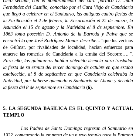
clero secular, con el nombramiento del cura párroco D. Juan
Fernández del Castillo, conocido por el Cura Viejo de Candelaria
que llegó a celebrar en el Santuario, las antiguas cuatro fiestas de
la Purificación el 2 de febrero, la Encarnación el 25 de marzo, la
Asunción el 15 de agosto y la Natividad el 8 de septiembre. En
1863 toma posesión D. Antonio de la Barreda y Paiva que se
encontró lo que José Rodríguez Moure describe:..
“que los vecinos
de Güímar, por rivalidades de localidad, hacían esfuerzos para
atraerse las romerías de Candelaria a la ermita del Socorro…..”
.
Para ello, los güímareros habían obtenido licencia para trasladar
la fiesta de su ermita del tercer domingo de octubre en que estaba
establecida, al 8 de septiembre en que Candelaria celebraba la
Natividad, por haberse quemado el Santuario de Abona y decaída
la fiesta del 8 de septiembre en Candelaria
(6)
.
5. LA SEGUNDA BASÍLICA ES EL QUINTO Y ACTUAL
TEMPLO
Los Padres de Santo Domingo regresan al Santuario en
1922, comenzando la empresa de un nuevo templo para la Patrona