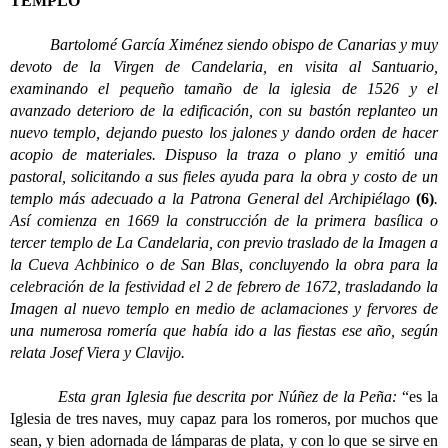
TEMPLO
Bartolomé García Ximénez siendo obispo de Canarias y muy
devoto de la Virgen de Candelaria, en visita al Santuario,
examinando el pequeño tamaño de la iglesia de 1526 y el
avanzado deterioro de la edificación, con su bastón replanteo un
nuevo templo, dejando puesto los jalones y dando orden de hacer
acopio de materiales. Dispuso la traza o plano y emitió una
pastoral, solicitando a sus fieles ayuda para la obra y costo de un
templo más adecuado a la Patrona General del Archipiélago
(6)
.
Así comienza en 1669 la construcción de la primera basílica o
tercer templo de La Candelaria, con previo traslado de la Imagen a
la Cueva Achbinico o de San Blas, concluyendo la obra para la
celebración de la festividad el 2 de febrero de 1672, trasladando la
Imagen al nuevo templo en medio de aclamaciones y fervores de
una numerosa romería que había ido a las fiestas ese año, según
relata Josef Viera y Clavijo.
Esta gran Iglesia fue descrita por Núñez de la Peña:
“es la
Iglesia de tres naves, muy capaz para los romeros, por muchos que
sean, y bien adornada de lámparas de plata, y con lo que se sirve en