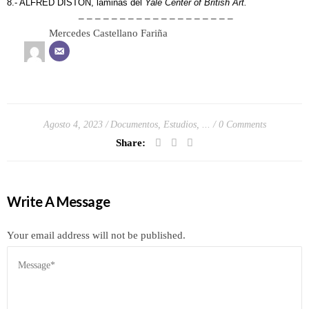
8.- ALFRED DISTON, láminas del
Yale Center of British Art.
– – – – – – – – – – – – – – – – – – –
Mercedes Castellano Fariña
Agosto 4, 2023
Documentos, Estudios, ...
0 Comments
Share:
Write A Message
Your email address will not be published.