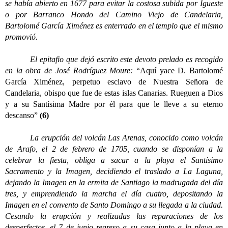
se había abierto en 1677 para evitar la costosa subida por Igueste
o por Barranco Hondo del Camino Viejo de Candelaria,
Bartolomé García Ximénez es enterrado en el templo que el mismo
promovió.
El epitafio que dejó escrito este devoto prelado es recogido
en la obra de José Rodríguez Moure:
“Aquí yace D. Bartolomé
García Ximénez, perpetuo esclavo de Nuestra Señora de
Candelaria, obispo que fue de estas islas Canarias. Rueguen a Dios
y a su Santísima Madre por él para que le lleve a su eterno
descanso”
(6)
La erupción del volcán Las Arenas, conocido como volcán
de Arafo, el 2 de febrero de 1705, cuando se disponían a la
celebrar la fiesta, obliga a sacar a la playa el Santísimo
Sacramento y la Imagen, decidiendo el traslado a La Laguna,
dejando la Imagen en la ermita de Santiago la madrugada del día
tres, y emprendiendo la marcha el día cuatro, depositando la
Imagen en el convento de Santo Domingo a su llegada a la ciudad.
Cesando la erupción y realizadas las reparaciones de los
desperfectos, el 7 de junio regreso a su casa junto a la playa en