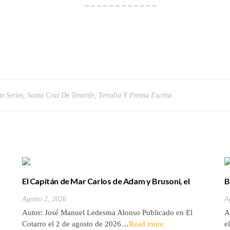
– – – – – – – – – – – –
s Series
,
Santa Cruz De Tenerife
,
Tertulia Y Prensa Escrita
El Capitán de Mar Carlos de Adam y Brusoni, el
B
único tinerfeño que departió con Horacio Nelson.
(
Agosto 2, 2026
A
Autor: José Manuel Ledesma Alonso Publicado en El
A
Cotarro el 2 de agosto de 2026…
Read more
e