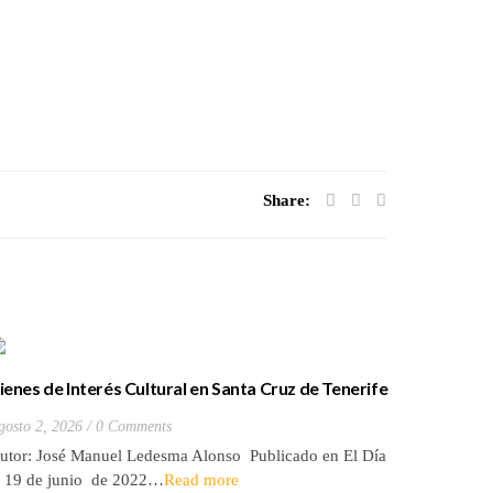
Share:
ienes de Interés Cultural en Santa Cruz de Tenerife
La batall
20) Hacienda de Las Palmas de Anaga
y que Lo
gosto 2, 2026
0 Comments
Julio 27, 2
utor: José Manuel Ledesma Alonso Publicado en El Día
Autora: El
l 19 de junio de 2022…
Read more
de 2026* 