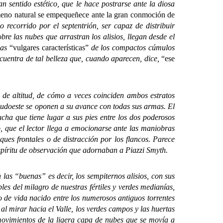
entido estético, que le hace postrarse ante la diosa
meno natural se empequeñece ante la gran conmoción de
 recorrido por el septentrión, ser capaz de distribuir
bre las nubes que arrastran los alisios, llegan desde el
las
“vulgares características”
de los compactos cúmulos
cuentra de tal belleza que, cuando aparecen, dice,
“ese
de altitud, de cómo a veces coinciden ambos estratos
 Sudoeste se oponen a su avance con todas sus armas. El
 lucha que tiene lugar a sus pies entre los dos poderosos
o, que el lector llega a emocionarse ante las maniobras
ques frontales o de distracción por los flancos. Parece
espíritu de observación que adornaban a Piazzi Smyth.
las “buenas” es decir, los sempiternos alisios, con sus
les del milagro de nuestras fértiles y verdes medianías,
 de vida nacido entre los numerosos antiguos torrentes
al mirar hacia el Valle, los verdes campos y las huertas
movimientos de la ligera capa de nubes que se movía a