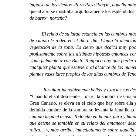
impulso de los vientos. Para Piazzi Smyth, aquella nube
que al abrirse mostraba orgullosamente los espléndidos
de burro” norteña?
El relato de su larga estancia en las cumbres más alta
de cuanto le rodea en el día a día, Llama la atenció
vegetación de la zona. Es cierto que dedica muy poc
profusamente sobre las distintas hipótesis entonces c
sigue fielmente a von Buch. Tampoco hay que perder de 
cualquier planta que estuviera al alcance de los numer
plantas vasculares propios de las altas cumbres de Tene
Resultan increíblemente bellas y exactas sus descr
“
Cuando el sol desciende
– dice-,
la sombra de Guajar
Gran Canario, se eleva en el cielo que hay sobre ella 
definida cumbre de la sombra se levanta la luna llena…
cuando llega el ocaso. Todo ello en la más pura y limp
que detenerse también en su relato del amanecer desde
rojizo… y, más arriba, inmediatamente sobre aquella 