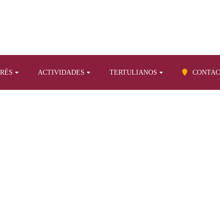
ERÉS
ACTIVIDADES
TERTULIANOS
CONTAC
BLOG
Prólogo al libro «Más cerca del cielo», traducido por Emilio Abad Rip