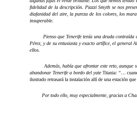
algunas fajas el verde brillante. Los que hemos tenido 
fidelidad de la descripción. Piazzi Smyth se nos pres
diafanidad del aire, la pureza de los colores, los ma
insuperable.
Pienso que Tenerife tenía una deuda contraída con es
Pérez, y de su entusiasta y exacto artífice, el genera
ellos.
Además, había que afrontar este reto, aunque sólo fu
abandonar Tenerife a bordo del yate
Titania
:
“… cuando
ilustrado retrasará la instalación allí de una estación q
Por todo ello, muy especialmente, gracias a Charl