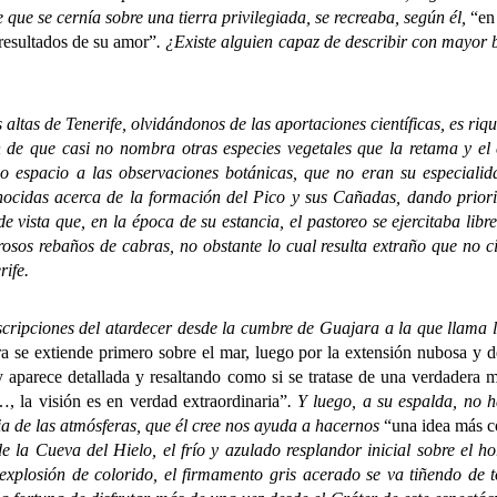
 que se cernía sobre una tierra privilegiada, se recreaba, según él,
“en
 resultados de su amor”
. ¿Existe alguien capaz de describir con mayor 
s de Tenerife, olvidándonos de las aportaciones científicas, es riquí
n de que casi no nombra otras especies vegetales que la retama y e
o espacio a las observaciones botánicas, que no eran su especialid
onocidas acerca de la formación del Pico y sus Cañadas, dando priorid
vista que, en la época de su estancia, el pastoreo se ejercitaba lib
osos rebaños de cabras, no obstante lo cual resulta extraño que no c
rife.
ipciones del atardecer desde la cumbre de Guajara a la que llama 
a se extiende primero sobre el mar, luego por la extensión nubosa y d
y aparece detallada y resaltando como si se tratase de una verdadera m
, la visión es en verdad extraordinaria”
. Y luego, a su espalda, no h
ia de las atmósferas, que él cree nos ayuda a hacernos
“una idea más c
 la Cueva del Hielo, el frío y azulado resplandor inicial sobre el h
explosión de colorido, el firmamento gris acerado se va tiñendo de 