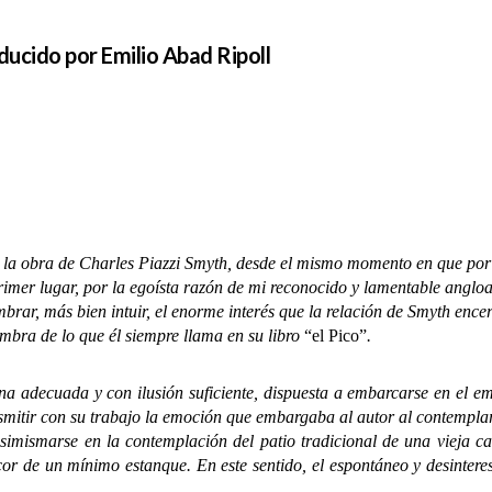
aducido por Emilio Abad Ripoll
 obra de Charles Piazzi Smyth, desde el mismo momento en que por p
 primer lugar, por la egoísta razón de mi reconocido y lamentable angl
brar, más bien intuir, el enorme interés que la relación de Smyth ence
ombra de lo que él siempre llama en su libro
“el Pico”
.
decuada y con ilusión suficiente, dispuesta a embarcarse en el empe
nsmitir con su trabajo la emoción que embargaba al autor al contemp
nsimismarse en la contemplación del patio tradicional de una vieja c
escor de un mínimo estanque. En este sentido, el espontáneo y desinter