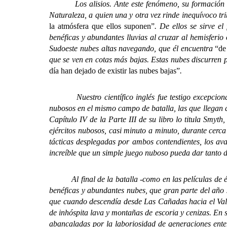
Los alisios. Ante este fenómeno, su formación cient
Naturaleza, a quien una y otra vez rinde inequívoco tri
la atmósfera que ellos suponen”
. De ellos se sirve e
benéficas y abundantes lluvias al cruzar al hemisferio 
Sudoeste nubes altas navegando, que él encuentra
“de
que se ven en cotas más bajas. Estas nubes discurren 
día han dejado de existir las nubes bajas”
.
Nuestro científico inglés fue testigo excepcional, 
nubosos en el mismo campo de batalla, las que llegan d
Capítulo IV de la Parte III de su libro lo titula Smyt
ejércitos nubosos, casi minuto a minuto, durante cerca
tácticas desplegadas por ambos contendientes, los avan
increíble que un simple juego nuboso pueda dar tanto d
Al final de la batalla -como en las películas de épica
benéficas y abundantes nubes, que gran parte del año se
que cuando descendía desde Las Cañadas hacia el Valle
de inhóspita lava y montañas de escoria y cenizas. En s
abancaladas por la laboriosidad de generaciones ente