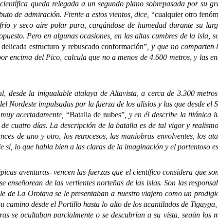
ífica queda relegada a un segundo plano sobrepasada por su gran s
buto de admiración. Frente a estos vientos, dice,
“cualquier otro fenó
l frío y seco aire polar para, cargándose de humedad durante su largo
opuesto. Pero en algunas ocasiones, en las altas cumbres de la isla, so
 delicada estructuro y rebuscado conformación”
, y que no comparten 
por encima del Pico, calcula que no a menos de 4.600 metros, y las en
desde la inigualable atalaya de Altavista, a cerca de 3.300 metros 
el Nordeste impulsadas por la fuerza de los alisios y las que desde el
h, muy acertadamente,
“Batalla de nubes”
, y en él describe la titánica
 de cuatro días. La descripción de la batalla es de tal vigor y realism
ces de uno y otro, los retrocesos, las maniobras envolventes, los ata
e sí, lo que habla bien a las claras de la imaginación y el portentoso 
s aventuras- vencen las fuerzas que el científico considera que son 
 enseñorean de las vertientes norteñas de las islas. Son las responsab
 de La Orotava se le presentaban a nuestro viajero como un prodigio
u camino desde el Portillo hasta lo alto de los acantilados de Tigayga, 
ras se ocultaban parcialmente o se descubrían a su vista, según los 