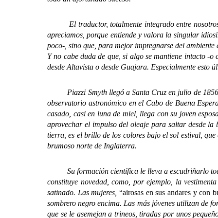
El traductor, totalmente integrado entre nosotros, e
apreciamos, porque entiende y valora la singular idios
poco-, sino que, para mejor impregnarse del ambiente en
Y no cabe duda de que, si algo se mantiene intacto -o c
desde Altavista o desde Guajara. Especialmente esto ú
Piazzi Smyth llegó a Santa Cruz en julio de 1856. Tod
observatorio astronómico en el Cabo de Buena Esperan
casado, casi en luna de miel, llega con su joven espos
aprovechar el impulso del oleaje para saltar desde la
tierra, es el brillo de los colores bajo el sol estival, q
brumoso norte de Inglaterra.
Su formación científica le lleva a escudriñarlo todo
constituye novedad, como, por ejemplo, la vestimenta 
satinado. Las mujeres,
“airosas en sus andares y con br
sombrero negro encima. Las más jóvenes utilizan de for
que se le asemejan a trineos, tiradas por unos pequeñ