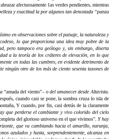
 abrazar afectuosamente 1as verdes pendientes, mientras
belleza y exactitud la por algunos tan denostada “panza
simo en observaciones sobre el paisaje, la naturaleza y
l codeso, lo que proporciona una idea muy pobre de la
ad, pero tampoco era geólogo y, sin embargo, diserta
ad a la teoría de los cráteres de elevación, en lo que
remente en todas las cumbres, en evidente detrimento de
ite ningún otro de los más de ciento sesenta taxones de
la
“amada del viento”
– o del amanecer desde Altavista.
espués, cuando casi se pone, la sombra cruza lo isla de
ontaña, Y cuando, por fin, casi detrás de la claramente
ay que perderse el cambiante y vivo colorido del cielo
ompleta del glorioso universo en el que vivimos”
. Y hay
orizonte, que va cambiando hacia el amarillo, naranja,
tonos azulados y hasta, sorprendentemente, alcanza en