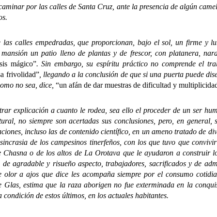
caminar por las calles de Santa Cruz, ante la presencia de algún camel
os.
alles empedradas, que proporcionan, bajo el sol, un firme y lumi
mansión un patio lleno de plantas y de frescor, con platanera, nara
sis mágico”
. Sin embargo, su espíritu práctico no comprende el tra
a frivolidad”
, llegando a la conclusión de que si una puerta puede di
como no sea, dice,
“un afán de dar muestras de dificultad y multiplicida
explicación a cuanto le rodea, sea ello el proceder de un ser hum
ral, no siempre son acertadas sus conclusiones, pero, en general, su
aciones, incluso las de contenido científico, en un ameno tratado de di
sincrasia de los campesinos tinerfeños, con los que tuvo que convivir
 de Chasna o de los altos de La Orotava que le ayudaron a construir
ra de agradable y risueño aspecto, trabajadores, sacrificados y de adm
le olor a ajos que dice les acompaña siempre por el consumo cotidi
e Glas, estima que la raza aborigen no fue exterminada en la conquis
condición de estos últimos, en los actuales habitantes.