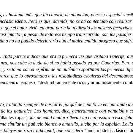
s bastante más que un canario de adopción, pues su especial sensibil
incrasia isleña. Pero es que, además, no se ha contentado con realizar
 que el autor vivió, en gran parte ha realizado los mismos recorridos q
asi intacto-, a pesar de todo ese tiempo transcurrido, son los paisaje
ltimo no ha podido deteriorarlo aún el malentendido progreso que sufr
o parece indicar que era la primera vez que visitaba Tenerife, aunq
za, nos cabe la duda de si no había pasado ya por Canarias. Pero so
a, y se toma con el espíritu de un auténtico sportman las primeras difi
 barca que lo aproximaba a las resbaladizas escaleras del desembarcad
ue encuentra, expresa,
“deslumbrantemente ricos y armoniosamente comb
, tratando siempre de buscar el porqué de cuanto va encontrando a su
de los naturales. Los hombres, dice, generalmente con pantalón y ca
illantes ropas”
; las de edad madura llevan un chal oscuro o escarlat
ma similar un pañuelo blanco o amarillo, suelto por la espalda. Le lla
os bueyes de raza tradicional, que considera
“unos modelos clásicos d