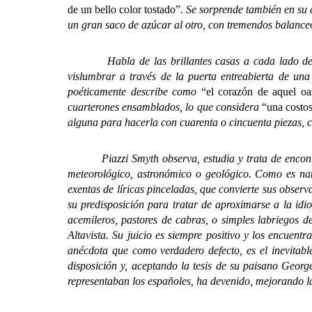
de un bello color tostado”
. Se sorprende también en su 
un gran saco de azúcar al otro, con tremendos balance
Habla de las brillantes casas a cada lado de las c
vislumbrar a través de la puerta entreabierta de una 
poéticamente describe como
“el corazón de aquel oa
cuarterones ensamblados, lo que considera
“una costos
alguna para hacerla con cuarenta o cincuenta piezas, 
Piazzi Smyth observa, estudia y trata de encontrar 
meteorológico, astronómico o geológico. Como es natu
exentas de líricas pinceladas, que convierte sus observ
su predisposición para tratar de aproximarse a la idio
acemileros, pastores de cabras, o simples labriegos
Altavista. Su juicio es siempre positivo y los encuent
anécdota que como verdadero defecto, es el inevitab
disposición y, aceptando la tesis de su paisano Georg
representaban los españoles, ha devenido, mejorando la 