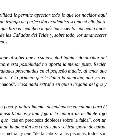
idad le permite apreciar todo lo que los nacidos aquí
 un trabajo de perfección académica -como si ello fuera
ue hizo el científico inglés hace ciento cincuenta años.
s de las Cañadas del Teide y, sobre todo, los amaneceres
imos.
ue al saber que en su juventud había sido auxiliar del
bre esta posibilidad no aporta la menor pista. Recién
cultades presentadas en el pequeño muelle, al tener que
ero. Y lo primero que le llama la atención, una vez en
inados”
. Cosa nada extraña en quien llegaba del gris y
 paso y, naturalmente, deteniéndose en cuanto para él
misa blancos y una faja a la cintura de brillante rojo
a que
“cae en preciosos dobleces sobre la falda”
, con un
man la atención las corzas para el transporte de carga,
e simetría”
y que
“de la cabeza a las pezuñas, todos son