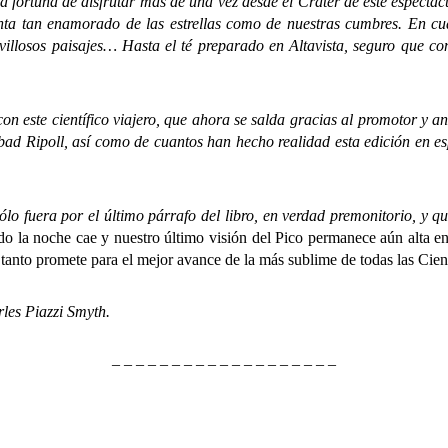
la fortuna de disfrutar más de una vez desde el Cráter de este espectác
enta tan enamorado de las estrellas como de nuestras cumbres. En cua
ravillosos paisajes… Hasta el té preparado en Altavista, seguro que c
te científico viajero, que ahora se salda gracias al promotor y ani
l Abad Ripoll, así como de cuantos han hecho realidad esta edición en
era por el último párrafo del libro, en verdad premonitorio, y que y
 la noche cae y nuestro último visión del Pico permanece aún alta e
ue tanto promete para el mejor avance de la más sublime de todas las Cien
es Piazzi Smyth.
– – – – – – – – – – – – – – – – – – –