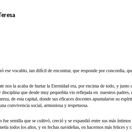
Teresa
se vocablo, tan difícil de encontrar, que responde por concordia, qu
os la acaba de hurtar la Eternidad era, por encima de todo, y junto a
 disciplina que desde muy pequeñita vio reflejada en nuestros padres, 
Pureza, de esta capital, donde sus eficaces docentes apuntalaron su espí
 una convivencia social, armoniosa y respetuosa.
semilla que se cultivó, creció y se expandió entre sus más íntimos f
etía todos los años, y en fechas navideñas, en hacernos más felices y 