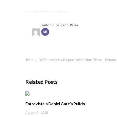
– – – – – – – – – – – – – –
Antonio Salgado Pérez
Junio 9, 2025
Artículos Propios Sobre Otros Temas
,
Tertulia
Related Posts
Entrevista a Daniel García Pulido
Agosto 3, 2026