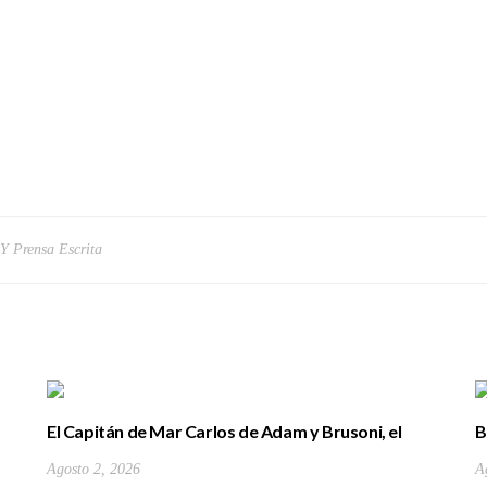
 Y Prensa Escrita
El Capitán de Mar Carlos de Adam y Brusoni, el
B
único tinerfeño que departió con Horacio Nelson.
(
Agosto 2, 2026
A