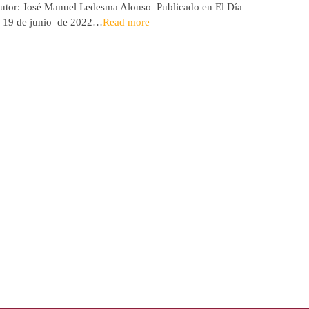
utor: José Manuel Ledesma Alonso Publicado en El Día
Autora: El
l 19 de junio de 2022…
Read more
de 2026* 