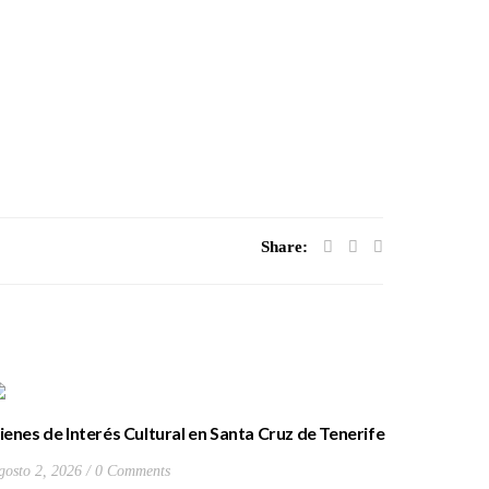
Share:
ienes de Interés Cultural en Santa Cruz de Tenerife
La batall
20) Hacienda de Las Palmas de Anaga
y que Lo
gosto 2, 2026
0 Comments
Julio 27, 2