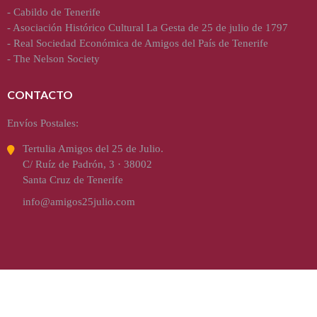
-
Cabildo de Tenerife
-
Asociación Histórico Cultural La Gesta de 25 de julio de 1797
-
Real Sociedad Económica de Amigos del País de Tenerife
-
The Nelson Society
CONTACTO
Envíos Postales:
Tertulia Amigos del 25 de Julio.
C/ Ruíz de Padrón, 3 · 38002
Santa Cruz de Tenerife
info@amigos25julio.com