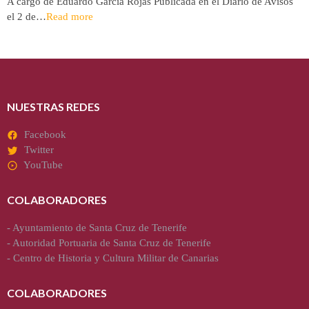
A cargo de Eduardo García Rojas Publicada en el Diario de Avisos
el 2 de…
Read more
NUESTRAS REDES
Facebook
Twitter
YouTube
COLABORADORES
-
Ayuntamiento de Santa Cruz de Tenerife
-
Autoridad Portuaria de Santa Cruz de Tenerife
-
Centro de Historia y Cultura Militar de Canarias
COLABORADORES