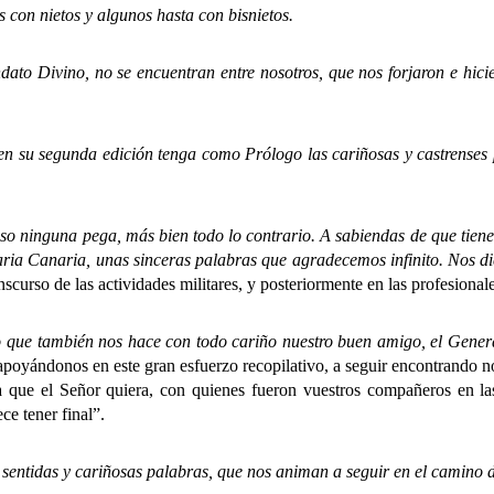
s con nietos y algunos hasta con bisnietos.
Divino, no se encuentran entre nosotros, que nos forjaron e hicie
su segunda edición tenga como Prólogo las cariñosas y castrenses p
inguna pega, más bien todo lo contrario. A sabiendas de que tiene
aria Canaria, unas sinceras palabras que agradecemos infinito. Nos d
nscurso de las actividades militares, y posteriormente en las profesional
también nos hace con todo cariño nuestro buen amigo, el General
apoyándonos en este gran esfuerzo recopilativo, a seguir encontrando 
ta que el Señor quiera, con quienes fueron vuestros compañeros en 
ce tener final”.
das y cariñosas palabras, que nos animan a seguir en el camino de