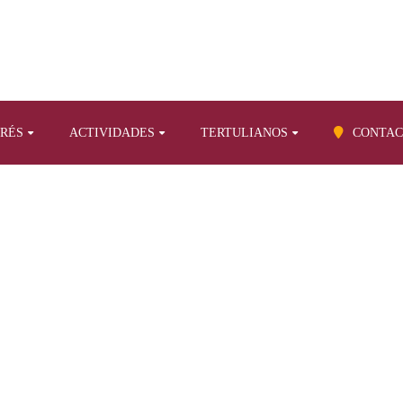
ERÉS
ACTIVIDADES
TERTULIANOS
CONTAC
BLOG
ctividades
Epílogo a su libro «A Los Rodeos voy… (II)»