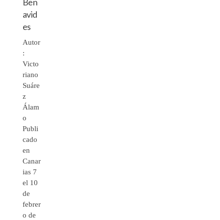
Ben
avid
es
Autor
:
Victo
riano
Suáre
z
Álam
o
Publi
cado
en
Canar
ias 7
el 10
de
febrer
o de