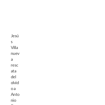
Jesú
s
Villa
nuev
a
resc
ata
del
olvid
o a
Anto
nio