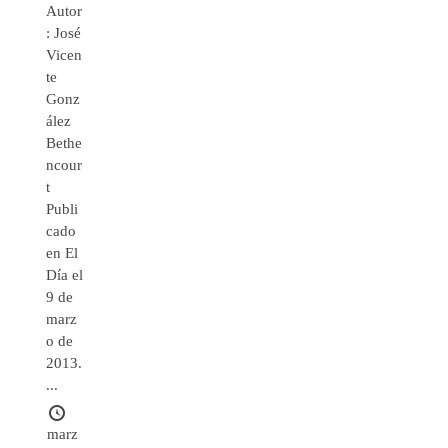
Autor
: José
Vicen
te
Gonz
ález
Bethe
ncour
t
Publi
cado
en El
Día el
9 de
marz
o de
2013.
...
marz