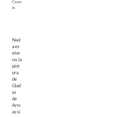
Nad
a es
eter
no, la
pint
ura
de
Glad
ys
de
Arm
as sí.