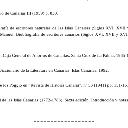
e Canarias III (1959) p. 830.
a de escritores naturales de las Islas Canarias (Siglos XVI, XVII y
 Biobliografía de escritores canarios (Siglos XVI, XVII y XVIII)
Caja General de Ahorros de Canarias, Santa Cruz de La Palma, 1985-1
onario de la Literatura en Canarias. Islas Canarias, 1992.
os Poggio en “Revista de Historia Canaria”, nº 53 (1941) pp. 151-16
 de las Islas Canarias (1772-1783). Sexta edición. Introducción y nota
– – – – – – – – – – – – – – – – – –