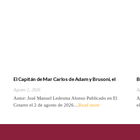
El Capitán de Mar Carlos de Adam y Brusoni, el
B
único tinerfeño que departió con Horacio Nelson.
(
Agosto 2, 2026
A
Autor: José Manuel Ledesma Alonso Publicado en El
A
Cotarro el 2 de agosto de 2026…
Read more
e