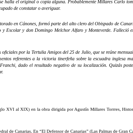
se halla el original o copia alguna. Probablemente Millares Carlo tom
cupado de constatar o averiguar.
ado en Cánones, formó parte del alto clero del Obispado de Canari
 y Escolar y don Domingo Melchor Alfaro y Monteverde. Falleció 
iciales por la Tertulia Amigos del 25 de Julio, que se reúne mensua
ntos referentes a la victoria tinerfeña sobre la escuadra inglesa 
Franchi, dado el resultado negativo de su localización. Quizás poste
r.
o XVI al XIX) en la obra dirigida por Agustín Millares Torrres, Histori
edral de Canarias. En “El Defensor de Canarias” (Las Palmas de Gran C