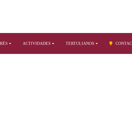
ERÉS
ACTIVIDADES
TERTULIANOS
CONTAC
BLOG
Artículos propios relacionados con la Gesta
Epinicio a la Gesta de 