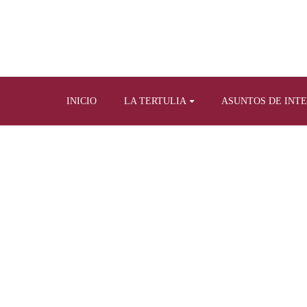
INICIO
LA TERTULIA
ASUNTOS DE INT
Home
Tertulia y prensa escrita