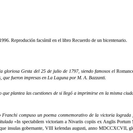
1996. Reprodución facsímil en el libro
Recuerdo de un bicentenario
.
oriosa Gesta del 25 de julio de 1797, siendo famosos el
Romanc
as, que fueron impresas en La Laguna por M. A. Bazzanti.
 plantea las cuestiones de si llegó a imprimirse en la misma ciuda
chi compuso un poema conmemorativo de la victoria lograda por 
titulada
«In spectabilem victoriam a Nivariis copiis ex Anglis Portum
sque insulas gobernante, VIII kelendas augusti, anno MDCCXCVII, gl