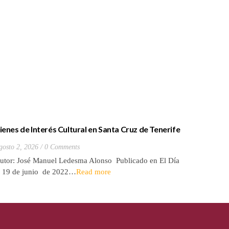
ienes de Interés Cultural en Santa Cruz de Tenerife
La batall
20) Hacienda de Las Palmas de Anaga
y que Lo
gosto 2, 2026
0 Comments
Julio 27, 2
utor: José Manuel Ledesma Alonso Publicado en El Día
Autora: El
l 19 de junio de 2022…
Read more
de 2026* 