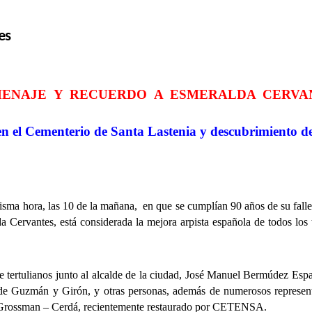
es
ENAJE Y RECUERDO A ESMERALDA CERVA
n el Cementerio de Santa Lastenia y descubrimiento d
 hora, las 10 de la mañana, en que se cumplían 90 años de su falleci
 Cervantes, está considerada la mejora arpista española de todos los 
tulianos junto al alcalde de la ciudad, José Manuel Bermúdez Espar
e Guzmán y Girón, y otras personas, además de numerosos representa
io Grossman – Cerdá, recientemente restaurado por CETENSA.