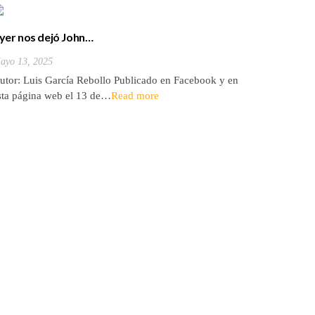
yer nos dejó John…
Fallecim
ayo 13, 2025
Mayo 13, 
utor: Luis García Rebollo Publicado en Facebook y en
John W. 
sta página web el 13 de…
Read more
Julio…
Re