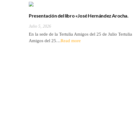
Presentación del libro «José Hernández Arocha.
Vida de un tinerfeño entre los Ültinos de filipinas»
Julio 5, 2026
En la sede de la Tertulia Amigos del 25 de Julio Tertulia
Amigos del 25…
Read more