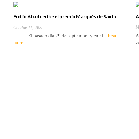
Emilio Abad recibe el premio Marqués de Santa
A
Cruz de Marcenado
M
Octubre 11, 2025
A
El pasado día 29 de septiembre y en el…
Read
e
more