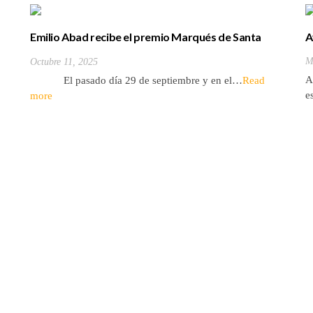
Emilio Abad recibe el premio Marqués de Santa
A
Cruz de Marcenado
M
Octubre 11, 2025
A
El pasado día 29 de septiembre y en el…
Read
e
more