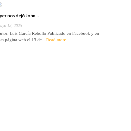
yer nos dejó John…
Fallecim
ayo 13, 2025
Mayo 13, 
utor: Luis García Rebollo Publicado en Facebook y en
John W. 
sta página web el 13 de…
Read more
Julio…
Re