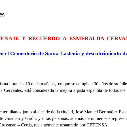
es
ENAJE Y RECUERDO A ESMERALDA CERVA
n el Cementerio de Santa Lastenia y descubrimiento d
 hora, las 10 de la mañana, en que se cumplían 90 años de su falleci
 Cervantes, está considerada la mejora arpista española de todos los 
tulianos junto al alcalde de la ciudad, José Manuel Bermúdez Espar
e Guzmán y Girón, y otras personas, además de numerosos representa
io Grossman – Cerdá, recientemente restaurado por CETENSA.