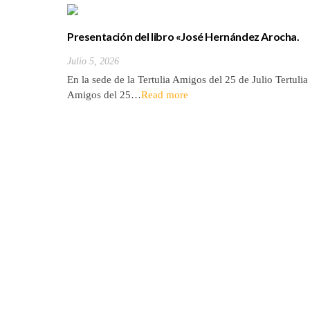
Presentación del libro «José Hernández Arocha.
Vida de un tinerfeño entre los Ültinos de filipinas»
Julio 5, 2026
En la sede de la Tertulia Amigos del 25 de Julio Tertulia
Amigos del 25…
Read more